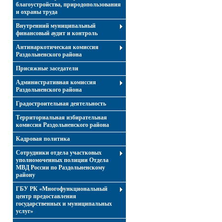
благоустройства, природопользования
и охраны труда
Внутренний муниципальный
финансовый аудит и контроль
Антинаркотическая комиссия
Раздольненского района
Присяжные заседатели
Административная комиссия
Раздольненского района
Градостроительная деятельность
Территориальная избирательная
комиссия Раздольненского района
Кадровая политика
Сотрудники отдела участковых
уполномоченных полиции Отдела
МВД России по Раздольненскому
району
ГБУ РК «Многофункциональный
центр предоставления
государственных и муниципальных
услуг»