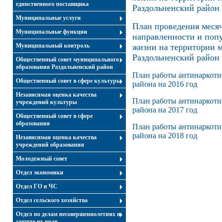
единственного поставщика
Раздольненский район 
Муниципальные услуги
План проведения меся
Муниципальные функции
направленности и попу
Муниципальный контроль
жизни на территории 
Раздольненский район 
Общественный совет муниципального
образования Раздольненский район
План работы антинаркоти
Общественный совет в сфере культуры
района на 2016 год
Независимая оценка качества
План работы антинаркоти
учреждений культуры
района на 2017 год
Общественный совет в сфере
образования
План работы антинаркоти
района на 2018 год
Независимая оценка качества
учреждений образования
Молодежный совет
Отдел экономики
Отдел ГО и ЧС
Отдел сельского хозяйства
Отдел по делам несовершеннолетних и
защите их прав