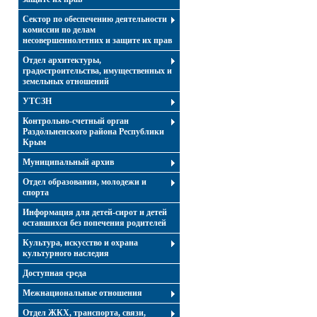
Сектор по обеспечению деятельности
комиссии по делам
несовершеннолетних и защите их прав
Отдел архитектуры,
градостроительства, имущественных и
земельных отношений
УТСЗН
Контрольно-счетный орган
Раздольненского района Республики
Крым
Муниципальный архив
Отдел образования, молодежи и
спорта
Информация для детей-сирот и детей
оставшихся без попечения родителей
Культура, искусство и охрана
культурного наследия
Доступная среда
Межнациональные отношения
Отдел ЖКХ, транспорта, связи,