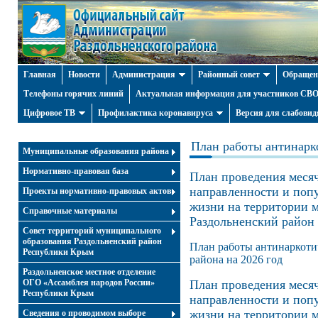
Главная
Новости
Администрация
Районный совет
Обращен
Телефоны горячих линий
Актуальная информация для участников СВО 
Цифровое ТВ
Профилактика коронавируса
Версия для слабови
План работы антинарк
Муниципальные образования района
Нормативно-правовая база
План проведения меся
направленности и попу
Проекты нормативно-правовых актов
жизни на территории 
Справочные материалы
Раздольненский район 
Совет территорий муниципального
образования Раздольненский район
План работы антинаркоти
Республики Крым
района на 2026 год
Раздольненское местное отделение
ОГО «Ассамблея народов России»
План проведения меся
Республики Крым
направленности и попу
жизни на территории 
Cведения о проводимом выборе