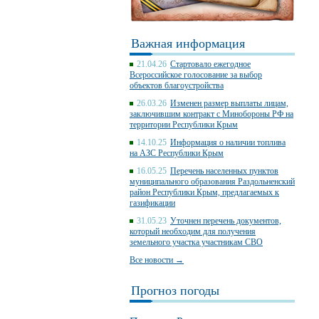
Важная информация
21.04.26
Стартовало ежегодное
Всероссийское голосование за выбор
объектов благоустройства
26.03.26
Изменен размер выплаты лицам,
заключившим контракт с Минобороны РФ на
территории Республики Крым
14.10.25
Информация о наличии топлива
на АЗС Республики Крым
16.05.25
Перечень населенных пунктов
муниципального образования Раздольненский
район Республики Крым, предлагаемых к
газификации
31.05.23
Уточнен перечень документов,
который необходим для получения
земельного участка участникам СВО
Все новости →
Прогноз погоды