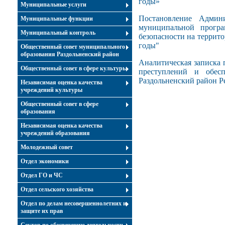
годы»
Муниципальные услуги
Постановление Админ
Муниципальные функции
муниципальной програ
Муниципальный контроль
безопасности на террит
годы"
Общественный совет муниципального
образования Раздольненский район
Аналитическая записка
Общественный совет в сфере культуры
преступлений и обесп
Раздольненский район Р
Независимая оценка качества
учреждений культуры
Общественный совет в сфере
образования
Независимая оценка качества
учреждений образования
Молодежный совет
Отдел экономики
Отдел ГО и ЧС
Отдел сельского хозяйства
Отдел по делам несовершеннолетних и
защите их прав