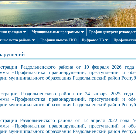
ния граждан
Муниципальные программы
График дежурств руководст
тные места района
Графики вывоза ТКО
Цифровое ТВ
Профилактик
нарушений
страции Раздольненского района от 10 февраля 2026 го
ммы «Профилактика правонарушений, преступлений и обе
ории муниципального образования Раздольненский район Респу
истрации Раздольненского района от 24 января 2025 год
ммы «Профилактика правонарушений, преступлений и обе
ории муниципального образования Раздольненский район Респу
страции Раздольненского района от 12 апреля 2022 года
ммы «Профилактика правонарушений, преступлений и обе
ории муниципального образования Раздольненский район Респу