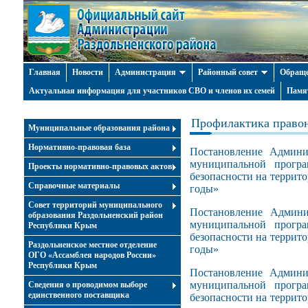
Главная
Новости
Администрация
Районный совет
Обраще
Актуальная информация для участников СВО и членов их семей
Памя
Профилактика право
Муниципальные образования района
Нормативно-правовая база
Постановление Админи
муниципальной програ
Проекты нормативно-правовых актов
безопасности на террит
Справочные материалы
годы»
Совет территорий муниципального
Постановление Админ
образования Раздольненский район
муниципальной програ
Республики Крым
безопасности на террит
Раздольненское местное отделение
годы»
ОГО «Ассамблея народов России»
Республики Крым
Постановление Админи
муниципальной програ
Cведения о проводимом выборе
единственного поставщика
безопасности на террит