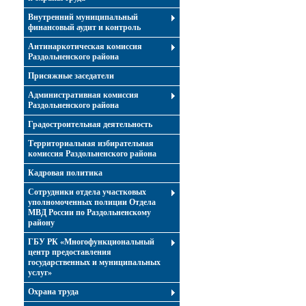
Внутренний муниципальный
финансовый аудит и контроль
Антинаркотическая комиссия
Раздольненского района
Присяжные заседатели
Административная комиссия
Раздольненского района
Градостроительная деятельность
Территориальная избирательная
комиссия Раздольненского района
Кадровая политика
Сотрудники отдела участковых
уполномоченных полиции Отдела
МВД России по Раздольненскому
району
ГБУ РК «Многофункциональный
центр предоставления
государственных и муниципальных
услуг»
Охрана труда