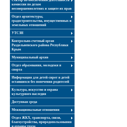
Сектор по обеспечению деятельности
комиссии по делам
несовершеннолетних и защите их прав
Отдел архитектуры,
градостроительства, имущественных и
земельных отношений
УТСЗН
Контрольно-счетный орган
Раздольненского района Республики
Крым
Муниципальный архив
Отдел образования, молодежи и
спорта
Информация для детей-сирот и детей
оставшихся без попечения родителей
Культура, искусство и охрана
культурного наследия
Доступная среда
Межнациональные отношения
Отдел ЖКХ, транспорта, связи,
благоустройства, природопользования
и охраны труда