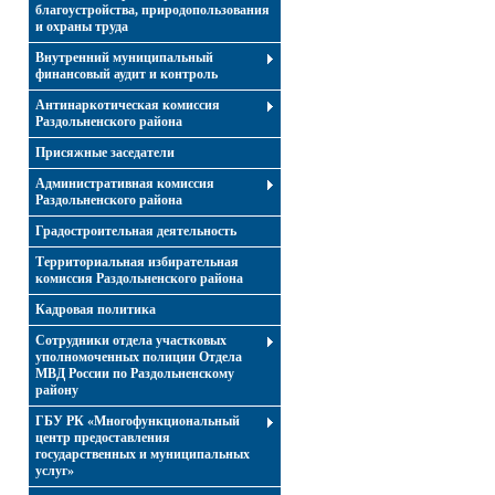
благоустройства, природопользования
и охраны труда
Внутренний муниципальный
финансовый аудит и контроль
Антинаркотическая комиссия
Раздольненского района
Присяжные заседатели
Административная комиссия
Раздольненского района
Градостроительная деятельность
Территориальная избирательная
комиссия Раздольненского района
Кадровая политика
Сотрудники отдела участковых
уполномоченных полиции Отдела
МВД России по Раздольненскому
району
ГБУ РК «Многофункциональный
центр предоставления
государственных и муниципальных
услуг»