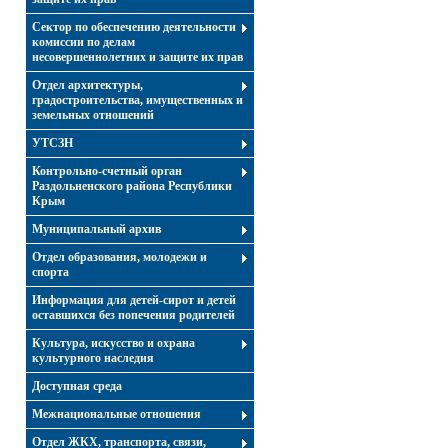
Сектор по обеспечению деятельности
комиссии по делам
несовершеннолетних и защите их прав
Отдел архитектуры,
градостроительства, имущественных и
земельных отношений
УТСЗН
Контрольно-счетный орган
Раздольненского района Республики
Крым
Муниципальный архив
Отдел образования, молодежи и
спорта
Информация для детей-сирот и детей
оставшихся без попечения родителей
Культура, искусство и охрана
культурного наследия
Доступная среда
Межнациональные отношения
Отдел ЖКХ, транспорта, связи,