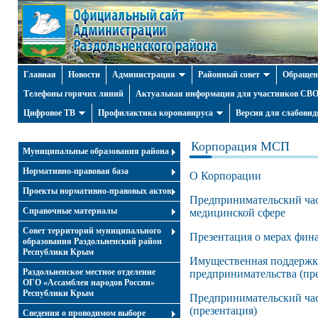
Главная
Новости
Администрация
Районный совет
Обращен
Телефоны горячих линий
Актуальная информация для участников СВО 
Цифровое ТВ
Профилактика коронавируса
Версия для слабови
Корпорация МСП
Муниципальные образования района
Нормативно-правовая база
О Корпорации
Проекты нормативно-правовых актов
Предпринимательский час
Справочные материалы
медицинской сфере
Совет территорий муниципального
Презентация о мерах фи
образования Раздольненский район
Республики Крым
Имущественная поддержка
Раздольненское местное отделение
предпринимательства (пр
ОГО «Ассамблея народов России»
Республики Крым
Предпринимательский ча
(презентация)
Cведения о проводимом выборе