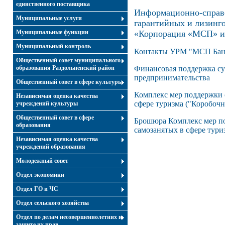
единственного поставщика
Информационно-справ
Муниципальные услуги
гарантийных и лизинг
Муниципальные функции
«Корпорация «МСП» и
Муниципальный контроль
Контакты УРМ "МСП Бан
Общественный совет муниципального
образования Раздольненский район
Финансовая поддержка су
предпринимательства
Общественный совет в сфере культуры
Комплекс мер поддержки 
Независимая оценка качества
сфере туризма ("Коробоч
учреждений культуры
Общественный совет в сфере
Брошюра Комплекс мер п
образования
самозанятых в сфере тури
Независимая оценка качества
учреждений образования
Молодежный совет
Отдел экономики
Отдел ГО и ЧС
Отдел сельского хозяйства
Отдел по делам несовершеннолетних и
защите их прав