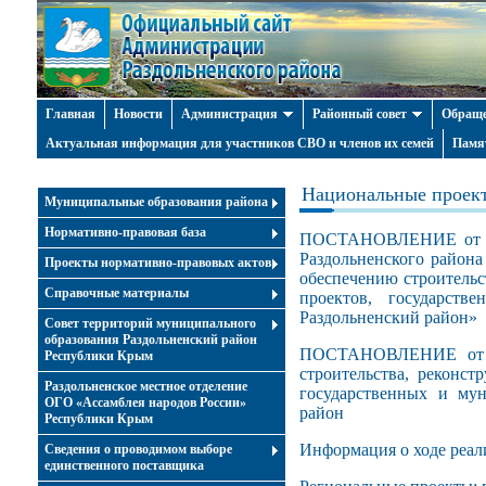
Главная
Новости
Администрация
Районный совет
Обраще
Актуальная информация для участников СВО и членов их семей
Памя
Национальные проек
Муниципальные образования района
Нормативно-правовая база
ПОСТАНОВЛЕНИЕ от 25
Раздольненского район
Проекты нормативно-правовых актов
обеспечению строительс
Справочные материалы
проектов, государст
Раздольненский район»
Совет территорий муниципального
образования Раздольненский район
ПОСТАНОВЛЕНИЕ от 21
Республики Крым
строительства, реконст
Раздольненское местное отделение
государственных и му
ОГО «Ассамблея народов России»
район
Республики Крым
Информация о ходе реал
Cведения о проводимом выборе
единственного поставщика