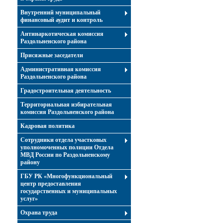
Внутренний муниципальный
финансовый аудит и контроль
Антинаркотическая комиссия
Раздольненского района
Присяжные заседатели
Административная комиссия
Раздольненского района
Градостроительная деятельность
Территориальная избирательная
комиссия Раздольненского района
Кадровая политика
Сотрудники отдела участковых
уполномоченных полиции Отдела
МВД России по Раздольненскому
району
ГБУ РК «Многофункциональный
центр предоставления
государственных и муниципальных
услуг»
Охрана труда