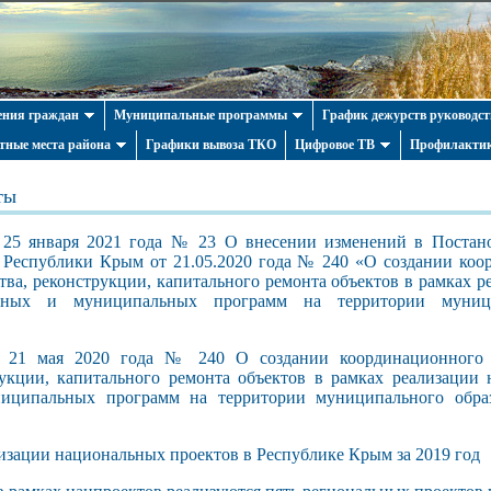
ния граждан
Муниципальные программы
График дежурств руководст
тные места района
Графики вывоза ТКО
Цифровое ТВ
Профилактик
ты
 января 2021 года № 23 О внесении изменений в Постано
а Республики Крым от 21.05.2020 года № 240 «О создании коо
тва, реконструкции, капитального ремонта объектов в рамках 
венных и муниципальных программ на территории муници
 мая 2020 года № 240 О создании координационного 
рукции, капитального ремонта объектов в рамках реализации
ниципальных программ на территории муниципального образ
изации национальных проектов в Республике Крым за 2019 год