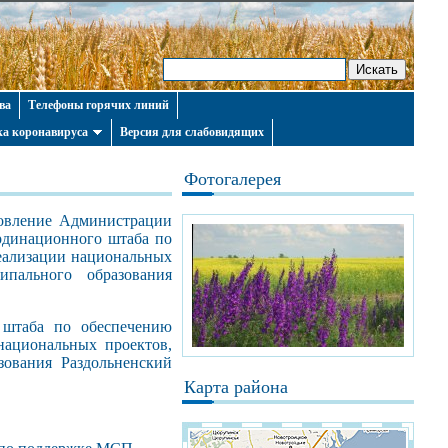
ва
Телефоны горячих линий
а коронавируса
Версия для слабовидящих
Фотогалерея
вление Администрации
рдинационного штаба по
реализации национальных
пального образования
штаба по обеспечению
 национальных проектов,
ования Раздольненский
Карта района