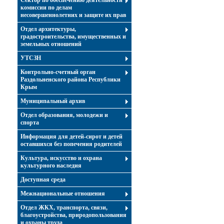
Сектор по обеспечению деятельности
комиссии по делам
несовершеннолетних и защите их прав
Отдел архитектуры,
градостроительства, имущественных и
земельных отношений
УТСЗН
Контрольно-счетный орган
Раздольненского района Республики
Крым
Муниципальный архив
Отдел образования, молодежи и
спорта
Информация для детей-сирот и детей
оставшихся без попечения родителей
Культура, искусство и охрана
культурного наследия
Доступная среда
Межнациональные отношения
Отдел ЖКХ, транспорта, связи,
благоустройства, природопользования
и охраны труда