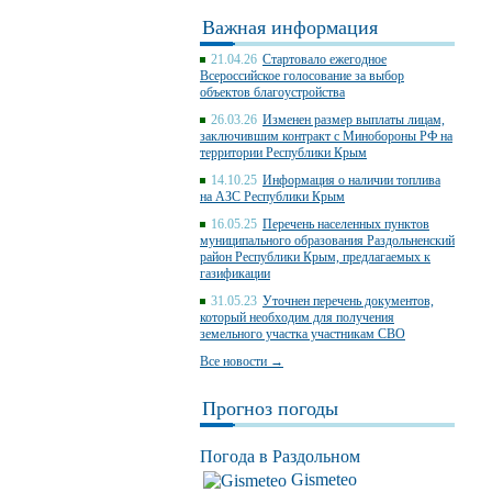
Важная информация
21.04.26
Стартовало ежегодное
Всероссийское голосование за выбор
объектов благоустройства
26.03.26
Изменен размер выплаты лицам,
заключившим контракт с Минобороны РФ на
территории Республики Крым
14.10.25
Информация о наличии топлива
на АЗС Республики Крым
16.05.25
Перечень населенных пунктов
муниципального образования Раздольненский
район Республики Крым, предлагаемых к
газификации
31.05.23
Уточнен перечень документов,
который необходим для получения
земельного участка участникам СВО
Все новости →
Прогноз погоды
Погода в Раздольном
Gismeteo