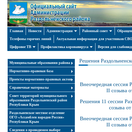
Главная
Новости
Администрация
Районный совет
Обращен
Телефоны горячих линий
Актуальная информация для участников СВО 
Цифровое ТВ
Профилактика коронавируса
Версия для слабови
Решения Раздольненско
Муниципальные образования района
Нормативно-правовая база
Проекты нормативно-правовых актов
Внеочередная сессия Р
Справочные материалы
II созыва о
Совет территорий муниципального
образования Раздольненский район
Решения 11 сессии Раз
Республики Крым
созыва от
Раздольненское местное отделение
ОГО «Ассамблея народов России»
Внеочередная сессия Р
Республики Крым
II созыва о
Cведения о проводимом выборе