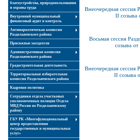
благоустройства, природопользования
и охраны труда
Внеочередная сессия Р
II созыва 
Внутренний муниципальный
финансовый аудит и контроль
Антинаркотическая комиссия
Раздольненского района
Восьмая сессия Разд
Присяжные заседатели
созыва от
Административная комиссия
Раздольненского района
Градостроительная деятельность
Внеочередная сессия Р
Территориальная избирательная
II созыва 
комиссия Раздольненского района
Кадровая политика
Сотрудники отдела участковых
уполномоченных полиции Отдела
МВД России по Раздольненскому
району
ГБУ РК «Многофункциональный
центр предоставления
государственных и муниципальных
услуг»