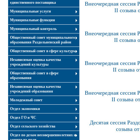
единственного поставщика
Внеочередная сессия Р
II созыва 
Муниципальные услуги
Муниципальные функции
Муниципальный контроль
Внеочередная сессия Р
Общественный совет муниципального
II созыва 
образования Раздольненский район
Общественный совет в сфере культуры
Независимая оценка качества
Внеочередная сессия Р
учреждений культуры
II созыва о
Общественный совет в сфере
образования
Независимая оценка качества
учреждений образования
Внеочередная сессия Р
II созыва о
Молодежный совет
Отдел экономики
Отдел ГО и ЧС
Десятая сессия Разд
Отдел сельского хозяйства
созыва от
Отдел по делам несовершеннолетних и
защите их прав