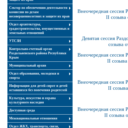
Сектор по обеспечению деятельности
Внеочередная сессия Р
комиссии по делам
несовершеннолетних и защите их прав
II созыва
Отдел архитектуры,
градостроительства, имущественных и
земельных отношений
Девятая сессия Разд
УТСЗН
созыва о
Контрольно-счетный орган
Раздольненского района Республики
Внеочередная сессия Р
Крым
II созыва
Муниципальный архив
Отдел образования, молодежи и
спорта
Внеочередная сессия Р
Информация для детей-сирот и детей
II созыва
оставшихся без попечения родителей
Культура, искусство и охрана
культурного наследия
Внеочередная сессия Р
Доступная среда
II созыва 
Межнациональные отношения
Отдел ЖКХ, транспорта, связи,