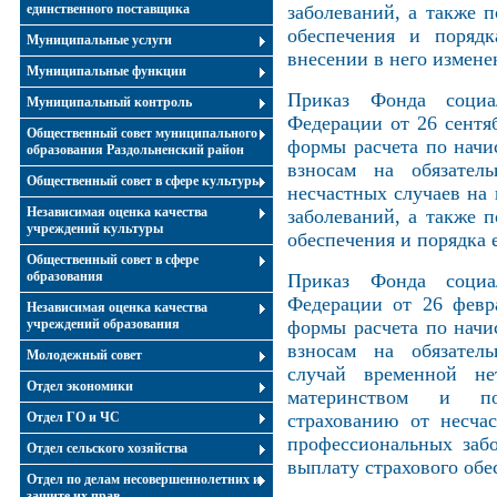
единственного поставщика
заболеваний, а также п
обеспечения и порядк
Муниципальные услуги
внесении в него измен
Муниципальные функции
Приказ Фонда социал
Муниципальный контроль
Федерации от 26 сентя
Общественный совет муниципального
формы расчета по нач
образования Раздольненский район
взносам на обязатель
Общественный совет в сфере культуры
несчастных случаев на
Независимая оценка качества
заболеваний, а также п
учреждений культуры
обеспечения и порядка 
Общественный совет в сфере
образования
Приказ Фонда социал
Федерации от 26 февр
Независимая оценка качества
учреждений образования
формы расчета по нач
взносам на обязатель
Молодежный совет
случай временной не
Отдел экономики
материнством и по
Отдел ГО и ЧС
страхованию от несча
профессиональных забо
Отдел сельского хозяйства
выплату страхового обе
Отдел по делам несовершеннолетних и
защите их прав