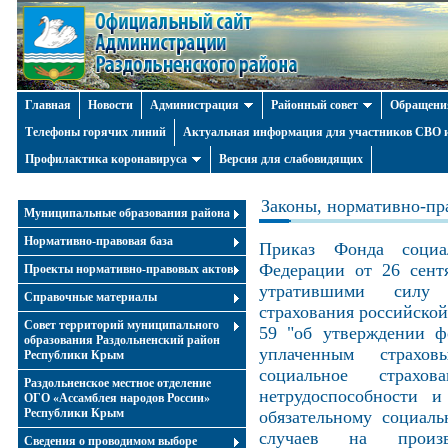
Главная
Новости
Администрация
Районный совет
Обращени
Телефоны горячих линий
Актуальная информация для участников СВО и
Профилактика коронавируса
Версия для слабовидящих
Законы, нормативно-пр
Муниципальные образования района
Нормативно-правовая база
Приказ Фонда социал
Федерации от 26 сент
Проекты нормативно-правовых актов
утратившими силу 
Справочные материалы
страхования российской
Совет территорий муниципального
59 "об утверждении ф
образования Раздольненский район
уплаченным страхов
Республики Крым
социальное страхо
Раздольненское местное отделение
нетрудоспособности 
ОГО «Ассамблея народов России»
Республики Крым
обязательному социал
случаев на произв
Cведения о проводимом выборе