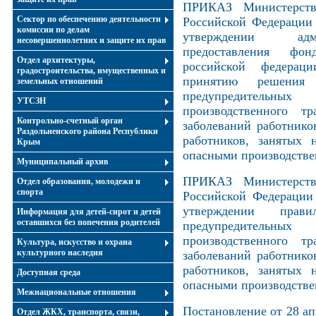
ПРИКАЗ Министерств
Сектор по обеспечению деятельности
Российской Федерации 
комиссии по делам
утверждении адми
несовершеннолетних и защите их прав
предоставления фон
Отдел архитектуры,
российской федерац
градостроительства, имущественных и
принятию решения
земельных отношений
предупредитель
УТСЗН
производственного т
Контрольно-счетный орган
заболеваний работнико
Раздольненского района Республики
работников, занятых 
Крым
опасными производств
Муниципальный архив
ПРИКАЗ Министерств
Отдел образования, молодежи и
спорта
Российской Федерации
утверждении прави
Информация для детей-сирот и детей
оставшихся без попечения родителей
предупредитель
производственного т
Культура, искусство и охрана
культурного наследия
заболеваний работнико
работников, занятых 
Доступная среда
опасными производств
Межнациональные отношения
Постановление от 28 ап
Отдел ЖКХ, транспорта, связи,