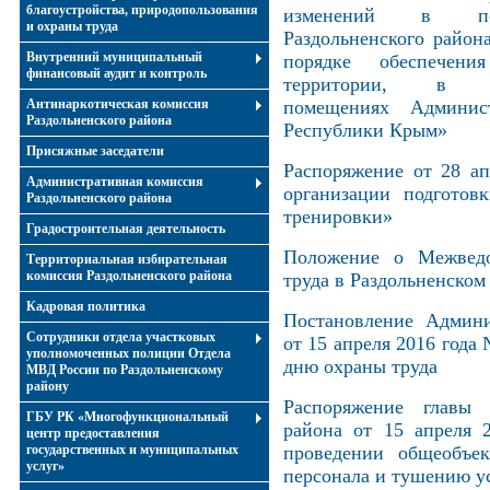
благоустройства, природопользования
изменений в пос
и охраны труда
Раздольненского район
Внутренний муниципальный
порядке обеспечени
финансовый аудит и контроль
территории, в 
Антинаркотическая комиссия
помещениях Админист
Раздольненского района
Республики Крым»
Присяжные заседатели
Распоряжение от 28 а
Административная комиссия
организации подготов
Раздольненского района
тренировки»
Градостроительная деятельность
Положение о Межведо
Территориальная избирательная
комиссия Раздольненского района
труда в Раздольненском
Кадровая политика
Постановление Админи
Сотрудники отдела участковых
от 15 апреля 2016 год
уполномоченных полиции Отдела
дню охраны труда
МВД России по Раздольненскому
району
Распоряжение главы 
ГБУ РК «Многофункциональный
района от 15 апреля 
центр предоставления
государственных и муниципальных
проведении общеобъек
услуг»
персонала и тушению у