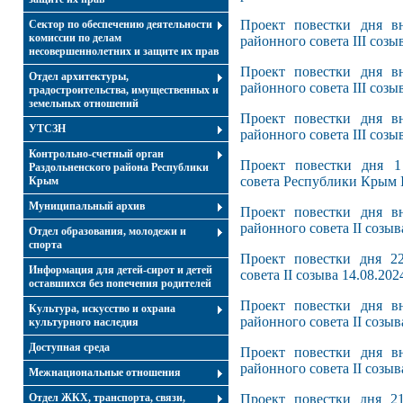
Проект повестки дня вн
Сектор по обеспечению деятельности
комиссии по делам
районного совета ІII созыв
несовершеннолетних и защите их прав
Проект повестки дня вн
Отдел архитектуры,
районного совета ІII созыв
градостроительства, имущественных и
земельных отношений
Проект повестки дня вн
УТСЗН
районного совета ІII созыв
Контрольно-счетный орган
Проект повестки дня 1
Раздольненского района Республики
совета Республики Крым І
Крым
Муниципальный архив
Проект повестки дня вн
районного совета II созыв
Отдел образования, молодежи и
спорта
Проект повестки дня 22
Информация для детей-сирот и детей
совета II созыва 14.08.202
оставшихся без попечения родителей
Проект повестки дня вн
Культура, искусство и охрана
районного совета II созыв
культурного наследия
Доступная среда
Проект повестки дня вн
районного совета II созыв
Межнациональные отношения
Отдел ЖКХ, транспорта, связи,
Проект повестки дня 21