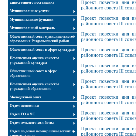
Проект повестки дня вн
единственного поставщика
районного совета III созы
Муниципальные услуги
Проект повестки дня вн
Муниципальные функции
районного совета III созыв
Муниципальный контроль
Проект повестки дня вн
Общественный совет муниципального
районного совета III созыв
образования Раздольненский район
Проект повестки дня вн
Общественный совет в сфере культуры
районного совета III созыв
Независимая оценка качества
учреждений культуры
Проект повестки дня вн
районного совета III созыв
Общественный совет в сфере
образования
Проект повестки дня вн
Независимая оценка качества
районного совета III созыв
учреждений образования
Проект повестки дня вн
Молодежный совет
районного совета III созы
Отдел экономики
Проект повестки дня вн
Отдел ГО и ЧС
районного совета III созыв
Отдел сельского хозяйства
Проект повестки дня вн
Отдел по делам несовершеннолетних и
районного совета III созыв
защите их прав