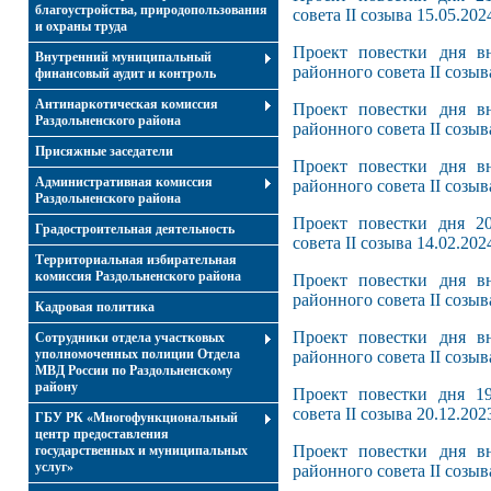
благоустройства, природопользования
совета II созыва 15.05.202
и охраны труда
Проект повестки дня вн
Внутренний муниципальный
районного совета II созыв
финансовый аудит и контроль
Антинаркотическая комиссия
Проект повестки дня вн
Раздольненского района
районного совета II созыв
Присяжные заседатели
Проект повестки дня вн
Административная комиссия
районного совета II созыв
Раздольненского района
Проект повестки дня 20
Градостроительная деятельность
совета II созыва 14.02.202
Территориальная избирательная
комиссия Раздольненского района
Проект повестки дня вн
районного совета II созыв
Кадровая политика
Проект повестки дня вн
Сотрудники отдела участковых
уполномоченных полиции Отдела
районного совета II созыв
МВД России по Раздольненскому
району
Проект повестки дня 19
совета II созыва 20.12.202
ГБУ РК «Многофункциональный
центр предоставления
Проект повестки дня вн
государственных и муниципальных
услуг»
районного совета II созыв