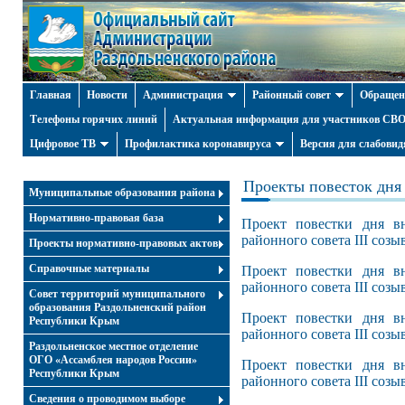
Главная
Новости
Администрация
Районный совет
Обращен
Телефоны горячих линий
Актуальная информация для участников СВО 
Цифровое ТВ
Профилактика коронавируса
Версия для слабови
Проекты повесток дня 
Муниципальные образования района
Нормативно-правовая база
Проект повестки дня вн
районного совета III созыв
Проекты нормативно-правовых актов
Справочные материалы
Проект повестки дня вн
районного совета III созыв
Совет территорий муниципального
образования Раздольненский район
Проект повестки дня вн
Республики Крым
районного совета III созыв
Раздольненское местное отделение
ОГО «Ассамблея народов России»
Проект повестки дня вн
Республики Крым
районного совета III созыв
Cведения о проводимом выборе