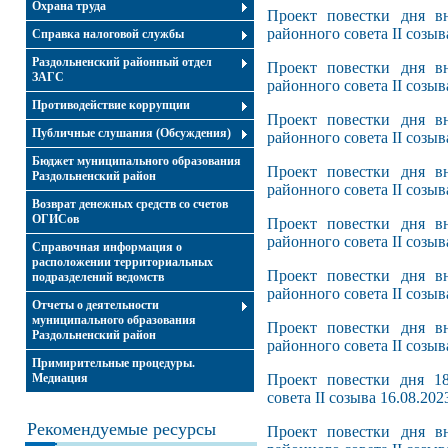
Охрана труда
Проект повестки дня вн
районного совета II созыв
Справка налоговой службы
Раздольненский районный отдел
Проект повестки дня вн
ЗАГС
районного совета II созыва
Противодействие коррупции
Проект повестки дня вн
Публичные слушания (Обсуждения)
районного совета II созыв
Бюджет муниципального образования
Проект повестки дня вн
Раздольненский район
районного совета II созыв
Возврат денежных средств со счетов
ОГИСов
Проект повестки дня вн
районного совета II созыв
Справочная информация о
расположении территориальных
Проект повестки дня вн
подразделений ведомств
районного совета II созыв
Отчеты о деятельности
муниципального образования
Проект повестки дня вн
Раздольненский район
районного совета II созыв
Примирительные процедуры.
Медиация
Проект повестки дня 18
совета II созыва 16.08.202
Рекомендуемые ресурсы
Проект повестки дня вн