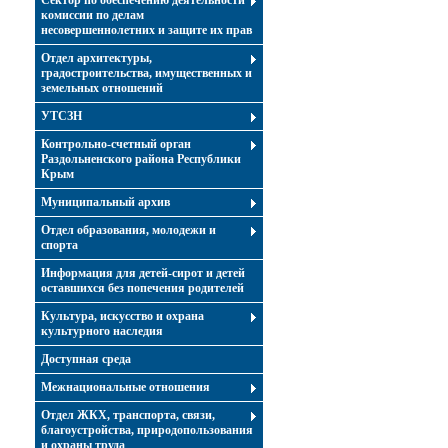
Сектор по обеспечению деятельности
комиссии по делам
несовершеннолетних и защите их прав
Отдел архитектуры,
градостроительства, имущественных и
земельных отношений
УТСЗН
Контрольно-счетный орган
Раздольненского района Республики
Крым
Муниципальный архив
Отдел образования, молодежи и
спорта
Информация для детей-сирот и детей
оставшихся без попечения родителей
Культура, искусство и охрана
культурного наследия
Доступная среда
Межнациональные отношения
Отдел ЖКХ, транспорта, связи,
благоустройства, природопользования
и охраны труда