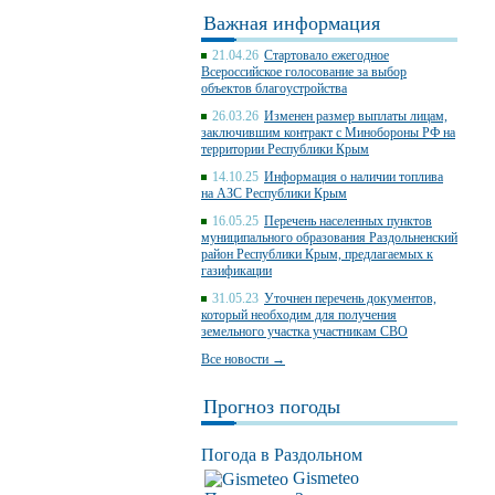
Важная информация
21.04.26
Стартовало ежегодное
Всероссийское голосование за выбор
объектов благоустройства
26.03.26
Изменен размер выплаты лицам,
заключившим контракт с Минобороны РФ на
территории Республики Крым
14.10.25
Информация о наличии топлива
на АЗС Республики Крым
16.05.25
Перечень населенных пунктов
муниципального образования Раздольненский
район Республики Крым, предлагаемых к
газификации
31.05.23
Уточнен перечень документов,
который необходим для получения
земельного участка участникам СВО
Все новости →
Прогноз погоды
Погода в Раздольном
Gismeteo