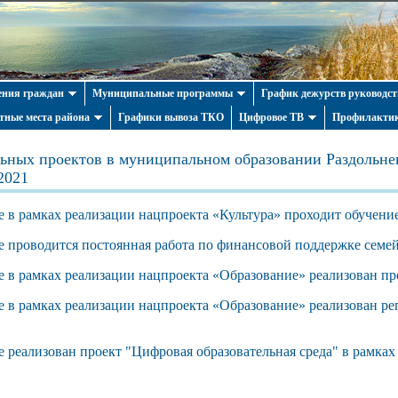
ния граждан
Муниципальные программы
График дежурств руководст
тные места района
Графики вывоза ТКО
Цифровое ТВ
Профилактик
ьных проектов в муниципальном образовании Раздольне
2021
е в рамках реализации нацпроекта «Культура» проходит обучени
е проводится постоянная работа по финансовой поддержке семе
 в рамках реализации нацпроекта «Образование» реализован пр
е в рамках реализации нацпроекта «Образование» р
еализован р
"
 реализован проект "Цифровая образовательная среда" в рамках