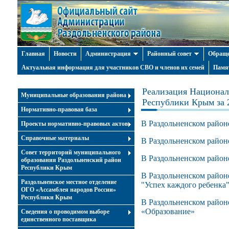
Главная
Новости
Администрация
Районный совет
Обраще
Актуальная информация для участников СВО и членов их семей
Памя
Реализация Национал
Муниципальные образования района
Республики Крым за 
Нормативно-правовая база
В Раздольненском район
Проекты нормативно-правовых актов
Справочные материалы
В Раздольненском район
Совет территорий муниципального
В Раздольненском районе
образования Раздольненский район
Республики Крым
В Раздольненском район
Раздольненское местное отделение
"Успех каждого ребенка
ОГО «Ассамблея народов России»
Республики Крым
В Раздольненском районе
«Образование»
Cведения о проводимом выборе
единственного поставщика