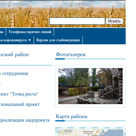
ва
Телефоны горячих линий
а коронавируса
Версия для слабовидящих
нский район
Фотогалерея
е сотрудников
й
оект "Точка роста"
егиональный проект
Карта района
 реализации нацпроекта