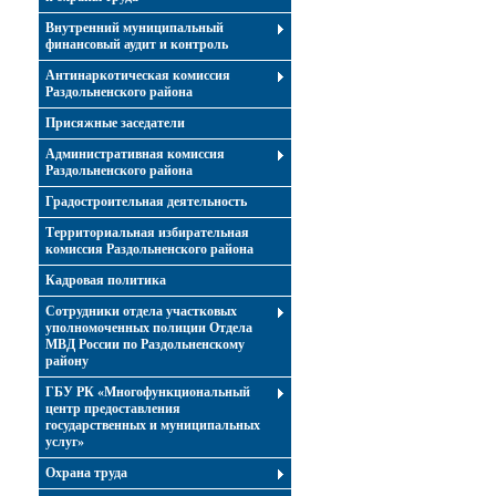
Внутренний муниципальный
финансовый аудит и контроль
Антинаркотическая комиссия
Раздольненского района
Присяжные заседатели
Административная комиссия
Раздольненского района
Градостроительная деятельность
Территориальная избирательная
комиссия Раздольненского района
Кадровая политика
Сотрудники отдела участковых
уполномоченных полиции Отдела
МВД России по Раздольненскому
району
ГБУ РК «Многофункциональный
центр предоставления
государственных и муниципальных
услуг»
Охрана труда