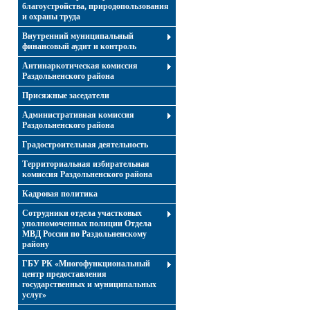
благоустройства, природопользования
и охраны труда
Внутренний муниципальный
финансовый аудит и контроль
Антинаркотическая комиссия
Раздольненского района
Присяжные заседатели
Административная комиссия
Раздольненского района
Градостроительная деятельность
Территориальная избирательная
комиссия Раздольненского района
Кадровая политика
Сотрудники отдела участковых
уполномоченных полиции Отдела
МВД России по Раздольненскому
району
ГБУ РК «Многофункциональный
центр предоставления
государственных и муниципальных
услуг»