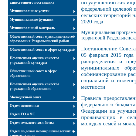
по улучшению жилищн
единственного поставщика
федеральной целевой 
Муниципальные услуги
сельских территорий на
Муниципальные функции
2020 года
Муниципальный контроль
Муниципальная программа
Общественный совет муниципального
территорий Раздольненск
образования Раздольненский район
Постановление Совет
Общественный совет в сфере культуры
05 февраля 2015 год
Независимая оценка качества
распределения и пре
учреждений культуры
муниципальных обр
Общественный совет в сфере
софинансирование рас
образования
социальной и инжене
Независимая оценка качества
местности
учреждений образования
Молодежный совет
Правила предоставлен
федерального бюджета
Отдел экономики
Федерации на улучше
Отдел ГО и ЧС
проживающих в сель
Отдел сельского хозяйства
молодых семей и моло
Отдел по делам несовершеннолетних и
защите их прав