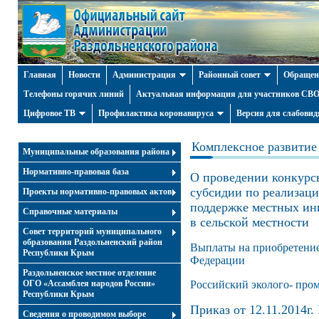
Главная
Новости
Администрация
Районный совет
Обращен
Телефоны горячих линий
Актуальная информация для участников СВО 
Цифровое ТВ
Профилактика коронавируса
Версия для слабови
Комплексное развитие
Муниципальные образования района
Нормативно-правовая база
О проведении конкурсн
субсидии по реализаци
Проекты нормативно-правовых актов
поддержке местных ин
Справочные материалы
в сельской местности
Совет территорий муниципального
образования Раздольненский район
Выплаты на приобретение
Республики Крым
Федерации
Раздольненское местное отделение
ОГО «Ассамблея народов России»
Российский эколого- пр
Республики Крым
Приказ от 12.11.2014г
Cведения о проводимом выборе