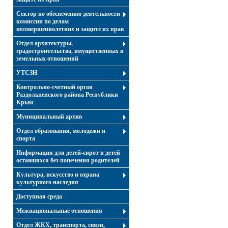
Сектор по обеспечению деятельности
комиссии по делам
несовершеннолетних и защите их прав
Отдел архитектуры,
градостроительства, имущественных и
земельных отношений
УТСЗН
Контрольно-счетный орган
Раздольненского района Республики
Крым
Муниципальный архив
Отдел образования, молодежи и
спорта
Информация для детей-сирот и детей
оставшихся без попечения родителей
Культура, искусство и охрана
культурного наследия
Доступная среда
Межнациональные отношения
Отдел ЖКХ, транспорта, связи,