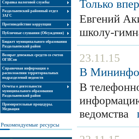
Только впе
Справка налоговой службы
Раздольненский районный отдел
Евгений Ак
ЗАГС
Противодействие коррупции
школу-гим
Публичные слушания (Обсуждения)
Бюджет муниципального образования
Раздольненский район
23.11.15
Возврат денежных средств со счетов
ОГИСов
В Мининфор
Справочная информация о
расположении территориальных
подразделений ведомств
В телефонн
Отчеты о деятельности
муниципального образования
Раздольненский район
информацию
Примирительные процедуры.
Медиация
ведомства
Рекомендуемые ресурсы