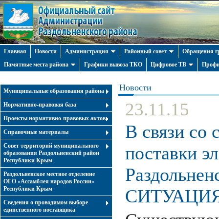
Главная
Новости
Администрация
Районный совет
Обращения г
Памятные места района
Графики вывоза ТКО
Цифровое ТВ
Профи
Новости
Муниципальные образования района
23.11.15
Нормативно-правовая база
Проекты нормативно-правовых актов
В связи со
Справочные материалы
Совет территорий муниципального
поставки э
образования Раздольненский район
Республики Крым
Раздольне
Раздольненское местное отделение
ОГО «Ассамблея народов России»
Республики Крым
СИТУАЦИ
Cведения о проводимом выборе
единственного поставщика