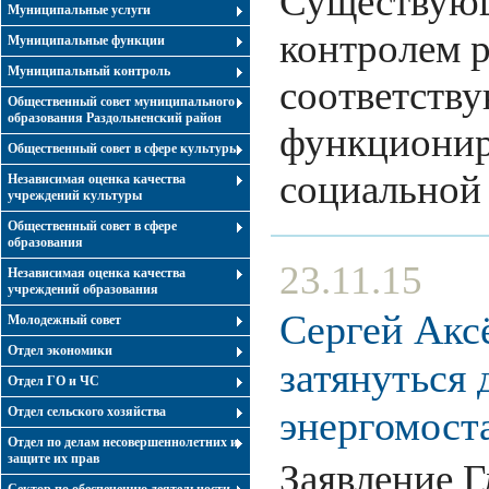
Существующ
Муниципальные услуги
контролем 
Муниципальные функции
Муниципальный контроль
соответств
Общественный совет муниципального
образования Раздольненский район
функционир
Общественный совет в сфере культуры
социально
Независимая оценка качества
учреждений культуры
Общественный совет в сфере
образования
23.11.15
Независимая оценка качества
учреждений образования
Сергей Акс
Молодежный совет
Отдел экономики
затянуться 
Отдел ГО и ЧС
энергомост
Отдел сельского хозяйства
Отдел по делам несовершеннолетних и
защите их прав
Заявление 