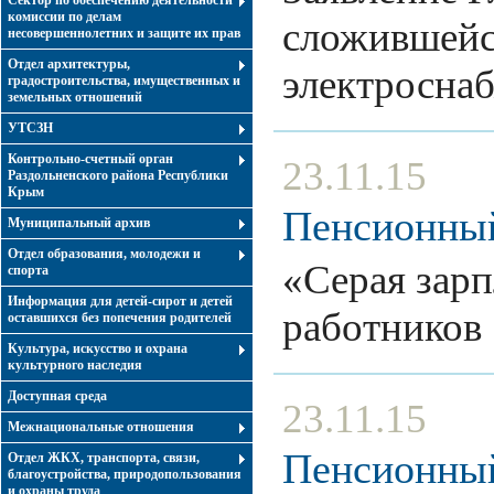
Сектор по обеспечению деятельности
комиссии по делам
сложившейс
несовершеннолетних и защите их прав
Отдел архитектуры,
электросна
градостроительства, имущественных и
земельных отношений
УТСЗН
Контрольно-счетный орган
23.11.15
Раздольненского района Республики
Крым
Пенсионны
Муниципальный архив
Отдел образования, молодежи и
«Серая зарп
спорта
Информация для детей-сирот и детей
работнико
оставшихся без попечения родителей
Культура, искусство и охрана
культурного наследия
Доступная среда
23.11.15
Межнациональные отношения
Пенсионны
Отдел ЖКХ, транспорта, связи,
благоустройства, природопользования
и охраны труда