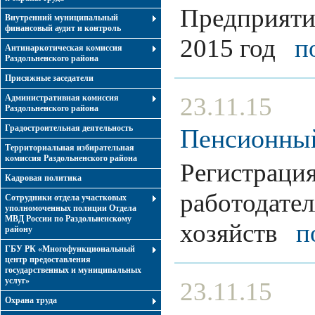
Предприятия
Внутренний муниципальный
финансовый аудит и контроль
2015 год
п
Антинаркотическая комиссия
Раздольненского района
Присяжные заседатели
23.11.15
Административная комиссия
Раздольненского района
Градостроительная деятельность
Пенсионны
Территориальная избирательная
комиссия Раздольненского района
Регистрация
Кадровая политика
работодател
Сотрудники отдела участковых
уполномоченных полиции Отдела
МВД России по Раздольненскому
хозяйств
п
району
ГБУ РК «Многофункциональный
центр предоставления
государственных и муниципальных
услуг»
23.11.15
Охрана труда