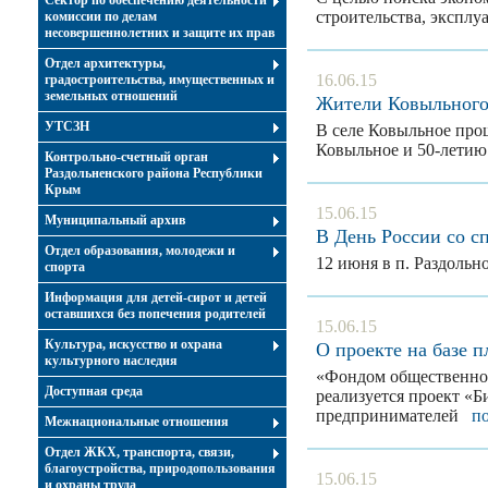
Сектор по обеспечению деятельности
строительства, экспл
комиссии по делам
несовершеннолетних и защите их прав
Отдел архитектуры,
16.06.15
градостроительства, имущественных и
земельных отношений
Жители Ковыльного
УТСЗН
В селе Ковыльное про
Ковыльное и 50-летию
Контрольно-счетный орган
Раздольненского района Республики
Крым
15.06.15
Муниципальный архив
В День России со с
Отдел образования, молодежи и
12 июня в п. Раздоль
спорта
Информация для детей-сирот и детей
оставшихся без попечения родителей
15.06.15
Культура, искусство и охрана
О проекте на базе 
культурного наследия
«Фондом общественног
Доступная среда
реализуется проект «Б
предпринимателей
п
Межнациональные отношения
Отдел ЖКХ, транспорта, связи,
благоустройства, природопользования
15.06.15
и охраны труда