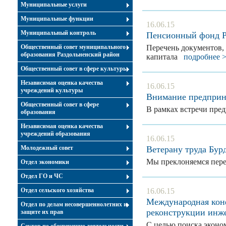
Муниципальные услуги
Муниципальные функции
16.06.15
Муниципальный контроль
Пенсионный фонд Р
Общественный совет муниципального
Перечень документов,
образования Раздольненский район
капитала
подробнее 
Общественный совет в сфере культуры
Независимая оценка качества
16.06.15
учреждений культуры
Внимание предприн
Общественный совет в сфере
В рамках встречи пре
образования
Независимая оценка качества
учреждений образования
16.06.15
Молодежный совет
Ветерану труда Бур
Мы преклоняемся пере
Отдел экономики
Отдел ГО и ЧС
Отдел сельского хозяйства
16.06.15
Международная конф
Отдел по делам несовершеннолетних и
реконструкции инж
защите их прав
С целью поиска эконо