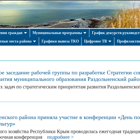
ния граждан
Муниципальные программы
График дежурств руководст
тные места района
Графики вывоза ТКО
Цифровое ТВ
Профилактик
ое заседание рабочей группы по разработке Стратегии со
вития муниципального образования Раздольненский райо
х задач по стратегическим приоритетам развития Раздольненско
енского района приняла участие в конференции «День по
льтур»
ого хозяйства Республики Крым проводилась ежегодная традици
орочная конференция
подробнее >