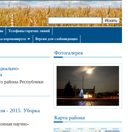
ва
Телефоны горячих линий
а коронавируса
Версия для слабовидящих
Фотогалерея
циально-
н
го района Республики
ля - 2015. Уборка
Карта района
онная научно-