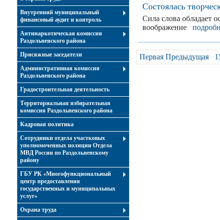
Состоялась творчес
Внутренний муниципальный
Сила слова обладает 
финансовый аудит и контроль
воображение
подробн
Антинаркотическая комиссия
Раздольненского района
Присяжные заседатели
Первая
Предыдущая
1
Административная комиссия
Раздольненского района
Градостроительная деятельность
Территориальная избирательная
комиссия Раздольненского района
Кадровая политика
Сотрудники отдела участковых
уполномоченных полиции Отдела
МВД России по Раздольненскому
району
ГБУ РК «Многофункциональный
центр предоставления
государственных и муниципальных
услуг»
Охрана труда