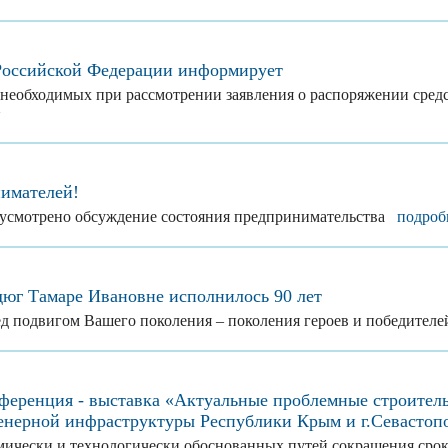
оссийской Федерации информирует
 необходимых при рассмотрении заявления о распоряжении сред
>
имателей!
дусмотрено обсуждение состояния предпринимательства
подроб
дюг Тамаре Ивановне исполнилось 90 лет
д подвигом Вашего поколения – поколения героев и победите
еренция - выставка «Актуальные проблемные строитель
енерной инфраструктуры Республики Крым и г.Севастоп
мически и технологически обоснованных путей сокращения срок