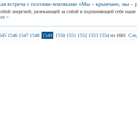
кая встреча с поэтами-земляками «Мы – крымчане, мы – 
особой энергией, увлекающей за собой и подчиняющей себе наше
ее >
545
1546
1547
1548
1549
1550
1551
1552
1553
1554
из 1681
Сле