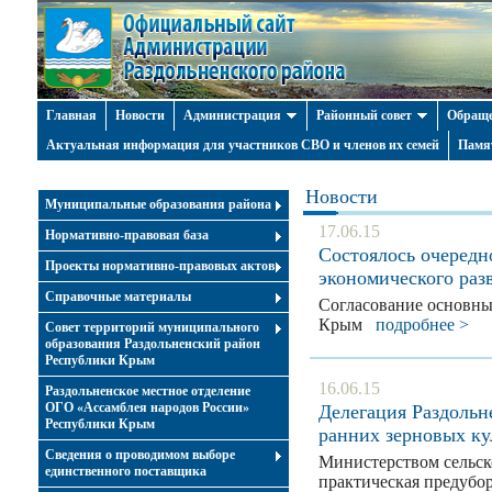
Главная
Новости
Администрация
Районный совет
Обраще
Актуальная информация для участников СВО и членов их семей
Памя
Новости
Муниципальные образования района
17.06.15
Нормативно-правовая база
Состоялось очередн
Проекты нормативно-правовых актов
экономического раз
Справочные материалы
Согласование основны
Крым
подробнее >
Совет территорий муниципального
образования Раздольненский район
Республики Крым
16.06.15
Раздольненское местное отделение
ОГО «Ассамблея народов России»
Делегация Раздольн
Республики Крым
ранних зерновых ку
Cведения о проводимом выборе
Министерством сельск
единственного поставщика
практическая предуб