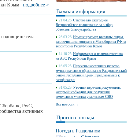
блики Крым
подробнее >
Важная информация
21.04.26
Стартовало ежегодное
Всероссийское голосование за выбор
объектов благоустройства
 годовщине села
26.03.26
Изменен размер выплаты лицам,
заключившим контракт с Минобороны РФ на
территории Республики Крым
14.10.25
Информация о наличии топлива
на АЗС Республики Крым
16.05.25
Перечень населенных пунктов
муниципального образования Раздольненский
район Республики Крым, предлагаемых к
газификации
31.05.23
Уточнен перечень документов,
который необходим для получения
земельного участка участникам СВО
Все новости →
 Сбербанк, PwC,
сообщества активных
Прогноз погоды
Погода в Раздольном