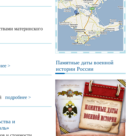
ствами материнского
Памятные даты военной
нее >
истории России
лей
подробнее >
ства и
оль»
ов и стоимости