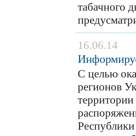
табачного д
предусматр
16.06.14
Информируе
С целью ок
регионов Ук
территории 
распоряжен
Республики