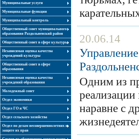
Муниципальные услуги
карательны
Муниципальные функции
Муниципальный контроль
Общественный совет муниципального
образования Раздольненский район
20.06.14
Общественный совет в сфере культуры
Управление
Независимая оценка качества
учреждений культуры
Раздольнен
Общественный совет в сфере
образования
Одним из пр
Независимая оценка качества
учреждений образования
реализации 
Молодежный совет
Отдел экономики
наравне с д
Отдел ГО и ЧС
Отдел сельского хозяйства
жизнедеят
Отдел по делам несовершеннолетних и
защите их прав