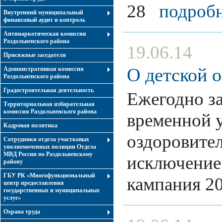
28
подробн
Внутренний муниципальный
финансовый аудит и контроль
Антинаркотическая комиссия
Раздольненского района
19.06.14
Присяжные заседатели
О детской 
Административная комиссия
Раздольненского района
Градостроительная деятельность
Ежегодно за
Территориальная избирательная
комиссия Раздольненского района
временной 
Кадровая политика
оздоровител
Сотрудники отдела участковых
уполномоченных полиции Отдела
МВД России по Раздольненскому
исключение 
району
ГБУ РК «Многофункциональный
кампания 2
центр предоставления
государственных и муниципальных
услуг»
Охрана труда