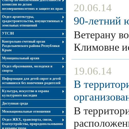
Сектор по обеспечению деятельности
20.06.14
комиссии по делам
несовершеннолетних и защите их прав
Отдел архитектуры,
90-летний 
градостроительства, имущественных и
земельных отношений
Ветерану в
УТСЗН
Контрольно-счетный орган
Климовне и
Раздольненского района Республики
Крым
Муниципальный архив
Отдел образования, молодежи и
19.06.14
спорта
Информация для детей-сирот и детей
В территор
оставшихся без попечения родителей
Культура, искусство и охрана
организова
культурного наследия
Доступная среда
В территор
Межнациональные отношения
расположенн
Отдел ЖКХ, транспорта, связи,
благоустройства, природопользования
и охраны труда