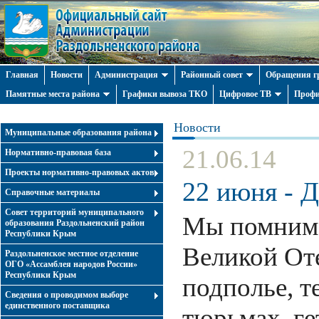
Главная
Новости
Администрация
Районный совет
Обращения г
Памятные места района
Графики вывоза ТКО
Цифровое ТВ
Профи
Новости
Муниципальные образования района
21.06.14
Нормативно-правовая база
Проекты нормативно-правовых актов
22 июня - Д
Справочные материалы
Совет территорий муниципального
Мы помним в
образования Раздольненский район
Республики Крым
Великой Оте
Раздольненское местное отделение
ОГО «Ассамблея народов России»
Республики Крым
подполье, т
Cведения о проводимом выборе
единственного поставщика
тюрьмах, ге