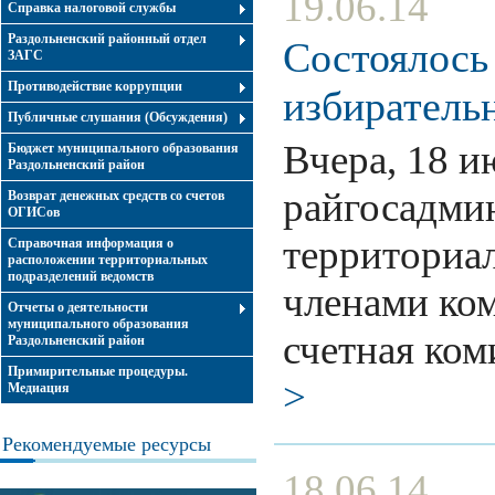
19.06.14
Справка налоговой службы
Раздольненский районный отдел
Состоялось
ЗАГС
Противодействие коррупции
избиратель
Публичные слушания (Обсуждения)
Вчера, 18 и
Бюджет муниципального образования
Раздольненский район
райгосадмин
Возврат денежных средств со счетов
ОГИСов
территориал
Справочная информация о
расположении территориальных
подразделений ведомств
членами ком
Отчеты о деятельности
муниципального образования
счетная ком
Раздольненский район
Примирительные процедуры.
>
Медиация
Рекомендуемые ресурсы
18.06.14