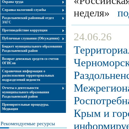
«Российская
Охрана труда
неделя»
по
Справка налоговой службы
Раздольненский районный отдел
ЗАГС
Противодействие коррупции
24.06.26
Публичные слушания (Обсуждения)
Территориа
Бюджет муниципального образования
Раздольненский район
Черноморск
Возврат денежных средств со счетов
ОГИСов
Справочная информация о
Раздольнен
расположении территориальных
подразделений ведомств
Межрегиона
Отчеты о деятельности
муниципального образования
Раздольненский район
Роспотребн
Примирительные процедуры.
Медиация
Крым и гор
информиру
Рекомендуемые ресурсы