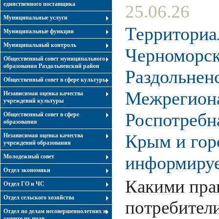
единственного поставщика
25.06.26
Муниципальные услуги
Территориа
Муниципальные функции
Муниципальный контроль
Черноморск
Общественный совет муниципального
образования Раздольненский район
Раздольнен
Общественный совет в сфере культуры
Межрегиона
Независимая оценка качества
учреждений культуры
Роспотребн
Общественный совет в сфере
образования
Крым и гор
Независимая оценка качества
учреждений образования
информиру
Молодежный совет
Отдел экономики
Какими пра
Отдел ГО и ЧС
Отдел сельского хозяйства
потребители
Отдел по делам несовершеннолетних и
защите их прав