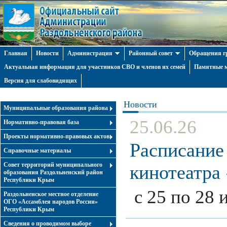
Главная
Новости
Администрация
Районный совет
Обращения г
Актуальная информация для участников СВО и членов их семей
Памятные м
Версия для слабовидящих
Новости
Муниципальные образования района
25.06.26
Нормативно-правовая база
Проекты нормативно-правовых актов
Расписание
Справочные материалы
Совет территорий муниципального
кинотеатра
образования Раздольненский район
Республики Крым
с 25 по 28
Раздольненское местное отделение
ОГО «Ассамблея народов России»
Республики Крым
Cведения о проводимом выборе