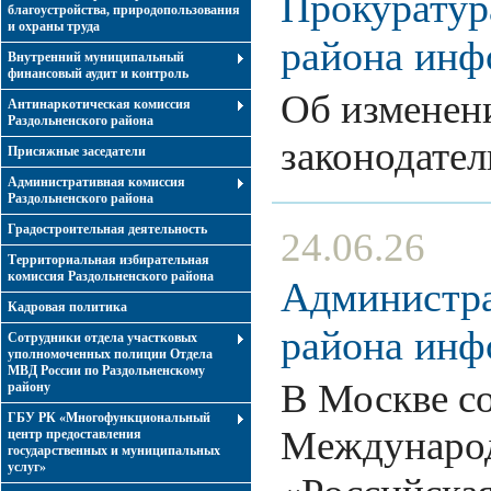
Прокуратур
благоустройства, природопользования
и охраны труда
района инф
Внутренний муниципальный
финансовый аудит и контроль
Об изменен
Антинаркотическая комиссия
Раздольненского района
законодате
Присяжные заседатели
Административная комиссия
Раздольненского района
Градостроительная деятельность
24.06.26
Территориальная избирательная
комиссия Раздольненского района
Администра
Кадровая политика
района инф
Сотрудники отдела участковых
уполномоченных полиции Отдела
МВД России по Раздольненскому
В Москве со
району
ГБУ РК «Многофункциональный
Междунаро
центр предоставления
государственных и муниципальных
услуг»