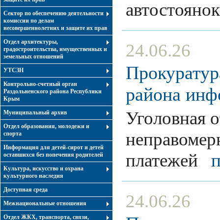
автостоян
Сектор по обеспечению деятельности
комиссии по делам
несовершеннолетних и защите их прав
Отдел архитектуры,
24.06.26
градостроительства, имущественных и
земельных отношений
Прокуратур
УТСЗН
Контрольно-счетный орган
района инф
Раздольненского района Республики
Крым
Уголовная о
Муниципальный архив
Отдел образования, молодежи и
неправомер
спорта
Информация для детей-сирот и детей
платежей
оставшихся без попечения родителей
Культура, искусство и охрана
культурного наследия
Доступная среда
24.06.26
Межнациональные отношения
Отдел ЖКХ, транспорта, связи,