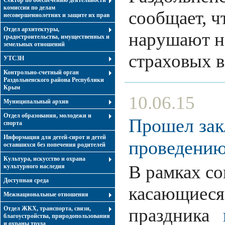
Сектор по обеспечению деятельности
комиссии по делам
сообщает, ч
несовершеннолетних и защите их прав
Отдел архитектуры,
нарушают н
градостроительства, имущественных и
земельных отношений
страховых 
УТСЗН
Контрольно-счетный орган
Раздольненского района Республики
Крым
10.06.15
Муниципальный архив
Отдел образования, молодежи и
Прошел зак
спорта
Информация для детей-сирот и детей
проведению
оставшихся без попечения родителей
Культура, искусство и охрана
В рамках с
культурного наследия
Доступная среда
касающиеся
Межнациональные отношения
Отдел ЖКХ, транспорта, связи,
праздника
благоустройства, природопользования
и охраны труда