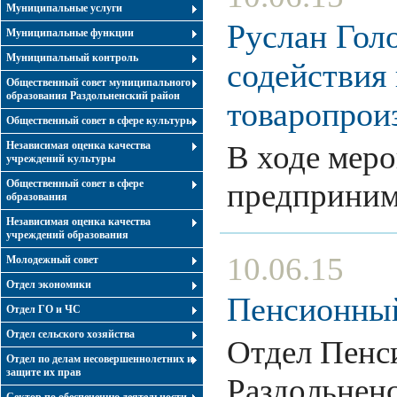
Муниципальные услуги
Руслан Голо
Муниципальные функции
Муниципальный контроль
содействия
Общественный совет муниципального
образования Раздольненский район
товаропрои
Общественный совет в сфере культуры
Независимая оценка качества
В ходе меро
учреждений культуры
Общественный совет в сфере
предприни
образования
Независимая оценка качества
учреждений образования
10.06.15
Молодежный совет
Отдел экономики
Пенсионный
Отдел ГО и ЧС
Отдел сельского хозяйства
Отдел Пенс
Отдел по делам несовершеннолетних и
защите их прав
Раздольненс