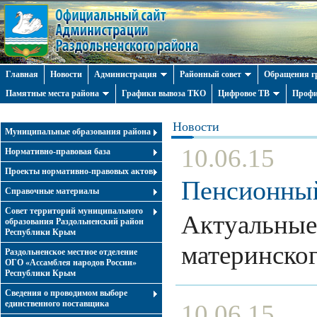
Главная
Новости
Администрация
Районный совет
Обращения г
Памятные места района
Графики вывоза ТКО
Цифровое ТВ
Профи
Новости
Муниципальные образования района
10.06.15
Нормативно-правовая база
Проекты нормативно-правовых актов
Пенсионный
Справочные материалы
Совет территорий муниципального
Актуальные
образования Раздольненский район
Республики Крым
материнско
Раздольненское местное отделение
ОГО «Ассамблея народов России»
Республики Крым
Cведения о проводимом выборе
единственного поставщика
10.06.15