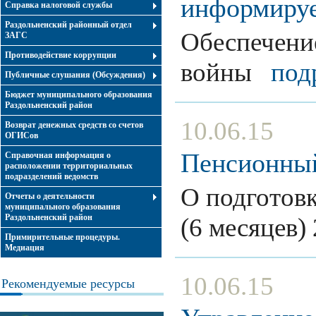
информиру
Справка налоговой службы
Раздольненский районный отдел
Обеспечени
ЗАГС
Противодействие коррупции
войны
под
Публичные слушания (Обсуждения)
Бюджет муниципального образования
Раздольненский район
10.06.15
Возврат денежных средств со счетов
ОГИСов
Пенсионный
Справочная информация о
расположении территориальных
подразделений ведомств
О подготовк
Отчеты о деятельности
муниципального образования
Раздольненский район
(6 месяцев
Примирительные процедуры.
Медиация
10.06.15
Рекомендуемые ресурсы