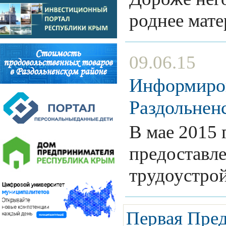
роднее ма
09.06.15
Информиров
Раздольненс
В мае 2015 
предоставле
трудоустр
Первая
Пре