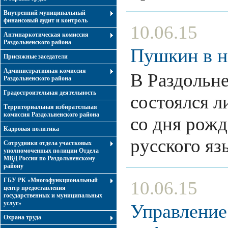
Внутренний муниципальный
финансовый аудит и контроль
10.06.15
Антинаркотическая комиссия
Раздольненского района
Пушкин в 
Присяжные заседатели
Административная комиссия
В Раздольне
Раздольненского района
Градостроительная деятельность
состоялся л
Территориальная избирательная
комиссия Раздольненского района
со дня рож
Кадровая политика
русского я
Сотрудники отдела участковых
уполномоченных полиции Отдела
МВД России по Раздольненскому
району
ГБУ РК «Многофункциональный
10.06.15
центр предоставления
государственных и муниципальных
услуг»
Управление
Охрана труда