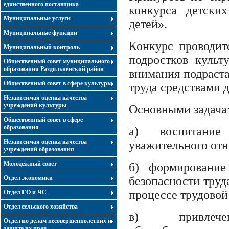
единственного поставщика
конкурса детски
Муниципальные услуги
детей».
Муниципальные функции
Конкурс проводит
Муниципальный контроль
подростков культ
Общественный совет муниципального
образования Раздольненский район
внимания подраст
Общественный совет в сфере культуры
труда средствами 
Независимая оценка качества
учреждений культуры
Основными задача
Общественный совет в сфере
образования
а) воспитание
Независимая оценка качества
уважительного отн
учреждений образования
Молодежный совет
б) формирование
Отдел экономики
безопасности труд
процессе трудовой
Отдел ГО и ЧС
Отдел сельского хозяйства
в) привлеч
Отдел по делам несовершеннолетних и
защите их прав