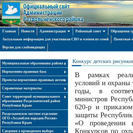
Главная
Новости
Администрация
Районный совет
Обращения г
Актуальная информация для участников СВО и членов их семей
Памятные м
Версия для слабовидящих
Конкурс детских рисунков
Муниципальные образования района
Нормативно-правовая база
В рамках реали
Проекты нормативно-правовых актов
условий и охраны 
Справочные материалы
годы, в соотве
Совет территорий муниципального
министров Респуб
образования Раздольненский район
620-р и приказом
Республики Крым
защиты Республик
Раздольненское местное отделение
ОГО «Ассамблея народов России»
«О проведении 
Республики Крым
Крнкурсов по охра
Cведения о проводимом выборе