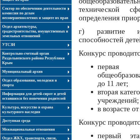
общеобразовате
технической с
Сектор по обеспечению деятельности
комиссии по делам
определения приор
несовершеннолетних и защите их прав
Отдел архитектуры,
г) развитие и
градостроительства, имущественных и
земельных отношений
способностей дете
УТСЗН
Конкурс проводитс
Контрольно-счетный орган
Раздольненского района Республики
Крым
первая
Муниципальный архив
общеобразов
Отдел образования, молодежи и
до 11 лет;
спорта
вторая катег
Информация для детей-сирот и детей
оставшихся без попечения родителей
учреждений;
в возрасте от
Культура, искусство и охрана
культурного наследия
Конкурс проводится
Доступная среда
Межнациональные отношения
первый эт
Отдел ЖКХ, транспорта, связи,