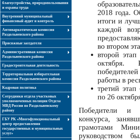
образователь
благоустройства, природопользования
и охраны труда
2018 года. 
Внутренний муниципальный
итоги и луч
финансовый аудит и контроль
каждой возр
Антинаркотическая комиссия
Раздольненского района
предоставля
Присяжные заседатели
во втором эт
Административная комиссия
второй этап
Раздольненского района
октября. 
Градостроительная деятельность
победителей
Территориальная избирательная
работы в ре
комиссия Раздольненского района
третий этап
Кадровая политика
по 26 октябр
Сотрудники отдела участковых
уполномоченных полиции Отдела
МВД России по Раздольненскому
Победители и п
району
конкурса, заняв
ГБУ РК «Многофункциональный
центр предоставления
грамотами Мини
государственных и муниципальных
услуг»
руководством б