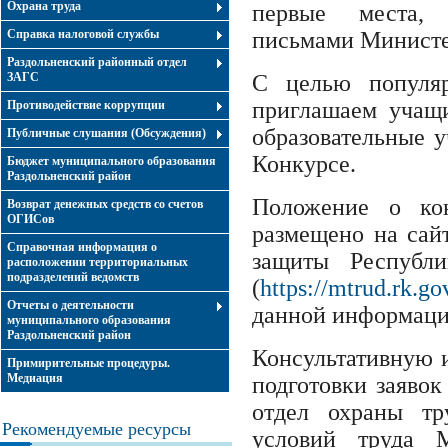
Охрана труда
первые места, 
Справка налоговой службы
письмами Министе
Раздольненский районный отдел
ЗАГС
С целью популяр
приглашаем учащи
Противодействие коррупции
образовательные у
Публичные слушания (Обсуждения)
Конкурсе.
Бюджет муниципального образования
Раздольненский район
Положение о кон
Возврат денежных средств со счетов
ОГИСов
размещено на сай
Справочная информация о
защиты Республ
расположении территориальных
подразделений ведомств
(
https://mtrud.rk.go
Отчеты о деятельности
данной информаци
муниципального образования
Раздольненский район
Консультативную 
Примирительные процедуры.
Медиация
подготовки заявок
отдел охраны тр
Рекомендуемые ресурсы
условий труда М