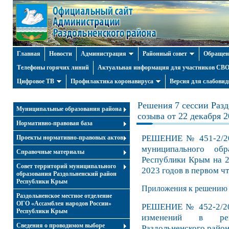
Главная
Новости
Администрация
Районный совет
Обращен
Телефоны горячих линий
Актуальная информация для участников СВО 
Цифровое ТВ
Профилактика коронавируса
Версия для слабови
Решения 7 сессии Разд
Муниципальные образования района
созыва от 22 декабря 2
Нормативно-правовая база
РЕШЕНИЕ № 451-2/20
Проекты нормативно-правовых актов
муниципального обр
Справочные материалы
Республики Крым на 2
Совет территорий муниципального
2023 годов в первом ч
образования Раздольненский район
Республики Крым
Приложения к решению №
Раздольненское местное отделение
ОГО «Ассамблея народов России»
РЕШЕНИЕ № 452-2/20 
Республики Крым
изменений в реш
Cведения о проводимом выборе
Раздольненского район