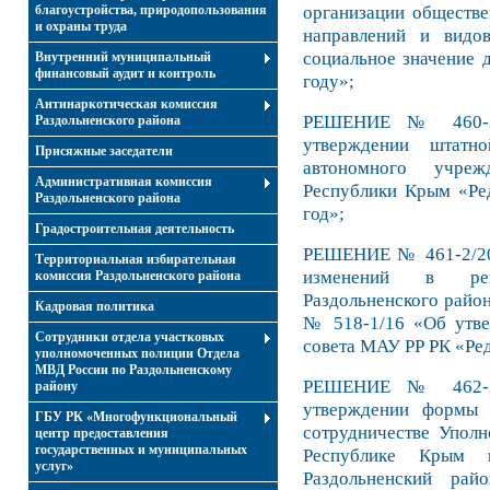
организации обществе
благоустройства, природопользования
и охраны труда
направлений и видо
социальное значение 
Внутренний муниципальный
финансовый аудит и контроль
году»;
Антинаркотическая комиссия
РЕШЕНИЕ № 460-2/
Раздольненского района
утверждении штатно
Присяжные заседатели
автономного учреж
Административная комиссия
Республики Крым «Ред
Раздольненского района
год»;
Градостроительная деятельность
РЕШЕНИЕ № 461-2/20 
Территориальная избирательная
изменений в реш
комиссия Раздольненского района
Раздольненского район
Кадровая политика
№ 518-1/16 «Об утве
Сотрудники отдела участковых
совета МАУ РР РК «Ред
уполномоченных полиции Отдела
МВД России по Раздольненскому
РЕШЕНИЕ № 462-2/
району
утверждении формы 
ГБУ РК «Многофункциональный
сотрудничестве Уполн
центр предоставления
государственных и муниципальных
Республике Крым и
услуг»
Раздольненский ра