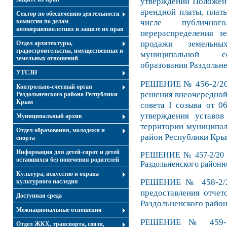
утверждении Положени
арендной платы, платы
Сектор по обеспечению деятельности
числе публично
комиссии по делам
несовершеннолетних и защите их прав
перераспределения з
продажи земельны
Отдел архитектуры,
градостроительства, имущественных и
муниципальной со
земельных отношений
образования Раздольн
УТСЗН
РЕШЕНИЕ № 456-2/20 
Контрольно-счетный орган
решения внеочередной
Раздольненского района Республики
Крым
совета I созыва от 0
утверждения уставов
Муниципальный архив
территории муниципал
Отдел образования, молодежи и
район Республики Кры
спорта
Информация для детей-сирот и детей
РЕШЕНИЕ № 457-2/20 о
оставшихся без попечения родителей
Раздольненского районно
Культура, искусство и охрана
РЕШЕНИЕ № 458-2/20
культурного наследия
предоставления отче
Доступная среда
Раздольненского район
Межнациональные отношения
РЕШЕНИЕ № 459-2/
Отдел ЖКХ, транспорта, связи,