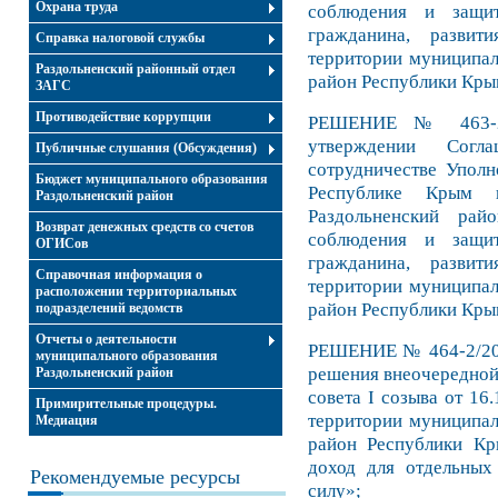
Охрана труда
соблюдения и защи
гражданина, развит
Справка налоговой службы
территории муниципал
Раздольненский районный отдел
район Республики Кры
ЗАГС
Противодействие коррупции
РЕШЕНИЕ № 463-2/
утверждении Согл
Публичные слушания (Обсуждения)
сотрудничестве Уполн
Бюджет муниципального образования
Республике Крым и
Раздольненский район
Раздольненский ра
Возврат денежных средств со счетов
соблюдения и защи
ОГИСов
гражданина, развит
Справочная информация о
территории муниципал
расположении территориальных
район Республики Кры
подразделений ведомств
Отчеты о деятельности
РЕШЕНИЕ № 464-2/20 
муниципального образования
решения внеочередной
Раздольненский район
совета I созыва от 16
Примирительные процедуры.
территории муниципал
Медиация
район Республики Кр
доход для отдельных
Рекомендуемые ресурсы
силу»;