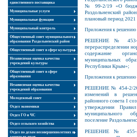
единственного поставщика
№ 99-2/19 «О бюдже
Муниципальные услуги
Раздольненский райо
плановый период 2021 
Муниципальные функции
Муниципальный контроль
Приложения к решению №
Общественный совет муниципального
РЕШЕНИЕ № 453-2
образования Раздольненский район
перераспределении но
Общественный совет в сфере культуры
содержание орган
Независимая оценка качества
муниципальных обра
учреждений культуры
Республики Крым»;
Общественный совет в сфере
образования
Приложения к решению №
Независимая оценка качества
РЕШЕНИЕ № 454-2/20 
учреждений образования
изменений в решен
Молодежный совет
районного совета І со
утверждении Правил
Отдел экономики
муниципального об
Отдел ГО и ЧС
поселение Раздольнен
Отдел сельского хозяйства
РЕШЕНИЕ № 455-2/
Отдел по делам несовершеннолетних и
защите их прав