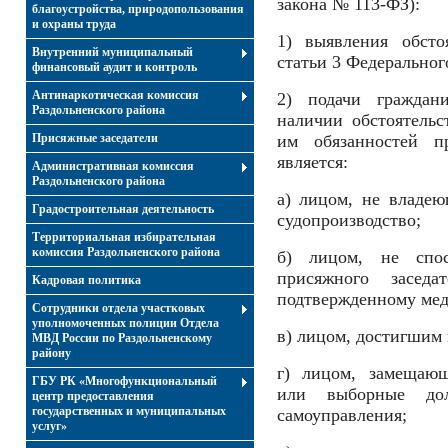
закона № 113-ФЗ):
благоустройства, природопользования
и охраны труда
1) выявления обсто
Внутренний муниципальный
статьи 3 Федеральног
финансовый аудит и контроль
Антинаркотическая комиссия
2) подачи граждан
Раздольненского района
наличии обстоятель
Присяжные заседатели
им обязанностей пр
является:
Административная комиссия
Раздольненского района
а) лицом, не владею
Градостроительная деятельность
судопроизводство;
Территориальная избирательная
комиссия Раздольненского района
б) лицом, не спос
присяжного заседа
Кадровая политика
подтвержденному ме
Сотрудники отдела участковых
уполномоченных полиции Отдела
в) лицом, достигшим в
МВД России по Раздольненскому
району
г) лицом, замещающ
ГБУ РК «Многофункциональный
или выборные дол
центр предоставления
государственных и муниципальных
самоуправления;
услуг»