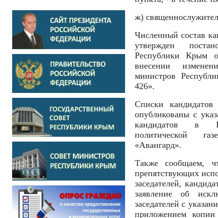
ж) священнослужител
Численный состав ка
утвержден постан
Республики Крым 
внесении изменен
министров Республи
426».
Списки кандидатов 
опубликованы с указ
кандидатов в Ра
политической газ
«Авангард».
Также сообщаем, чт
препятствующих исп
заседателей, кандида
заявление об иск
заседателей с указан
приложением копии 