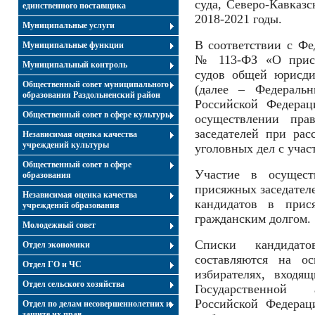
суда, Северо-Кавказс
единственного поставщика
2018-2021 годы.
Муниципальные услуги
В соответствии с Фе
Муниципальные функции
№ 113-ФЗ «О прися
Муниципальный контроль
судов общей юрисди
Общественный совет муниципального
(далее – Федераль
образования Раздольненский район
Российской Федерац
Общественный совет в сфере культуры
осуществлении пра
заседателей при ра
Независимая оценка качества
учреждений культуры
уголовных дел с учас
Общественный совет в сфере
Участие в осущест
образования
присяжных заседател
Независимая оценка качества
кандидатов в прися
учреждений образования
гражданским долгом.
Молодежный совет
Списки кандидат
Отдел экономики
составляются на о
Отдел ГО и ЧС
избирателях, входя
Отдел сельского хозяйства
Государственной 
Российской Федерац
Отдел по делам несовершеннолетних и
защите их прав