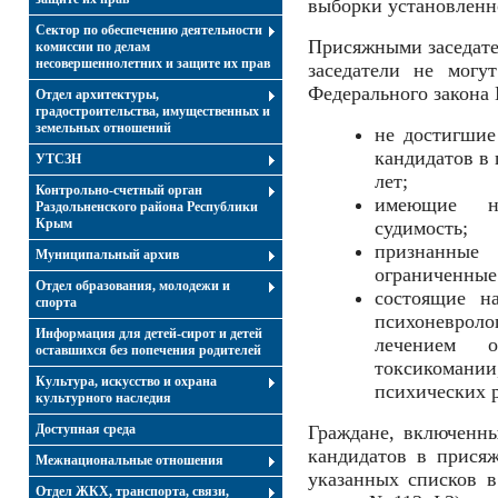
выборки установленно
Сектор по обеспечению деятельности
Присяжными заседате
комиссии по делам
несовершеннолетних и защите их прав
заседатели не могу
Федерального закона 
Отдел архитектуры,
градостроительства, имущественных и
земельных отношений
не достигшие
кандидатов в 
УТСЗН
лет;
Контрольно-счетный орган
имеющие н
Раздольненского района Республики
Крым
судимость;
признанные
Муниципальный архив
ограниченные 
Отдел образования, молодежи и
состоящие н
спорта
психоневроло
Информация для детей-сирот и детей
лечением о
оставшихся без попечения родителей
токсикоман
Культура, искусство и охрана
психических р
культурного наследия
Доступная среда
Граждане, включенн
кандидатов в присяж
Межнациональные отношения
указанных списков в
Отдел ЖКХ, транспорта, связи,