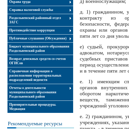
д) военнослужащим;
Охрана труда
Справка налоговой службы
д. 1) гражданином,
контракту из ор
Раздольненский районный отдел
ЗАГС
безопасности, федер
охраны или органов
Противодействие коррупции
пяти лет со дня уволь
Публичные слушания (Обсуждения)
е) судьей, прокурор
Бюджет муниципального образования
Раздольненский район
адвокатом, нотариу
судебных приставо
Возврат денежных средств со счетов
ОГИСов
период осуществлени
и в течение пяти лет 
Справочная информация о
расположении территориальных
подразделений ведомств
е. 1) имеющим спе
органов внутренних
Отчеты о деятельности
муниципального образования
оборотом наркотич
Раздольненский район
веществ, таможен
Примирительные процедуры.
учреждений уголовно
Медиация
е. 2) гражданином, 
учреждениях, указанн
Рекомендуемые ресурсы
пункта, - в течение п