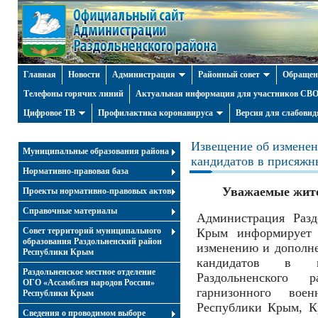
Главная
Новости
Администрация
Районный совет
Обращен
Телефоны горячих линий
Актуальная информация для участников СВО 
Цифровое ТВ
Профилактика коронавируса
Версия для слабови
Извещение об изменен
Муниципальные образования района
кандидатов в присяжны
Нормативно-правовая база
Уважаемые жите
Проекты нормативно-правовых актов
Справочные материалы
Администрация Разд
Совет территорий муниципального
Крым информирует 
образования Раздольненский район
изменению и дополне
Республики Крым
кандидатов в п
Раздольненское местное отделение
Раздольненского 
ОГО «Ассамблея народов России»
гарнизонного вое
Республики Крым
Республики Крым, К
Cведения о проводимом выборе