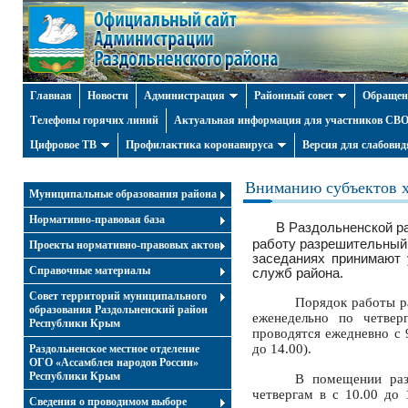
Главная
Новости
Администрация
Районный совет
Обращен
Телефоны горячих линий
Актуальная информация для участников СВО 
Цифровое ТВ
Профилактика коронавируса
Версия для слабови
Вниманию субъектов х
Муниципальные образования района
Нормативно-правовая база
В Раздольненской р
работу разрешительный 
Проекты нормативно-правовых актов
заседаниях принимают 
Справочные материалы
служб района.
Совет территорий муниципального
Порядок работы р
образования Раздольненский район
еженедельно по четвер
Республики Крым
проводятся ежедневно с 
до 14.00).
Раздольненское местное отделение
ОГО «Ассамблея народов России»
Республики Крым
В помещении раз
четвергам в с 10.00 до 
Cведения о проводимом выборе