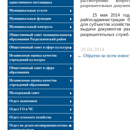
рассмотрению вопро
единственного поставщика
разрешительных докумен
Муниципальные услуги
15 мая 2014 года в
Муниципальные функции
райгосадминистрации 
для субъектов хозяйств
Муниципальный контроль
выдачи документов раз
разрешительных служб
Общественный совет муниципального
образования Раздольненский район
Общественный совет в сфере культуры
28.04.2014
← Обратно ко всем новос
Независимая оценка качества
учреждений культуры
Общественный совет в сфере
образования
Независимая оценка качества
учреждений образования
Молодежный совет
Отдел экономики
Отдел ГО и ЧС
Отдел сельского хозяйства
Отдел по делам несовершеннолетних и
защите их прав