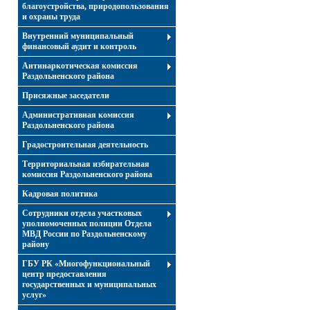
благоустройства, природопользования
и охраны труда
Внутренний муниципальный
финансовый аудит и контроль
Антинаркотическая комиссия
Раздольненского района
Присяжные заседатели
Административная комиссия
Раздольненского района
Градостроительная деятельность
Территориальная избирательная
комиссия Раздольненского района
Кадровая политика
Сотрудники отдела участковых
уполномоченных полиции Отдела
МВД России по Раздольненскому
району
ГБУ РК «Многофункциональный
центр предоставления
государственных и муниципальных
услуг»