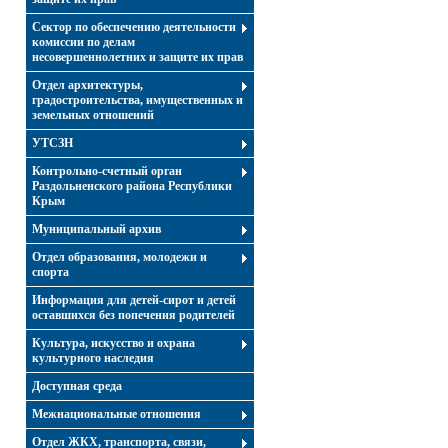
Сектор по обеспечению деятельности
комиссии по делам
несовершеннолетних и защите их прав
Отдел архитектуры,
градостроительства, имущественных и
земельных отношений
УТСЗН
Контрольно-счетный орган
Раздольненского района Республики
Крым
Муниципальный архив
Отдел образования, молодежи и
спорта
Информация для детей-сирот и детей
оставшихся без попечения родителей
Культура, искусство и охрана
культурного наследия
Доступная среда
Межнациональные отношения
Отдел ЖКХ, транспорта, связи,