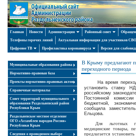
Главная
Новости
Администрация
Районный совет
Обращен
Телефоны горячих линий
Актуальная информация для участников СВО 
Цифровое ТВ
Профилактика коронавируса
Версия для слабови
В Крыму предлагают п
Муниципальные образования района
переходного периода
Нормативно-правовая база
Проекты нормативно-правовых актов
На время перехо
установить ставку 
Справочные материалы
российскому законодат
Постоянной комиссии
Совет территорий муниципального
бюджетной, экономич
образования Раздольненский район
Республики Крым
сообщила заместител
Ельцова.
Раздольненское местное отделение
ОГО «Ассамблея народов России»
Для льготных гр
Республики Крым
медицинские товары, пе
предлагается установить
Cведения о проводимом выборе