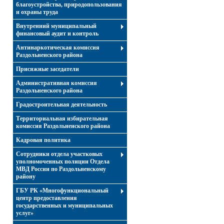
благоустройства, природопользования
и охраны труда
Внутренний муниципальный
финансовый аудит и контроль
Антинаркотическая комиссия
Раздольненского района
Присяжные заседатели
Административная комиссия
Раздольненского района
Градостроительная деятельность
Территориальная избирательная
комиссия Раздольненского района
Кадровая политика
Сотрудники отдела участковых
уполномоченных полиции Отдела
МВД России по Раздольненскому
району
ГБУ РК «Многофункциональный
центр предоставления
государственных и муниципальных
услуг»