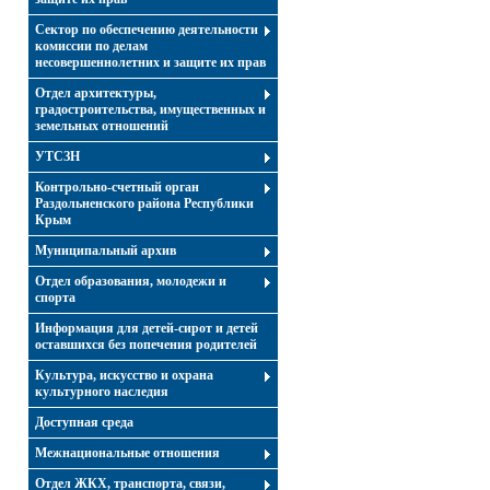
Сектор по обеспечению деятельности
комиссии по делам
несовершеннолетних и защите их прав
Отдел архитектуры,
градостроительства, имущественных и
земельных отношений
УТСЗН
Контрольно-счетный орган
Раздольненского района Республики
Крым
Муниципальный архив
Отдел образования, молодежи и
спорта
Информация для детей-сирот и детей
оставшихся без попечения родителей
Культура, искусство и охрана
культурного наследия
Доступная среда
Межнациональные отношения
Отдел ЖКХ, транспорта, связи,