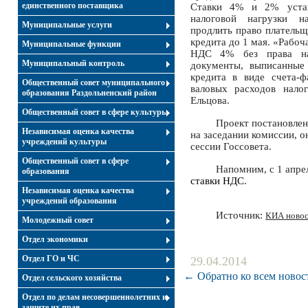
единственного поставщика
Ставки 4% и 2% устан
налоговой нагрузки н
Муниципальные услуги
продлить право плательщ
кредита до 1 мая. «Рабоч
Муниципальные функции
НДС 4% без права на
Муниципальный контроль
документы, выписанные
кредита в виде счета-ф
Общественный совет муниципального
валовых расходов нало
образования Раздольненский район
Ельцова.
Общественный совет в сфере культуры
Проект постановлен
Независимая оценка качества
на заседании комиссии, 
учреждений культуры
сессии Госсовета.
Общественный совет в сфере
Напомним, с 1 апре
образования
ставки НДС
.
Независимая оценка качества
учреждений образования
Источник
:
КИА ново
Молодежный совет
Отдел экономики
Отдел ГО и ЧС
29.04.2014
← Обратно ко всем новос
Отдел сельского хозяйства
Отдел по делам несовершеннолетних и
защите их прав