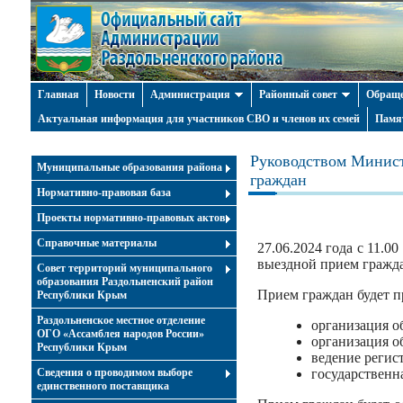
Главная
Новости
Администрация
Районный совет
Обраще
Актуальная информация для участников СВО и членов их семей
Памя
Руководством Минист
Муниципальные образования района
граждан
Нормативно-правовая база
Проекты нормативно-правовых актов
Справочные материалы
27.06.2024 года с 11.
выездной прием гражд
Совет территорий муниципального
образования Раздольненский район
Прием граждан будет п
Республики Крым
Раздольненское местное отделение
организация о
ОГО «Ассамблея народов России»
организация о
Республики Крым
ведение реги
Cведения о проводимом выборе
государственн
единственного поставщика