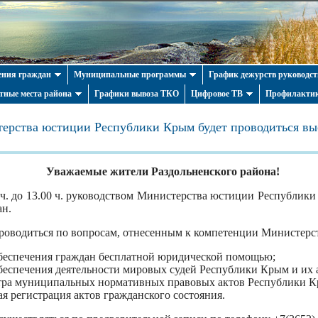
ния граждан
Муниципальные программы
График дежурств руководст
тные места района
Графики вывоза ТКО
Цифровое ТВ
Профилактик
ерства юстиции Республики Крым будет проводиться вы
Уважаемые жители Раздольненского района!
00 ч. до 13.00 ч. руководством Министерства юстиции Республик
ан.
роводиться по вопросам, отнесенным к компетенции Министерс
беспечения граждан бесплатной юридической помощью;
беспечения деятельности мировых судей Республики Крым и их 
стра муниципальных нормативных правовых актов Республики К
ая регистрация актов гражданского состояния.