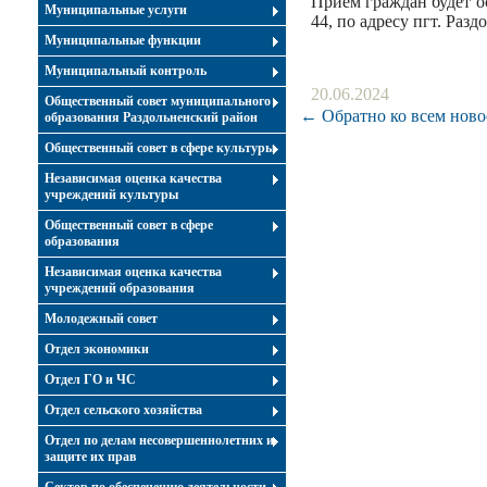
Прием граждан будет ос
Муниципальные услуги
44, по адресу пгт. Раз
Муниципальные функции
Муниципальный контроль
20.06.2024
Общественный совет муниципального
← Обратно ко всем ново
образования Раздольненский район
Общественный совет в сфере культуры
Независимая оценка качества
учреждений культуры
Общественный совет в сфере
образования
Независимая оценка качества
учреждений образования
Молодежный совет
Отдел экономики
Отдел ГО и ЧС
Отдел сельского хозяйства
Отдел по делам несовершеннолетних и
защите их прав