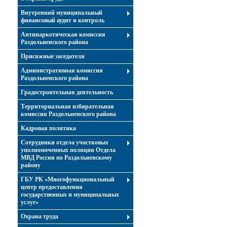
Внутренний муниципальный
финансовый аудит и контроль
Антинаркотическая комиссия
Раздольненского района
Присяжные заседатели
Административная комиссия
Раздольненского района
Градостроительная деятельность
Территориальная избирательная
комиссия Раздольненского района
Кадровая политика
Сотрудники отдела участковых
уполномоченных полиции Отдела
МВД России по Раздольненскому
району
ГБУ РК «Многофункциональный
центр предоставления
государственных и муниципальных
услуг»
Охрана труда