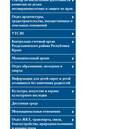
Сектор по обеспечению деятельности
комиссии по делам
несовершеннолетних и защите их прав
Отдел архитектуры,
градостроительства, имущественных и
земельных отношений
УТСЗН
Контрольно-счетный орган
Раздольненского района Республики
Крым
Муниципальный архив
Отдел образования, молодежи и
спорта
Информация для детей-сирот и детей
оставшихся без попечения родителей
Культура, искусство и охрана
культурного наследия
Доступная среда
Межнациональные отношения
Отдел ЖКХ, транспорта, связи,
благоустройства, природопользования
и охраны труда