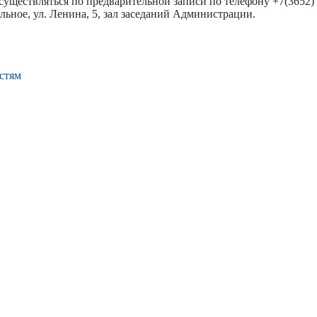
уществляться по предварительной записи по телефону +7(3652) 5
дольное, ул. Ленина, 5, зал заседаний Администрации.
стям