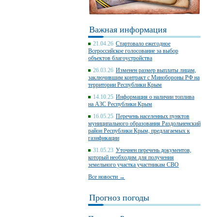
Важная информация
21.04.26
Стартовало ежегодное
Всероссийское голосование за выбор
объектов благоустройства
26.03.26
Изменен размер выплаты лицам,
заключившим контракт с Минобороны РФ на
территории Республики Крым
14.10.25
Информация о наличии топлива
на АЗС Республики Крым
16.05.25
Перечень населенных пунктов
муниципального образования Раздольненский
район Республики Крым, предлагаемых к
газификации
31.05.23
Уточнен перечень документов,
который необходим для получения
земельного участка участникам СВО
Все новости →
Прогноз погоды