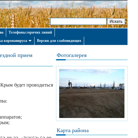
ва
Телефоны горячих линий
а коронавируса
Версия для слабовидящих
ездной прием
Фотогалерея
и Крым будет проводиться
тва:
аппаратов;
рым;
Карта района