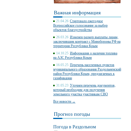
Важная информация
21.04.26
Стартовало ежегодное
Всероссийское голосование за выбор
объектов благоустройства
26.03.26
Изменен размер выплаты лицам,
заключившим контракт с Минобороны РФ на
территории Республики Крым
14.10.25
Информация о наличии топлива
на АЗС Республики Крым
16.05.25
Перечень населенных пунктов
муниципального образования Раздольненский
район Республики Крым, предлагаемых к
газификации
31.05.23
Уточнен перечень документов,
который необходим для получения
земельного участка участникам СВО
Все новости →
Прогноз погоды
Погода в Раздольном