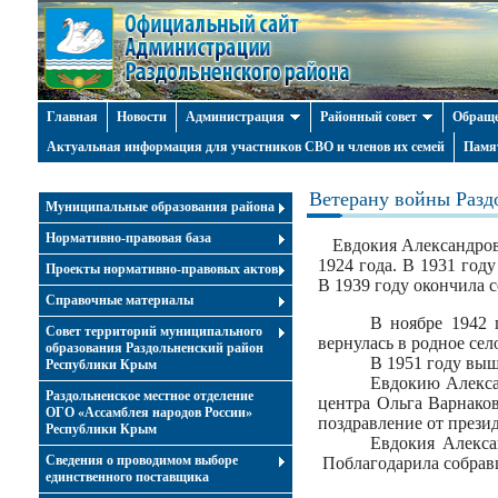
Главная
Новости
Администрация
Районный совет
Обраще
Актуальная информация для участников СВО и членов их семей
Памя
Ветерану войны Разд
Муниципальные образования района
Нормативно-правовая база
Евдокия Александров
1924 года. В 1931 год
Проекты нормативно-правовых актов
В 1939 году окончила 
Справочные материалы
В ноябре 1942 
Совет территорий муниципального
вернулась в родное сел
образования Раздольненский район
В 1951 году выш
Республики Крым
Евдокию Алекса
Раздольненское местное отделение
центра Ольга Варнако
ОГО «Ассамблея народов России»
поздравление от през
Республики Крым
Евдокия Алекса
Cведения о проводимом выборе
Поблагодарила собравш
единственного поставщика