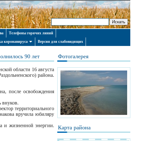
ва
Телефоны горячих линий
а коронавируса
Версия для слабовидящих
олнилось 90 лет
Фотогалерея
ской области 16 августа
Раздольненского) района.
на, после освобождения
 внуков.
ектор территориального
рнакова вручила
юбиляру
а и жизненной энергии.
Карта района