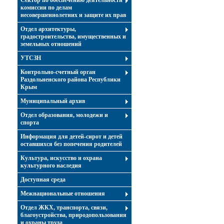
Сектор по обеспечению деятельности
комиссии по делам
несовершеннолетних и защите их прав
Отдел архитектуры,
градостроительства, имущественных и
земельных отношений
УТСЗН
Контрольно-счетный орган
Раздольненского района Республики
Крым
Муниципальный архив
Отдел образования, молодежи и
спорта
Информация для детей-сирот и детей
оставшихся без попечения родителей
Культура, искусство и охрана
культурного наследия
Доступная среда
Межнациональные отношения
Отдел ЖКХ, транспорта, связи,
благоустройства, природопользования
и охраны труда