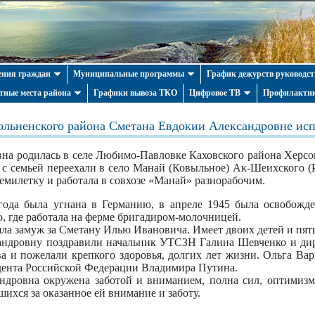
ния граждан
Муниципальные программы
График дежурств руководст
тные места района
Графики вывоза ТКО
Цифровое ТВ
Профилактик
ольненского района Сметана Евдокии Александровне исп
на р
одилась в селе Любимо-Павловке Каховского района Херсон
у с семьей переехали в село Манай (Ковыльное) Ак-Шеихского (
семилетку и работала в совхозе «Манай» разнорабочим.
года была угнана в Германию, в апреле 1945 была освобожде
о, где работала на ферме бригадиром-молочницей.
ла замуж за Сметану Илью Ивановича. Имеет двоих детей и пять
ндровну поздравили начальник УТСЗН Галина Шевченко и дир
ва и пожелали
крепкого здоровья, долгих лет жизни. Ольга Ва
идента Российской Федерации
Владимира Путина.
ндровна окружена заботой и вниманием, полна сил, оптимизм
ихся за оказанное ей внимание и заботу.