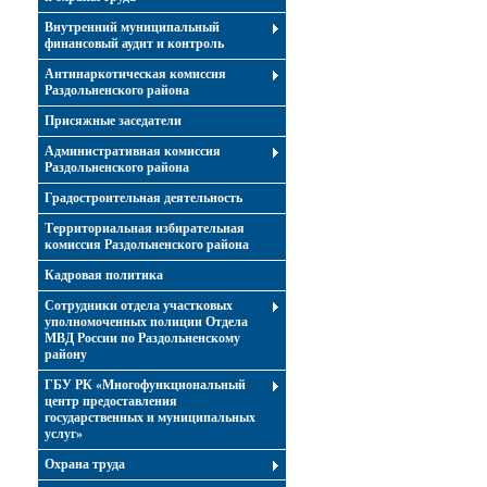
Внутренний муниципальный
финансовый аудит и контроль
Антинаркотическая комиссия
Раздольненского района
Присяжные заседатели
Административная комиссия
Раздольненского района
Градостроительная деятельность
Территориальная избирательная
комиссия Раздольненского района
Кадровая политика
Сотрудники отдела участковых
уполномоченных полиции Отдела
МВД России по Раздольненскому
району
ГБУ РК «Многофункциональный
центр предоставления
государственных и муниципальных
услуг»
Охрана труда