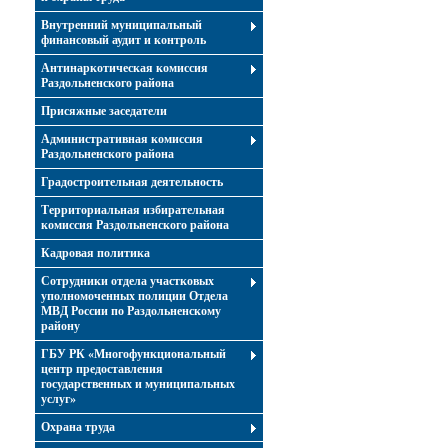
Внутренний муниципальный
финансовый аудит и контроль
Антинаркотическая комиссия
Раздольненского района
Присяжные заседатели
Административная комиссия
Раздольненского района
Градостроительная деятельность
Территориальная избирательная
комиссия Раздольненского района
Кадровая политика
Сотрудники отдела участковых
уполномоченных полиции Отдела
МВД России по Раздольненскому
району
ГБУ РК «Многофункциональный
центр предоставления
государственных и муниципальных
услуг»
Охрана труда