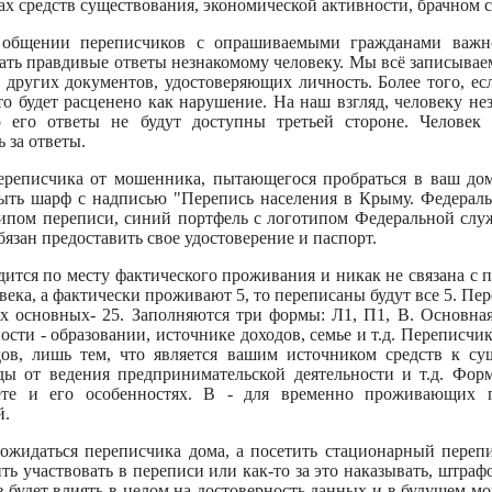
ах средств существования, экономической активности, брачном 
 общении переписчиков с опрашиваемыми гражданами важно
ать правдивые ответы незнакомому человеку. Мы всё записываем
 других документов, удостоверяющих личность. Более того, ес
то будет расценено как нарушение. На наш взгляд, человеку нез
о его ответы не будут доступны третьей стороне. Человек
ь за ответы.
ереписчика от мошенника, пытающегося пробраться в ваш до
ыть шарф с надписью "Перепись населения в Крыму. Федеральн
типом переписи, синий портфель с логотипом Федеральной слу
бязан предоставить свое удостоверение и паспорт.
ится по месту фактического проживания и никак не связана с п
века, а фактически проживают 5, то переписаны будут все 5. Пе
их основных- 25. Заполняются три формы: Л1, П1, В. Основная
сти - образовании, источнике доходов, семье и т.д. Переписчик
ов, лишь тем, что является вашим источником средств к сущ
оды от ведения предпринимательской деятельности и т.д. Фор
те и его особенностях. В - для временно проживающих г
й.
ожидаться переписчика дома, а посетить стационарный переп
ить участвовать в переписи или как-то за это наказывать, штра
з будет влиять в целом на достоверность данных и в будущем мо