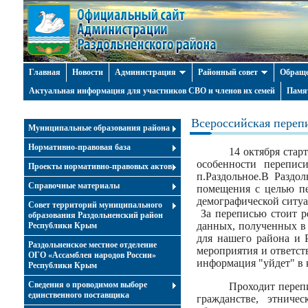
Главная
Новости
Администрация
Районный совет
Обраще
Актуальная информация для участников СВО и членов их семей
Памя
Всероссийская переп
Муниципальные образования района
Нормативно-правовая база
14 октября стар
особенности перепис
Проекты нормативно-правовых актов
п.Раздольное.В Раздо
Справочные материалы
помещения с целью пе
демографической ситуа
Совет территорий муниципального
За переписью стоит р
образования Раздольненский район
данных, полученных в 
Республики Крым
для нашего района и 
Раздольненское местное отделение
мероприятия и ответст
ОГО «Ассамблея народов России»
информация "уйдет" в 
Республики Крым
Cведения о проводимом выборе
Проходит переп
единственного поставщика
гражданстве, этниче