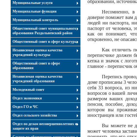
образовании, источник
Муниципальные услуги
Муниципальные функции
Несомненно, в
доверие поможет вам д
Муниципальный контроль
людей ни паспорта, ни
паспорт от человека, э
Общественный совет муниципального
образования Раздольненский район
как он понимает, чт
откровенно, не опасаяс
Общественный совет в сфере культуры
Как отличить п
Независимая оценка качества
учреждений культуры
переписчике должен б
кепка и значок с лого
Общественный совет в сфере
главное - переписчик о
образования
Перепись провод
Независимая оценка качества
учреждений образования
доме прописаны 3 чело
себя 33 вопроса, из н
Молодежный совет
вопросов о вашей лично
Отдел экономики
размером ваших доход
пенсия, пособие, дох
Отдел ГО и ЧС
котором вы проживае
иностранцев или госте
Отдел сельского хозяйства
Отдел по делам несовершеннолетних и
Вы можете не д
защите их прав
может человека застав
понимать, что его отка