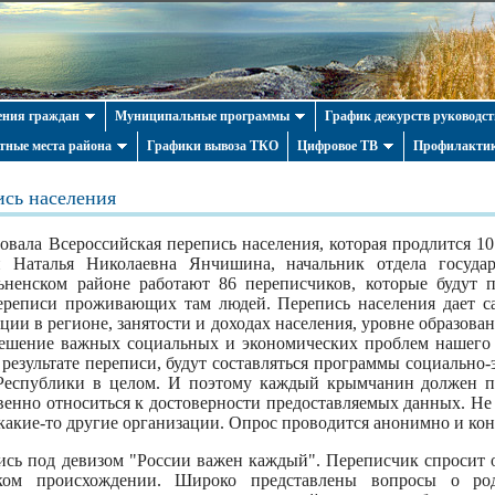
ния граждан
Муниципальные программы
График дежурств руководст
тные места района
Графики вывоза ТКО
Цифровое ТВ
Профилактик
ись населения
товала Всероссийская перепись населения, которая продлится 10
и Наталья Николаевна Янчишина, начальник отдела государ
льненском районе работают 86 переписчиков, которые будут
реписи проживающих там людей. Перепись населения дает с
ции в регионе, занятости и доходах населения, уровне образов
ешение важных социальных и экономических проблем нашего р
результате переписи, будут составляться программы социально-
Республики в целом. И поэтому каждый крымчанин должен п
венно относиться к достоверности предоставляемых данных. Не 
какие-то другие организации. Опрос проводится анонимно и ко
ись под девизом "России важен каждый". Переписчик спросит о
ском происхождении. Широко представлены вопросы о ро