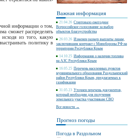
Важная информация
21.04.26
Стартовало ежегодное
очной информации о том,
Всероссийское голосование за выбор
ма сможет распределять
объектов благоустройства
 исходя из того, какую
26.03.26
Изменен размер выплаты лицам,
 выстраивать политику в
заключившим контракт с Минобороны РФ на
территории Республики Крым
14.10.25
Информация о наличии топлива
на АЗС Республики Крым
16.05.25
Перечень населенных пунктов
муниципального образования Раздольненский
район Республики Крым, предлагаемых к
газификации
31.05.23
Уточнен перечень документов,
который необходим для получения
земельного участка участникам СВО
Все новости →
Прогноз погоды
Погода в Раздольном