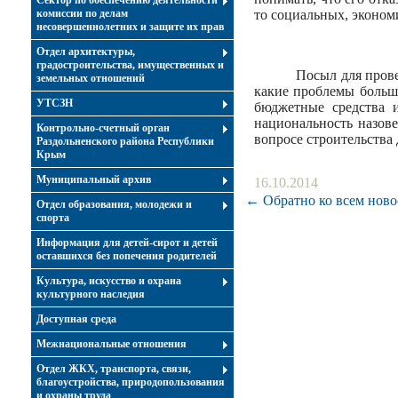
Сектор по обеспечению деятельности
комиссии по делам
то социальных, эконом
несовершеннолетних и защите их прав
Отдел архитектуры,
градостроительства, имущественных и
Посыл для прове
земельных отношений
какие проблемы больш
УТСЗН
бюджетные средства и
национальность назов
Контрольно-счетный орган
вопросе строительства 
Раздольненского района Республики
Крым
Муниципальный архив
16.10.2014
← Обратно ко всем ново
Отдел образования, молодежи и
спорта
Информация для детей-сирот и детей
оставшихся без попечения родителей
Культура, искусство и охрана
культурного наследия
Доступная среда
Межнациональные отношения
Отдел ЖКХ, транспорта, связи,
благоустройства, природопользования
и охраны труда