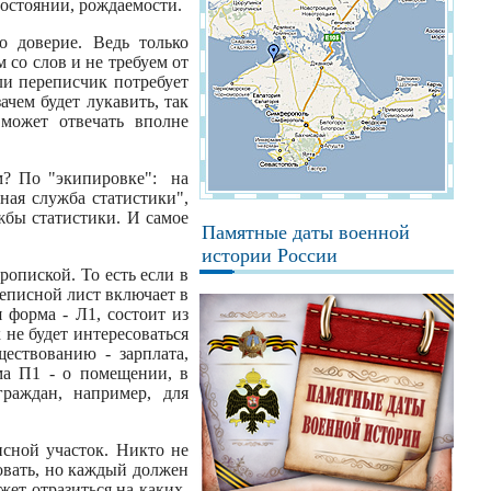
состоянии, рождаемости.
 доверие. Ведь только
 со слов и не требуем от
ли переписчик потребует
ачем будет лукавить, так
 может отвечать вполне
м? По "экипировке": на
ая служба статистики",
жбы статистики. И самое
Памятные даты военной
истории России
ропиской. То есть если в
реписной лист включает в
 форма - Л1, состоит из
 не будет интересоваться
ествованию - зарплата,
ма П1 - о помещении, в
раждан, например, для
исной участок. Никто не
фовать, но каждый должен
жет отразиться на каких-