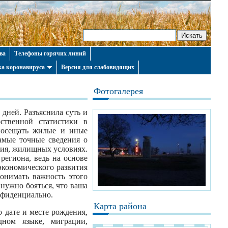
ва
Телефоны горячих линий
а коронавируса
Версия для слабовидящих
Фотогалерея
 дней. Разъяснила суть и
ственной статистики в
 посещать жилые и иные
амые точные сведения о
ания, жилищных условиях.
егиона, ведь на основе
экономического развития
онимать важность этого
нужно бояться, что ваша
нфиденциально.
Карта района
 дате и месте рождения,
дном языке, миграции,