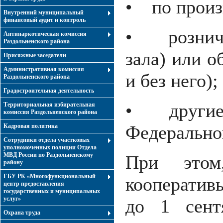
• по произ
Внутренний муниципальный
финансовый аудит и контроль
• рознично
Антинаркотическая комиссия
Раздольненского района
зала) или о
Присяжные заседатели
Административная комиссия
и без него);
Раздольненского района
Градостроительная деятельность
• другие к
Территориальная избирательная
комиссия Раздольненского района
Федеральног
Кадровая политика
Сотрудники отдела участковых
уполномоченных полиции Отдела
МВД России по Раздольненскому
При этом,
району
ГБУ РК «Многофункциональный
кооператив
центр предоставления
государственных и муниципальных
услуг»
до 1 сент
Охрана труда