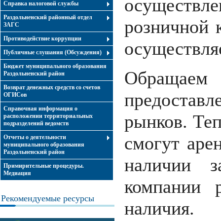
осуществл
Справка налоговой службы
Раздольненский районный отдел
розничной 
ЗАГС
Противодействие коррупции
осуществляе
Публичные слушания (Обсуждения)
Бюджет муниципального образования
Обращаем 
Раздольненский район
Возврат денежных средств со счетов
предоставл
ОГИСов
Справочная информация о
рынков. Теп
расположении территориальных
подразделений ведомств
смогут аре
Отчеты о деятельности
муниципального образования
Раздольненский район
наличии з
Примирительные процедуры.
Медиация
компании 
Рекомендуемые ресурсы
наличия.