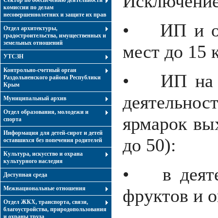
Исключение
Сектор по обеспечению деятельности
комиссии по делам
несовершеннолетних и защите их прав
• ИП и ор
Отдел архитектуры,
градостроительства, имущественных и
земельных отношений
мест до 15 
УТСЗН
Контрольно-счетный орган
• ИП на П
Раздольненского района Республики
Крым
деятельно
Муниципальный архив
Отдел образования, молодежи и
ярмарок вы
спорта
Информация для детей-сирот и детей
до 50):
оставшихся без попечения родителей
Культура, искусство и охрана
культурного наследия
• в деятел
Доступная среда
Межнациональные отношения
фруктов и 
Отдел ЖКХ, транспорта, связи,
благоустройства, природопользования
и охраны труда