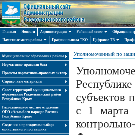
Главная
Новости
Администрация
Районный совет
Обращения г
Памятные места района
Графики вывоза ТКО
Цифровое ТВ
Профи
Уполномоченный по защи
Муниципальные образования района
Нормативно-правовая база
Уполномоче
Проекты нормативно-правовых актов
Республик
Справочные материалы
Совет территорий муниципального
субъектов п
образования Раздольненский район
Республики Крым
с 1 марта 
Раздольненское местное отделение
ОГО «Ассамблея народов России»
Республики Крым
контрольно
Cведения о проводимом выборе
единственного поставщика