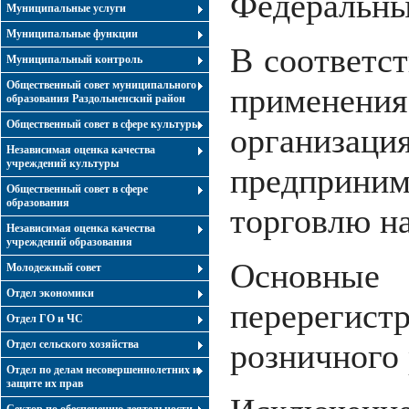
Федеральны
Муниципальные услуги
Муниципальные функции
В соответст
Муниципальный контроль
Общественный совет муниципального
примене
образования Раздольненский район
Общественный совет в сфере культуры
организ
Независимая оценка качества
учреждений культуры
предприним
Общественный совет в сфере
образования
торговлю на
Независимая оценка качества
учреждений образования
Основные 
Молодежный совет
Отдел экономики
перерегист
Отдел ГО и ЧС
розничного 
Отдел сельского хозяйства
Отдел по делам несовершеннолетних и
защите их прав