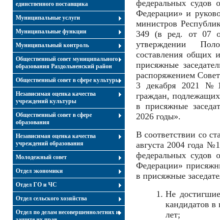
федеральных судов 
единственного поставщика
Федерации» и руково
Муниципальные услуги
министров Республи
Муниципальные функции
349 (в ред. от 07 
утверждении Пол
Муниципальный контроль
составления общих и
Общественный совет муниципального
присяжные заседате
образования Раздольненский район
распоряжением Совет
Общественный совет в сфере культуры
3 декабря 2021 №1
Независимая оценка качества
граждан, подлежащих
учреждений культуры
в присяжные заседа
Общественный совет в сфере
2026 годы».
образования
В соответствии со ст
Независимая оценка качества
учреждений образования
августа 2004 года №
федеральных судов 
Молодежный совет
Федерации» присяжн
Отдел экономики
в присяжные заседате
Отдел ГО и ЧС
Не достигшие
Отдел сельского хозяйства
кандидатов в 
Отдел по делам несовершеннолетних и
лет;
защите их прав