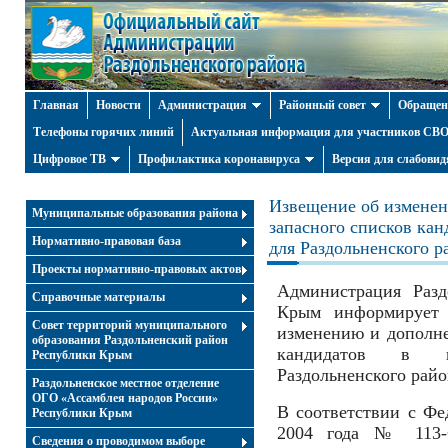
Главная
Новости
Администрация
Районный совет
Обращен
Телефоны горячих линий
Актуальная информация для участников СВО 
Цифровое ТВ
Профилактика коронавируса
Версия для слабови
Извещение об изменен
Муниципальные образования района
запасного списков кан
Нормативно-правовая база
для Раздольненского р
Проекты нормативно-правовых актов
Администрация Разд
Справочные материалы
Крым информирует 
Совет территорий муниципального
изменению и дополне
образования Раздольненский район
кандидатов в п
Республики Крым
Раздольненского райо
Раздольненское местное отделение
ОГО «Ассамблея народов России»
В соответствии с Фе
Республики Крым
2004 года № 113-
Cведения о проводимом выборе