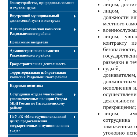
благоустройства, природопользования
лицом, достиг
и охраны труда
лицом, за
Внутренний муниципальный
должности ил
финансовый аудит и контроль
местного само
Антинаркотическая комиссия
военнослужа
Раздольненского района
лицом, уво
контракту и
Присяжные заседатели
безопасно
Административная комиссия
государствен
Раздольненского района
разведки в те
Градостроительная деятельность
судьей, п
Территориальная избирательная
дознавател
комиссия Раздольненского района
должностным 
Кадровая политика
исполнения и
осуществ
Сотрудники отдела участковых
уполномоченных полиции Отдела
деятельност
МВД России по Раздольненскому
прекращения;
району
лицом, им
ГБУ РК «Многофункциональный
сотрудника
центр предоставления
таможенных о
государственных и муниципальных
услуг»
уголовно исп