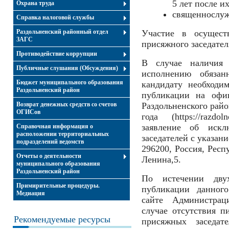
5 лет после и
Охрана труда
священнослуж
Справка налоговой службы
Раздольненский районный отдел
Участие в осуществ
ЗАГС
присяжного заседател
Противодействие коррупции
В случае наличия о
Публичные слушания (Обсуждения)
исполнению обязанн
Бюджет муниципального образования
кандидату необходи
Раздольненский район
публикации на офи
Возврат денежных средств со счетов
Раздольненского райо
ОГИСов
года (https://razdo
заявление об иск
Справочная информация о
расположении территориальных
заседателей с указан
подразделений ведомств
296200, Россия, Респ
Отчеты о деятельности
Ленина,5.
муниципального образования
Раздольненский район
По истечении дву
Примирительные процедуры.
публикации данног
Медиация
сайте Администрац
случае отсутствия п
Рекомендуемые ресурсы
присяжных заседате