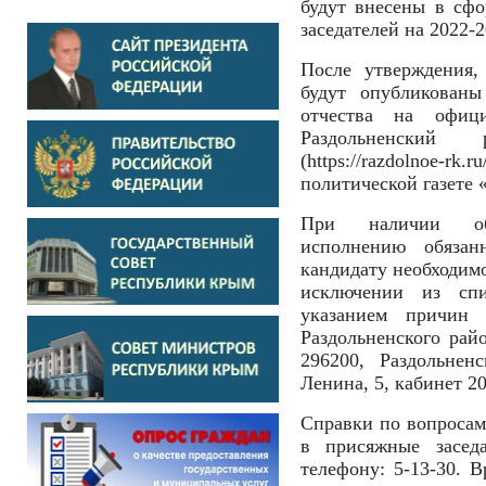
будут внесены в сф
заседателей на 2022-2
После утверждения,
будут опубликованы
отчества на офиц
Раздольненский
(https://razdolno
политической газете 
При наличии обст
исполнению обязанн
кандидату необходимо
исключении из спи
указанием причин
Раздольненского рай
296200, Раздольнен
Ленина, 5, кабинет 20
Справки по вопросам
в присяжные засед
телефону: 5-13-30. 