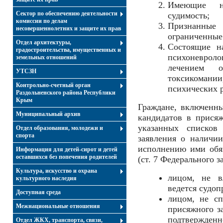
Имеющие н
Сектор по обеспечению деятельности
судимость;
комиссии по делам
Признанные
несовершеннолетних и защите их прав
ограниченные 
Отдел архитектуры,
Состоящие н
градостроительства, имущественных и
психоневроло
земельных отношений
лечением о
УТСЗН
токсикоман
Контрольно-счетный орган
психических р
Раздольненского района Республики
Крым
Граждане, включенн
Муниципальный архив
кандидатов в присяж
указанных списков
Отдел образования, молодежи и
спорта
заявления о наличии
исполнению ими обяз
Информация для детей-сирот и детей
оставшихся без попечения родителей
(ст. 7 Федерального з
Культура, искусство и охрана
лицом, не в
культурного наследия
ведется судоп
Доступная среда
лицом, не сп
Межнациональные отношения
присяжного за
подтвержденн
Отдел ЖКХ, транспорта, связи,