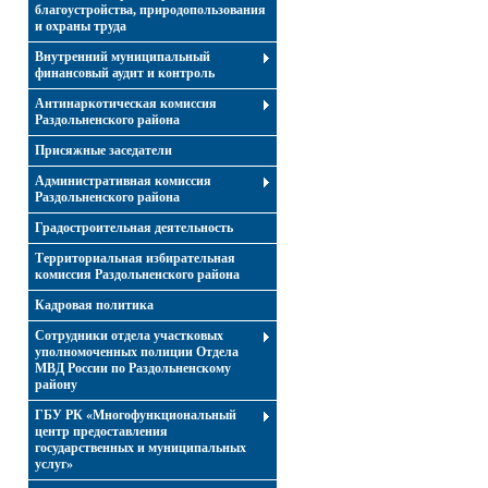
благоустройства, природопользования
и охраны труда
Внутренний муниципальный
финансовый аудит и контроль
Антинаркотическая комиссия
Раздольненского района
Присяжные заседатели
Административная комиссия
Раздольненского района
Градостроительная деятельность
Территориальная избирательная
комиссия Раздольненского района
Кадровая политика
Сотрудники отдела участковых
уполномоченных полиции Отдела
МВД России по Раздольненскому
району
ГБУ РК «Многофункциональный
центр предоставления
государственных и муниципальных
услуг»