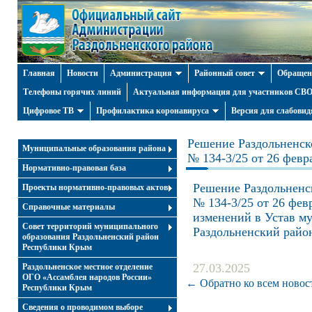
Главная
Новости
Администрация
Районный совет
Обращен
Телефоны горячих линий
Актуальная информация для участников СВО 
Цифровое ТВ
Профилактика коронавируса
Версия для слабови
Решение Раздольненско
Муниципальные образования района
№ 134-3/25 от 26 февр
Нормативно-правовая база
Решение Раздольненск
Проекты нормативно-правовых актов
№ 134-3/25 от 26 фев
Справочные материалы
изменений в Устав м
Совет территорий муниципального
Раздольненский райо
образования Раздольненский район
Республики Крым
27.03.2025
Раздольненское местное отделение
ОГО «Ассамблея народов России»
← Обратно ко всем новос
Республики Крым
Cведения о проводимом выборе