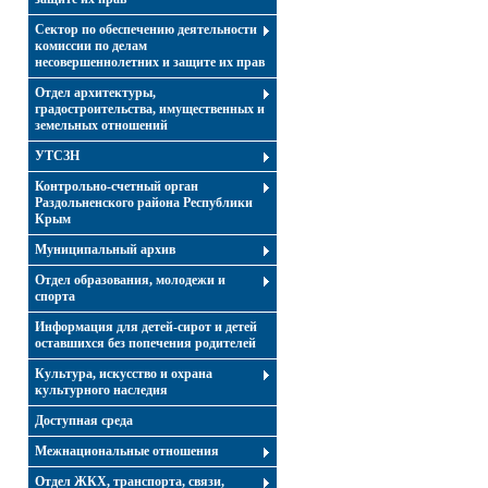
Сектор по обеспечению деятельности
комиссии по делам
несовершеннолетних и защите их прав
Отдел архитектуры,
градостроительства, имущественных и
земельных отношений
УТСЗН
Контрольно-счетный орган
Раздольненского района Республики
Крым
Муниципальный архив
Отдел образования, молодежи и
спорта
Информация для детей-сирот и детей
оставшихся без попечения родителей
Культура, искусство и охрана
культурного наследия
Доступная среда
Межнациональные отношения
Отдел ЖКХ, транспорта, связи,