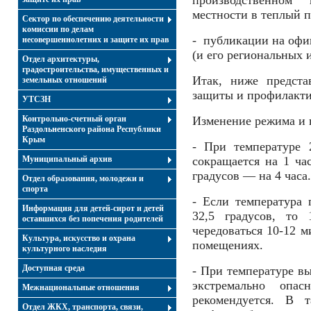
производственно
местности в теплый п
Сектор по обеспечению деятельности
комиссии по делам
- публикации на офи
несовершеннолетних и защите их прав
(и его региональных 
Отдел архитектуры,
градостроительства, имущественных и
Итак, ниже предста
земельных отношений
защиты и профилакти
УТСЗН
Контрольно-счетный орган
Изменение режима и 
Раздольненского района Республики
Крым
- При температуре 
Муниципальный архив
сокращается на 1 час
градусов — на 4 часа.
Отдел образования, молодежи и
спорта
- Если температура 
Информация для детей-сирот и детей
32,5 градусов, то 
оставшихся без попечения родителей
чередоваться 10-12 
Культура, искусство и охрана
помещениях.
культурного наследия
Доступная среда
- При температуре вы
экстремально опа
Межнациональные отношения
рекомендуется. В т
Отдел ЖКХ, транспорта, связи,