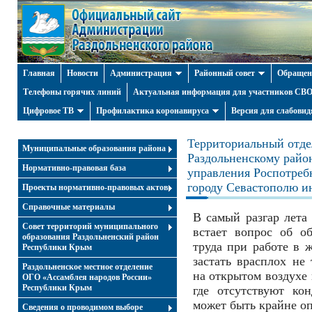
Главная
Новости
Администрация
Районный совет
Обращен
Телефоны горячих линий
Актуальная информация для участников СВО 
Цифровое ТВ
Профилактика коронавируса
Версия для слабови
Территориальный отде
Муниципальные образования района
Раздольненскому райо
Нормативно-правовая база
управления Роспотреб
городу Севастополю и
Проекты нормативно-правовых актов
Справочные материалы
В самый разгар лета
Совет территорий муниципального
встает вопрос об о
образования Раздольненский район
труда при работе в 
Республики Крым
застать врасплох не
Раздольненское местное отделение
на открытом воздухе 
ОГО «Ассамблея народов России»
Республики Крым
где отсутствуют ко
может быть крайне оп
Cведения о проводимом выборе