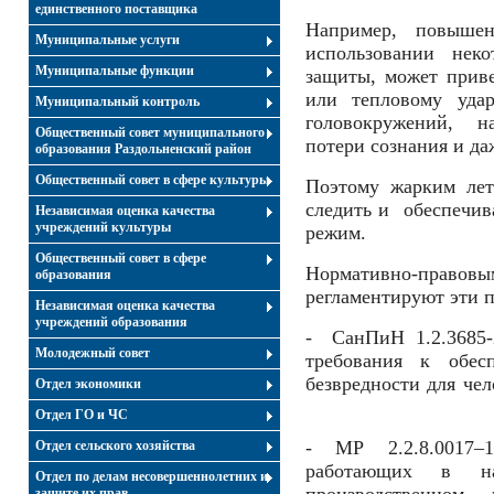
единственного поставщика
Например, повышен
Муниципальные услуги
использовании неко
Муниципальные функции
защиты, может прив
или тепловому удар
Муниципальный контроль
головокружений, н
Общественный совет муниципального
потери сознания и даж
образования Раздольненский район
Общественный совет в сфере культуры
Поэтому жарким лет
следить и обеспечи
Независимая оценка качества
учреждений культуры
режим.
Общественный совет в сфере
Нормативно-право
образования
регламентируют эти 
Независимая оценка качества
учреждений образования
- СанПиН 1.2.3685-
Молодежный совет
требования к обес
безвредности для чел
Отдел экономики
Отдел ГО и ЧС
- МР 2.2.8.0017
Отдел сельского хозяйства
работающих в на
Отдел по делам несовершеннолетних и
защите их прав