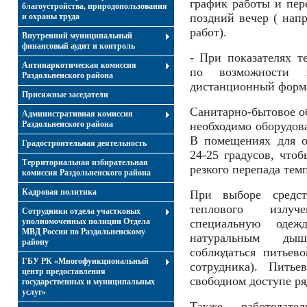
график работы и пер
благоустройства, природопользования
поздний вечер ( нап
и охраны труда
работ).
Внутренний муниципальный
финансовый аудит и контроль
- При показателях 
Антинаркотическая комиссия
по возможности 
Раздольненского района
дистанционный форма
Присяжные заседатели
Санитарно-бытовое об
Административная комиссия
Раздольненского района
необходимо оборудова
В помещениях для о
Градостроительная деятельность
24-25 градусов, чтоб
Территориальная избирательная
резкого перепада тем
комиссия Раздольненского района
Кадровая политика
При выборе средс
теплового излуч
Сотрудники отдела участковых
уполномоченных полиции Отдела
специальную одеж
МВД России по Раздольненскому
натуральным ды
району
соблюдаться питьев
ГБУ РК «Многофункциональный
сотрудника). Питье
центр предоставления
свободном доступе ря
государственных и муниципальных
услуг»
Также работодате