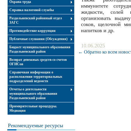
Охрана труда
иммунитете сотруд
Справка налоговой службы
жидкости, солей 
организовать выдач
Раздольненский районный отдел
ЗАГС
соков, щелочной ми
напитков и др.
Противодействие коррупции
Публичные слушания (Обсуждения)
10.06.2025
Бюджет муниципального образования
Раздольненский район
← Обратно ко всем новос
Возврат денежных средств со счетов
ОГИСов
Справочная информация о
расположении территориальных
подразделений ведомств
Отчеты о деятельности
муниципального образования
Раздольненский район
Примирительные процедуры.
Медиация
Рекомендуемые ресурсы