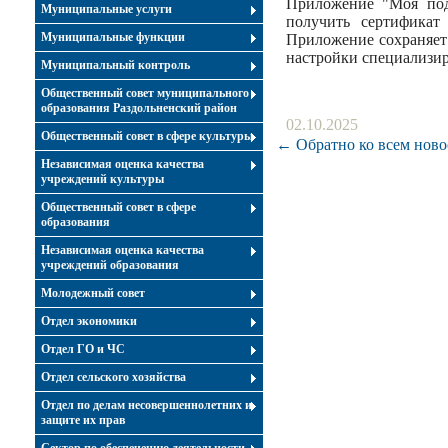
Приложение "Моя под
Муниципальные услуги
получить сертифика
Муниципальные функции
Приложение сохраняет
настройки специализир
Муниципальный контроль
Общественный совет муниципального
образования Раздольненский район
02.10.2025
Общественный совет в сфере культуры
← Обратно ко всем ново
Независимая оценка качества
учреждений культуры
Общественный совет в сфере
образования
Независимая оценка качества
учреждений образования
Молодежный совет
Отдел экономики
Отдел ГО и ЧС
Отдел сельского хозяйства
Отдел по делам несовершеннолетних и
защите их прав