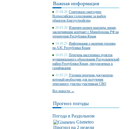
Важная информация
21.04.26
Стартовало ежегодное
Всероссийское голосование за выбор
объектов благоустройства
26.03.26
Изменен размер выплаты лицам,
заключившим контракт с Минобороны РФ на
территории Республики Крым
14.10.25
Информация о наличии топлива
на АЗС Республики Крым
16.05.25
Перечень населенных пунктов
муниципального образования Раздольненский
район Республики Крым, предлагаемых к
газификации
31.05.23
Уточнен перечень документов,
который необходим для получения
земельного участка участникам СВО
Все новости →
Прогноз погоды
Погода в Раздольном
Gismeteo
Прогноз на 2 недели