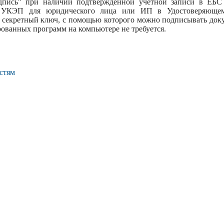
пись" при наличии подтвержденной учетной записи в ЕБС 
т УКЭП для юридического лица или ИП в Удостоверяюще
 секретный ключ, с помощью которого можно подписывать доку
ованных программ на компьютере не требуется.
стям