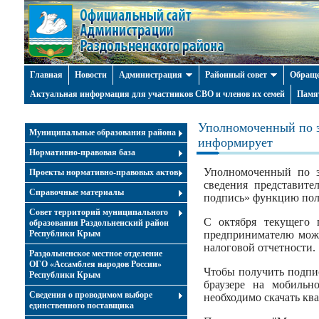
Главная
Новости
Администрация
Районный совет
Обраще
Актуальная информация для участников СВО и членов их семей
Памя
Уполномоченный по з
Муниципальные образования района
информирует
Нормативно-правовая база
Уполномоченный по з
Проекты нормативно-правовых актов
сведения представите
Справочные материалы
подпись» функцию пол
Совет территорий муниципального
С октября текущего 
образования Раздольненский район
Республики Крым
предпринимателю можн
налоговой отчетности.
Раздольненское местное отделение
ОГО «Ассамблея народов России»
Чтобы получить подпис
Республики Крым
браузере на мобильн
Cведения о проводимом выборе
необходимо скачать к
единственного поставщика