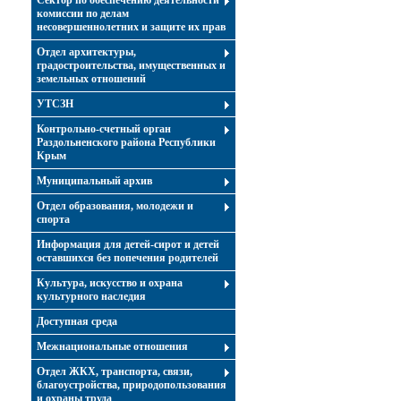
Сектор по обеспечению деятельности
комиссии по делам
несовершеннолетних и защите их прав
Отдел архитектуры,
градостроительства, имущественных и
земельных отношений
УТСЗН
Контрольно-счетный орган
Раздольненского района Республики
Крым
Муниципальный архив
Отдел образования, молодежи и
спорта
Информация для детей-сирот и детей
оставшихся без попечения родителей
Культура, искусство и охрана
культурного наследия
Доступная среда
Межнациональные отношения
Отдел ЖКХ, транспорта, связи,
благоустройства, природопользования
и охраны труда