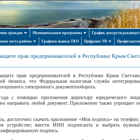
ния граждан
Муниципальные программы
График дежурств руководст
тные места района
Графики вывоза ТКО
Цифровое ТВ
Профилактик
ащите прав предпринимателей в Республике Крым Свет
ащите прав предпринимателей в Республике Крым Светлан
лей бизнеса, что Федеральная налоговая служба интегриро
ноценного электронного документооборота.
года с помощью приложения директору юридического лиц
о направить любой документ. Приложение также упрощает п
ь, достаточно: скачать приложение «Моя подпись» на телефон;
ом устройстве; ввести ИНН подписанта и выбрать нужный
валифицированную подпись.