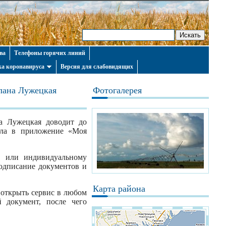
ва
Телефоны горячих линий
а коронавируса
Версия для слабовидящих
лана Лужецкая
Фотогалерея
а Лужецкая доводит до
вала в приложение «Моя
а или индивидуальному
одписание документов и
Карта района
 открыть сервис в любом
 документ, после чего