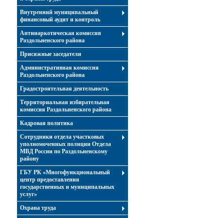
Внутренний муниципальный
финансовый аудит и контроль
Антинаркотическая комиссия
Раздольненского района
Присяжные заседатели
Административная комиссия
Раздольненского района
Градостроительная деятельность
Территориальная избирательная
комиссия Раздольненского района
Кадровая политика
Сотрудники отдела участковых
уполномоченных полиции Отдела
МВД России по Раздольненскому
району
ГБУ РК «Многофункциональный
центр предоставления
государственных и муниципальных
услуг»
Охрана труда