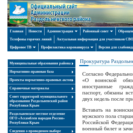
Главная
Новости
Администрация
Районный совет
Обращен
Телефоны горячих линий
Актуальная информация для участников СВО 
Цифровое ТВ
Профилактика коронавируса
Версия для слабови
Прокуратура Раздольн
Муниципальные образования района
Нормативно-правовая база
Согласно Федерально
«О воинской обяз
Проекты нормативно-правовых актов
иностранные граж
Справочные материалы
паспорт, обязаны вс
Совет территорий муниципального
двух недель после пр
образования Раздольненский район
Республики Крым
Вставать на воинск
Раздольненское местное отделение
мужского пола старше
ОГО «Ассамблея народов России»
Российской Федераци
Республики Крым
военный билет и зачи
Cведения о проводимом выборе