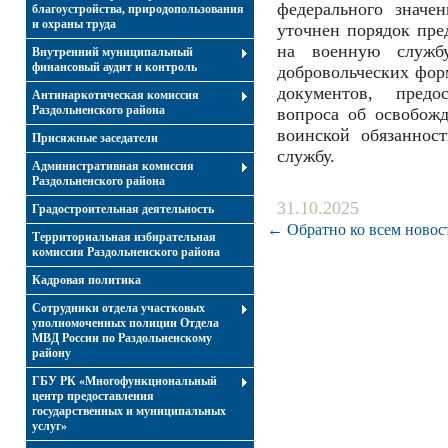
федерального значе
благоустройства, природопользования
и охраны труда
уточнен порядок пре
на военную служб
Внутренний муниципальный
финансовый аудит и контроль
добровольческих фор
документов, предо
Антинаркотическая комиссия
Раздольненского района
вопроса об освобож
воинской обязаннос
Присяжные заседатели
службу.
Административная комиссия
Раздольненского района
31.10.2025
Градостроительная деятельность
← Обратно ко всем новос
Территориальная избирательная
комиссия Раздольненского района
Кадровая политика
Сотрудники отдела участковых
уполномоченных полиции Отдела
МВД России по Раздольненскому
району
ГБУ РК «Многофункциональный
центр предоставления
государственных и муниципальных
услуг»