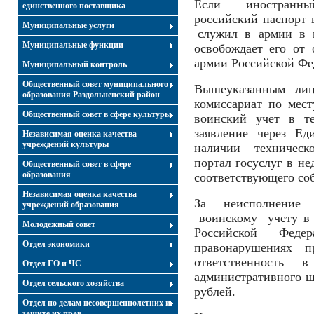
Если иностранн
единственного поставщика
российский паспорт
Муниципальные услуги
служил в армии в и
Муниципальные функции
освобождает его от 
армии Российской Фе
Муниципальный контроль
Общественный совет муниципального
Вышеуказанным ли
образования Раздольненский район
комиссариат по мест
Общественный совет в сфере культуры
воинский учет в те
заявление через Ед
Независимая оценка качества
учреждений культуры
наличии техническ
портал госуслуг в не
Общественный совет в сфере
образования
соответствующего со
Независимая оценка качества
За неисполнение 
учреждений образования
воинскому учету в с
Молодежный совет
Российской Феде
Отдел экономики
правонарушениях пр
ответственность 
Отдел ГО и ЧС
административного шт
Отдел сельского хозяйства
рублей.
Отдел по делам несовершеннолетних и
защите их прав