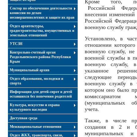
Кроме того, пос
Российской Федера
Сектор по обеспечению деятельности
комиссии по делам
внесении изменений 
несовершеннолетних и защите их прав
Российской Федерац
Отдел архитектуры,
военную службу граж
градостроительства, имущественных и
земельных отношений
Установлено, в час
УТСЗН
отношении которого
военную службу, не
Контрольно-счетный орган
Раздольненского района Республики
военной службы в п
Крым
военную службу, 
указанное решен
Муниципальный архив
следующие период
Отдел образования, молодежи и
военную службу в т
спорта
котором оно было пр
Информация для детей-сирот и детей
комиссариатом м
оставшихся без попечения родителей
(муниципальных об
Культура, искусство и охрана
учета.
культурного наследия
Доступная среда
Также, в числе про
создания в 2 и б
Межнациональные отношения
муниципальных и 
Отдел ЖКХ, транспорта, связи,