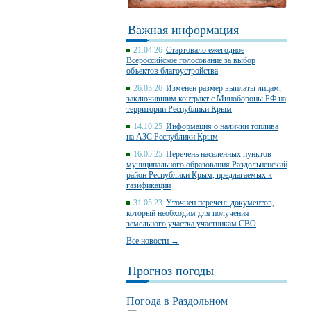
Важная информация
21.04.26
Стартовало ежегодное
Всероссийское голосование за выбор
объектов благоустройства
26.03.26
Изменен размер выплаты лицам,
заключившим контракт с Минобороны РФ на
территории Республики Крым
14.10.25
Информация о наличии топлива
на АЗС Республики Крым
16.05.25
Перечень населенных пунктов
муниципального образования Раздольненский
район Республики Крым, предлагаемых к
газификации
31.05.23
Уточнен перечень документов,
который необходим для получения
земельного участка участникам СВО
Все новости →
Прогноз погоды
Погода в Раздольном