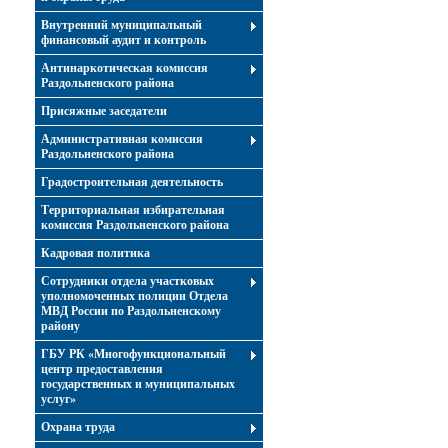
Внутренний муниципальный
финансовый аудит и контроль
Антинаркотическая комиссия
Раздольненского района
Присяжные заседатели
Административная комиссия
Раздольненского района
Градостроительная деятельность
Территориальная избирательная
комиссия Раздольненского района
Кадровая политика
Сотрудники отдела участковых
уполномоченных полиции Отдела
МВД России по Раздольненскому
району
ГБУ РК «Многофункциональный
центр предоставления
государственных и муниципальных
услуг»
Охрана труда