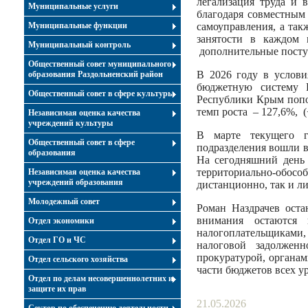
легализация труда и 
Муниципальные услуги
благодаря совместным 
Муниципальные функции
самоуправления, а та
занятости в каждом 
Муниципальный контроль
дополнительные поступ
Общественный совет муниципального
В 2026 году в услови
образования Раздольненский район
бюджетную систему 
Общественный совет в сфере культуры
Республики Крым попо
темп роста – 127,6%, 
Независимая оценка качества
учреждений культуры
В марте текущего г
Общественный совет в сфере
подразделения вошли 
образования
На сегодняшний день 
территориально-обособ
Независимая оценка качества
учреждений образования
дистанционно, так и л
Молодежный совет
Роман Наздрачев оста
внимания остаются 
Отдел экономики
налогоплательщиками,
Отдел ГО и ЧС
налоговой задолжен
прокуратурой, органа
Отдел сельского хозяйства
части бюджетов всех у
Отдел по делам несовершеннолетних и
защите их прав
21.05.2026