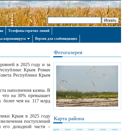
ва
Телефоны горячих линий
а коронавируса
Версия для слабовидящих
Фотогалерея
овней в 2025 году и за
 Республике Крым Роман
 Совета Республики Крым
ста наполнения казны. В
, что на 30% превышает
 более чем на 117 млрд
лики Крым в 2025 году
Карта района
увеличения поступлений
 его доходной части –