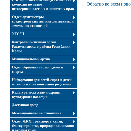
Сектор по обеспечению деятельности
← Обратно ко всем ново
комиссии по делам
несовершеннолетних и защите их прав
Отдел архитектуры,
градостроительства, имущественных и
земельных отношений
УТСЗН
Контрольно-счетный орган
Раздольненского района Республики
Крым
Муниципальный архив
Отдел образования, молодежи и
спорта
Информация для детей-сирот и детей
оставшихся без попечения родителей
Культура, искусство и охрана
культурного наследия
Доступная среда
Межнациональные отношения
Отдел ЖКХ, транспорта, связи,
благоустройства, природопользования
и охраны труда