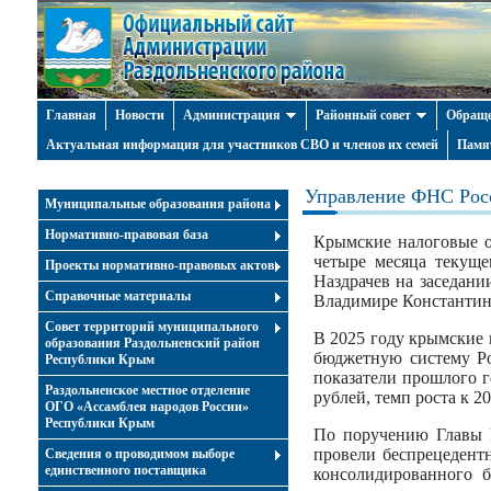
Главная
Новости
Администрация
Районный совет
Обраще
Актуальная информация для участников СВО и членов их семей
Памя
Управление ФНС Рос
Муниципальные образования района
Нормативно-правовая база
Крымские налоговые о
четыре месяца текущ
Проекты нормативно-правовых актов
Наздрачев на заседан
Справочные материалы
Владимире Константин
Совет территорий муниципального
В 2025 году крымские 
образования Раздольненский район
бюджетную систему Ро
Республики Крым
показатели прошлого 
Раздольненское местное отделение
рублей, темп роста к 2
ОГО «Ассамблея народов России»
Республики Крым
По поручению Главы 
провели беспрецедент
Cведения о проводимом выборе
единственного поставщика
консолидированного 