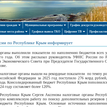
ния граждан
Муниципальные программы
График дежурств руководст
тные места района
Графики вывоза ТКО
Цифровое ТВ
Профилактик
сии по Республике Крым информирует
рганы выполнили показатели по наполнению бюджетов всех ур
его года. Об этом рассказал руководитель УФНС России по
ии Экономического Совета при Председателе Государственного
ове.
налоговые органы вышли на рекордные показатели по темпу ро
ссийской Федерации за 2025 год поступило 276 млрд рублей
года. Консолидированный бюджет Республики Крым пополнился
024 году составляет более 120%.
Республики Крым Сергея Аксенова налоговые органы Респуб
ную комплексную работу по поиску дополнительных резервов 
бюджета Республики Крым. Основные источники наполнения