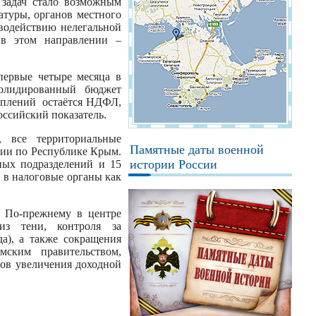
 задач стало возможным
атуры, органов местного
водействию нелегальной
 в этом направлении –
первые четыре месяца в
солидированный бюджет
уплений остаётся НДФЛ,
оссийский показатель.
 все территориальные
Памятные даты военной
сии по Республике Крым.
истории России
ных подразделений и 15
 в налоговые органы как
. По-прежнему в центре
из тени, контроля за
а), а также сокращения
мским правительством,
ов увеличения доходной