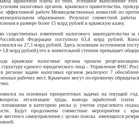
вывод заработной платы из тени. Успешное выполнение этих
усилиям налоговых органов, крымского правительства, прокур
кже эффективной работе Межведомственных комиссий по проти
муниципальном образовании. Результат совместной работы
ления в размере более 15 млрд рублей в крымскую казну.
ях существенных изменений налогового законодательства за 
Российской Федерации поступило 63,4 млрд рублей. Кон
лнился на 27,3 млрд рублей. Здесь основным источником пост
(+3,8 млрд рублей),что в значительной степени превышает общер
ода крымские налоговые органы прошли реорганизацию,
в структуру единого юридического лица – Управления ФНС Рос
в регионе задачи налоговых органов реализуют 7 обособлен
ленных рабочих мест. Крымчане могут по-прежнему обращаться
ично.
новился на основных приоритетных задачах на текущий год
вопросы легализации труда, вывода заработной платы 
 попавшими в категорию риска (с учетом отраслевого подход
ности. Будут продолжены совместные мероприятия с кры
ми местного самоуправления с целью поиска имеющихся резерв
ровней.