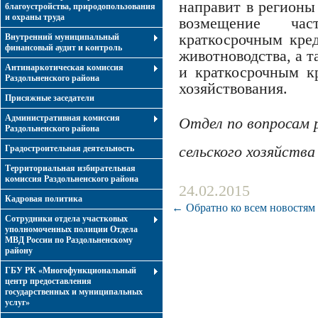
направит в регионы
благоустройства, природопользования
и охраны труда
возмещение ча
краткосрочным кред
Внутренний муниципальный
финансовый аудит и контроль
животноводства, а 
Антинаркотическая комиссия
и краткосрочным к
Раздольненского района
хозяйствования.
Присяжные заседатели
Административная комиссия
Отдел по вопросам 
Раздольненского района
Градостроительная деятельность
сельского хозяйства
Территориальная избирательная
комиссия Раздольненского района
24.02.2015
Кадровая политика
← Обратно ко всем новостям
Сотрудники отдела участковых
уполномоченных полиции Отдела
МВД России по Раздольненскому
району
ГБУ РК «Многофункциональный
центр предоставления
государственных и муниципальных
услуг»