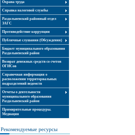
Охрана труда
Справка налоговой службы
Раздольненский районный отдел
ЗАГС
Противодействие коррупции
Публичные слушания (Обсуждения)
Бюджет муниципального образования
Раздольненский район
Возврат денежных средств со счетов
ОГИСов
Справочная информация о
расположении территориальных
подразделений ведомств
Отчеты о деятельности
муниципального образования
Раздольненский район
Примирительные процедуры.
Медиация
Рекомендуемые ресурсы