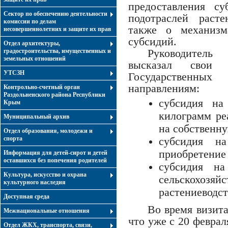
предоставления с
Сектор по обеспечению деятельности
подотраслей расте
комиссии по делам
также о механизм
несовершеннолетних и защите их прав
субсидий.
Отдел архитектуры,
градостроительства, имущественных и
Руководитель
земельных отношений
высказал свои
УТСЗН
Государственны
направлениям:
Контрольно-счетный орган
Раздольненского района Республики
субсидия на
Крым
килограмм ре
Муниципальный архив
на собственну
Отдел образования, молодежи и
спорта
субсидия н
приобретение
Информация для детей-сирот и детей
оставшихся без попечения родителей
субсидия на
Культура, искусство и охрана
сельскохозяй
культурного наследия
растениеводст
Доступная среда
Во время визит
Межнациональные отношения
что уже с 20 февра
Отдел ЖКХ, транспорта, связи,