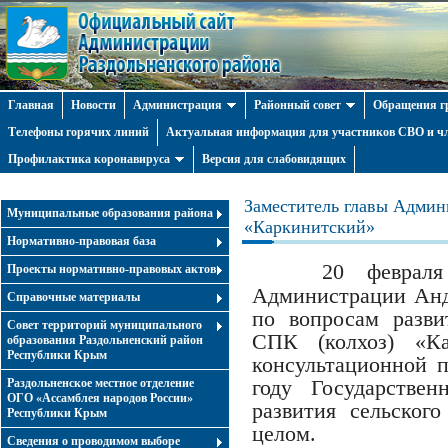
Главная
Новости
Администрация
Районный совет
Обращения г
Телефоны горячих линий
Актуальная информация для участников СВО и чл
Профилактика коронавируса
Версия для слабовидящих
Заместитель главы Админ
Муниципальные образования района
«Каркинитский»
Нормативно-правовая база
20 февраля
Проекты нормативно-правовых актов
Администрации Анд
Справочные материалы
по вопросам разви
Совет территорий муниципального
СПК (колхоз) «Ка
образования Раздольненский район
Республики Крым
консультационной 
Раздольненское местное отделение
году Государстве
ОГО «Ассамблея народов России»
развития сельског
Республики Крым
целом.
Cведения о проводимом выборе