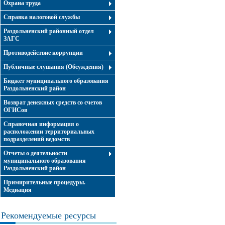
Охрана труда
Справка налоговой службы
Раздольненский районный отдел
ЗАГС
Противодействие коррупции
Публичные слушания (Обсуждения)
Бюджет муниципального образования
Раздольненский район
Возврат денежных средств со счетов
ОГИСов
Справочная информация о
расположении территориальных
подразделений ведомств
Отчеты о деятельности
муниципального образования
Раздольненский район
Примирительные процедуры.
Медиация
Рекомендуемые ресурсы