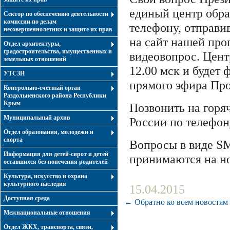
единый центр обр
Сектор по обеспечению деятельности
комиссии по делам
телефону, отправ
несовершеннолетних и защите их прав
на сайт нашей про
Отдел архитектуры,
градостроительства, имущественных и
видеовопрос. Центр
земельных отношений
12.00 мск и будет
УТСЗН
прямого эфира Пр
Контрольно-счетный орган
Раздольненского района Республики
Крым
Позвонить на гор
Муниципальный архив
России по телефон
Отдел образования, молодежи и
спорта
Вопросы в виде S
Информация для детей-сирот и детей
принимаются на но
оставшихся без попечения родителей
Культура, искусство и охрана
культурного наследия
15.04.2015
Доступная среда
← Обратно ко всем новостям
Межнациональные отношения
Отдел ЖКХ, транспорта, связи,