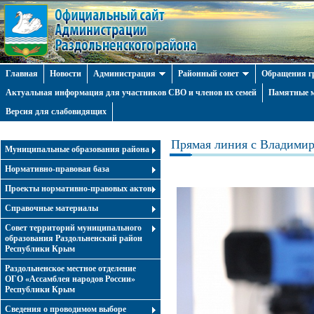
Главная
Новости
Администрация
Районный совет
Обращения г
Актуальная информация для участников СВО и членов их семей
Памятные м
Версия для слабовидящих
Прямая линия с Владими
Муниципальные образования района
Нормативно-правовая база
Проекты нормативно-правовых актов
Справочные материалы
Совет территорий муниципального
образования Раздольненский район
Республики Крым
Раздольненское местное отделение
ОГО «Ассамблея народов России»
Республики Крым
Cведения о проводимом выборе