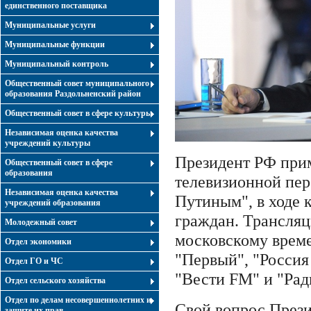
единственного поставщика
Муниципальные услуги
Муниципальные функции
Муниципальный контроль
Общественный совет муниципального
образования Раздольненский район
Общественный совет в сфере культуры
Независимая оценка качества
учреждений культуры
Президент РФ прим
Общественный совет в сфере
образования
телевизионной пе
Независимая оценка качества
Путиным", в ходе 
учреждений образования
граждан. Трансляц
Молодежный совет
московскому време
Отдел экономики
"Первый", "Россия 
Отдел ГО и ЧС
"Вести FM" и "Рад
Отдел сельского хозяйства
Отдел по делам несовершеннолетних и
Свой вопрос Прези
защите их прав