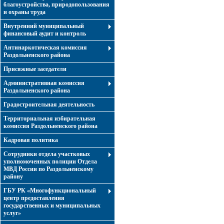
благоустройства, природопользования
и охраны труда
Внутренний муниципальный
финансовый аудит и контроль
Антинаркотическая комиссия
Раздольненского района
Присяжные заседатели
Административная комиссия
Раздольненского района
Градостроительная деятельность
Территориальная избирательная
комиссия Раздольненского района
Кадровая политика
Сотрудники отдела участковых
уполномоченных полиции Отдела
МВД России по Раздольненскому
району
ГБУ РК «Многофункциональный
центр предоставления
государственных и муниципальных
услуг»