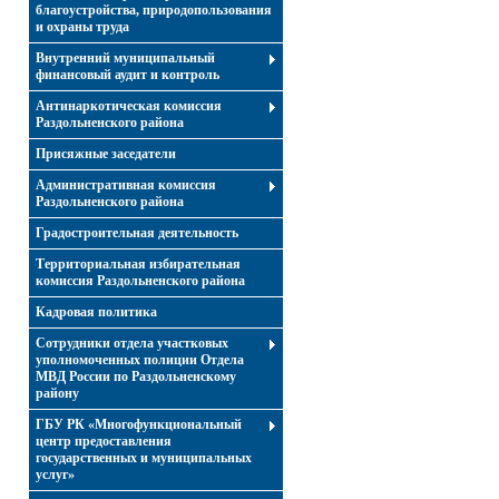
благоустройства, природопользования
и охраны труда
Внутренний муниципальный
финансовый аудит и контроль
Антинаркотическая комиссия
Раздольненского района
Присяжные заседатели
Административная комиссия
Раздольненского района
Градостроительная деятельность
Территориальная избирательная
комиссия Раздольненского района
Кадровая политика
Сотрудники отдела участковых
уполномоченных полиции Отдела
МВД России по Раздольненскому
району
ГБУ РК «Многофункциональный
центр предоставления
государственных и муниципальных
услуг»