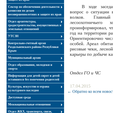
В ходе засед
Сектор по обеспечению деятельности
комиссии по делам
вопрос о ситуации 
несовершеннолетних и защите их прав
волков. Главный
Отдел архитектуры,
лесоохотничьего 
градостроительства, имущественных и
проинформировал, чт
земельных отношений
год на территории ра
УТСЗН
Ориентировочно числ
особей. Ареал обита
Контрольно-счетный орган
Раздольненского района Республики
рисовые чеки, лесной
Крым
карьеры по добыче к
Муниципальный архив
Отдел образования, молодежи и
спорта
Отдел ГО и ЧС
Информация для детей-сирот и детей
оставшихся без попечения родителей
17.04.2015
Культура, искусство и охрана
культурного наследия
← Обратно ко всем новос
Доступная среда
Межнациональные отношения
Отдел ЖКХ, транспорта, связи,