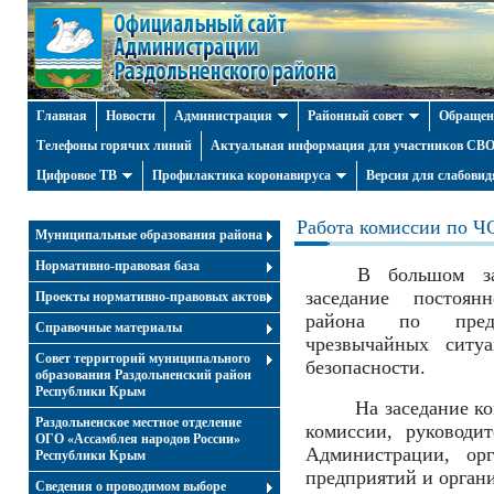
Главная
Новости
Администрация
Районный совет
Обращен
Телефоны горячих линий
Актуальная информация для участников СВО 
Цифровое ТВ
Профилактика коронавируса
Версия для слабови
Работа комиссии по Ч
Муниципальные образования района
Нормативно-правовая база
В большом за
заседание постоян
Проекты нормативно-правовых актов
района по пред
Справочные материалы
чрезвычайных ситу
Совет территорий муниципального
безопасности.
образования Раздольненский район
Республики Крым
На заседание коми
Раздольненское местное отделение
комиссии, руководи
ОГО «Ассамблея народов России»
Администрации, орг
Республики Крым
предприятий и орган
Cведения о проводимом выборе