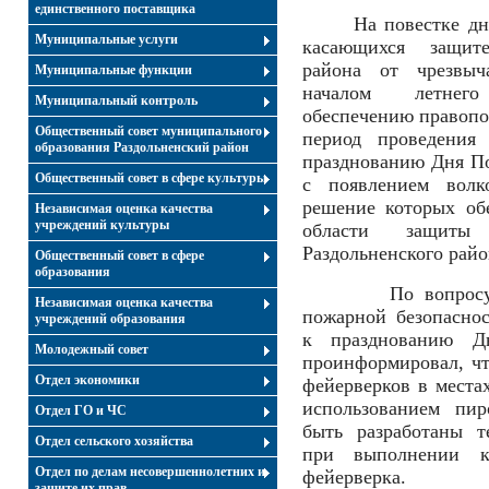
единственного поставщика
На повестке дн
Муниципальные услуги
касающихся защите
района от чрезвыч
Муниципальные функции
началом летнего
Муниципальный контроль
обеспечению правопо
Общественный совет муниципального
период проведения
образования Раздольненский район
празднованию Дня По
Общественный совет в сфере культуры
с появлением волк
решение которых об
Независимая оценка качества
учреждений культуры
области защиты
Раздольненского райо
Общественный совет в сфере
образования
По вопросу пове
Независимая оценка качества
пожарной безопасно
учреждений образования
к празднованию Д
Молодежный совет
проинформировал, ч
Отдел экономики
фейерверков в места
использованием пир
Отдел ГО и ЧС
быть разработаны т
Отдел сельского хозяйства
при выполнении к
Отдел по делам несовершеннолетних и
фейерверка.
защите их прав