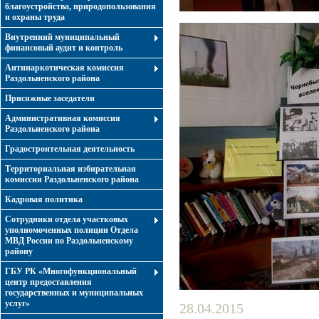
благоустройства, природопользования
и охраны труда
Внутренний муниципальный
финансовый аудит и контроль
Антинаркотическая комиссия
Раздольненского района
Присяжные заседатели
Административная комиссия
Раздольненского района
Градостроительная деятельность
Территориальная избирательная
комиссия Раздольненского района
Кадровая политика
Сотрудники отдела участковых
уполномоченных полиции Отдела
МВД России по Раздольненскому
району
ГБУ РК «Многофункциональный
центр предоставления
государственных и муниципальных
услуг»
28.04.2015