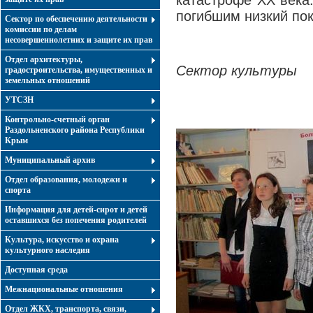
катастрофе ХХ века
погибшим низкий пок
Сектор по обеспечению деятельности
комиссии по делам
несовершеннолетних и защите их прав
Отдел архитектуры,
Сектор культуры
градостроительства, имущественных и
земельных отношений
УТСЗН
Контрольно-счетный орган
Раздольненского района Республики
Крым
Муниципальный архив
Отдел образования, молодежи и
спорта
Информация для детей-сирот и детей
оставшихся без попечения родителей
Культура, искусство и охрана
культурного наследия
Доступная среда
Межнациональные отношения
Отдел ЖКХ, транспорта, связи,