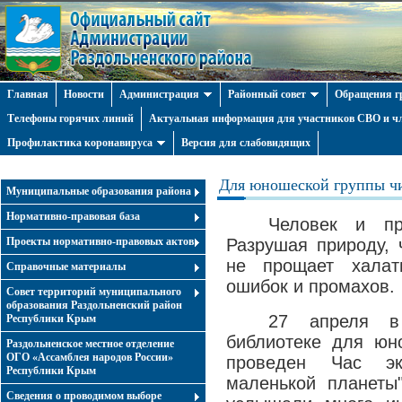
Главная
Новости
Администрация
Районный совет
Обращения г
Телефоны горячих линий
Актуальная информация для участников СВО и чл
Профилактика коронавируса
Версия для слабовидящих
Для юношеской группы чи
Муниципальные образования района
Нормативно-правовая база
Человек и пр
Проекты нормативно-правовых актов
Разрушая природу, 
не прощает халат
Справочные материалы
ошибок и промахов.
Совет территорий муниципального
образования Раздольненский район
27 апреля в 
Республики Крым
библиотеке для юн
Раздольненское местное отделение
ОГО «Ассамблея народов России»
проведен Час эк
Республики Крым
маленькой планеты
Cведения о проводимом выборе