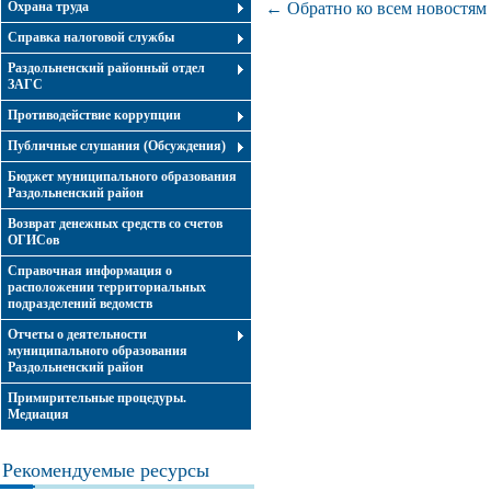
Охрана труда
← Обратно ко всем новостям
Справка налоговой службы
Раздольненский районный отдел
ЗАГС
Противодействие коррупции
Публичные слушания (Обсуждения)
Бюджет муниципального образования
Раздольненский район
Возврат денежных средств со счетов
ОГИСов
Справочная информация о
расположении территориальных
подразделений ведомств
Отчеты о деятельности
муниципального образования
Раздольненский район
Примирительные процедуры.
Медиация
Рекомендуемые ресурсы