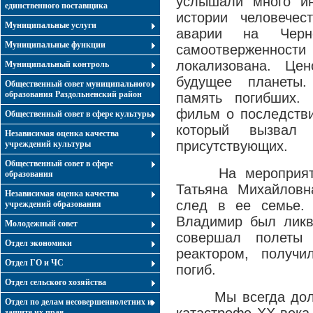
услышали много ин
единственного поставщика
истории человечес
Муниципальные услуги
аварии на Черн
Муниципальные функции
самоотверженност
локализована. Це
Муниципальный контроль
будущее планеты.
Общественный совет муниципального
образования Раздольненский район
память погибших.
фильм о последстви
Общественный совет в сфере культуры
который вызвал 
Независимая оценка качества
присутствующих.
учреждений культуры
Общественный совет в сфере
На мероприят
образования
Татьяна Михайловн
Независимая оценка качества
след в ее семье. 
учреждений образования
Владимир был ликв
Молодежный совет
совершал полеты
Отдел экономики
реактором, получ
Отдел ГО и ЧС
погиб.
Отдел сельского хозяйства
Мы всегда дол
Отдел по делам несовершеннолетних и
защите их прав