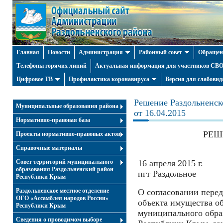
Главная
Новости
Администрация
Районный совет
Обращен
Телефоны горячих линий
Актуальная информация для участников СВО 
Цифровое ТВ
Профилактика коронавируса
Версия для слабови
Решение Раздольненско
Муниципальные образования района
от 16.04.2015
Нормативно-правовая база
РЕШЕ
Проекты нормативно-правовых актов
Справочные материалы
Совет территорий муниципального
16 апреля 2015 г.
образования Раздольненский район
пгт Раздольное
Республики Крым
Раздольненское местное отделение
О согласовании перед
ОГО «Ассамблея народов России»
объекта имущества о
Республики Крым
муниципального обра
Cведения о проводимом выборе