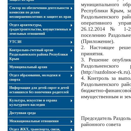
муниципального обр
Сектор по обеспечению деятельности
Республики Крым, з
комиссии по делам
Раздольненского ра
несовершеннолетних и защите их прав
оперативного упра
Отдел архитектуры,
26.12.2014 № 1-2
градостроительства, имущественных и
земельных отношений
поселению Раздольн
(Приложение).
УТСЗН
2. Настоящее реш
Контрольно-счетный орган
принятия.
Раздольненского района Республики
Крым
3. Решение опублик
Раздольненског
Муниципальный архив
(http://razdolnoe-rk.ru)
Отдел образования, молодежи и
4. Контроль за вып
спорта
Раздольненского рай
Информация для детей-сирот и детей
бюджетно-финанс
оставшихся без попечения родителей
имущественным и зе
Культура, искусство и охрана
культурного наследия
Доступная среда
Председатель Раздоль
Межнациональные отношения
районн
Отдел ЖКХ, транспорта, связи,
Ю.М