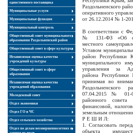
Республики Крым, за
единственного поставщика
Раздольненского рай
Муниципальные услуги
оперативного управле
от 26.12.2014 № 1-20
Муниципальные функции
Муниципальный контроль
В соответствии с Фе
Общественный совет муниципального
№ 131-ФЗ «Об об
образования Раздольненский район
местного самоуправ
Общественный совет в сфере культуры
Уставом муниципальн
район Республики К
Независимая оценка качества
учреждений культуры
муниципального иму
управления за Адм
Общественный совет в сфере
образования
района Республики 
принимая во вниман
Независимая оценка качества
учреждений образования
Раздольненского 
07.04.2015 № 01-0
Молодежный совет
районного совета 
Отдел экономики
финансовой, налого
Отдел ГО и ЧС
земельным отношениям
Р Е Ш И Л:
Отдел сельского хозяйства
1. Согласовать перед
Отдел по делам несовершеннолетних и
объекта имущес
защите их прав