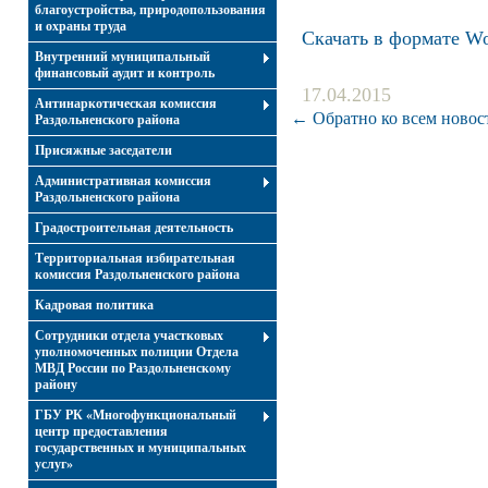
благоустройства, природопользования
и охраны труда
Скачать в формате W
Внутренний муниципальный
финансовый аудит и контроль
17.04.2015
Антинаркотическая комиссия
← Обратно ко всем новос
Раздольненского района
Присяжные заседатели
Административная комиссия
Раздольненского района
Градостроительная деятельность
Территориальная избирательная
комиссия Раздольненского района
Кадровая политика
Сотрудники отдела участковых
уполномоченных полиции Отдела
МВД России по Раздольненскому
району
ГБУ РК «Многофункциональный
центр предоставления
государственных и муниципальных
услуг»