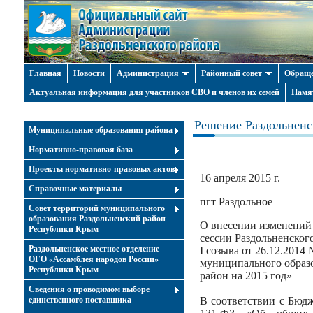
Главная
Новости
Администрация
Районный совет
Обраще
Актуальная информация для участников СВО и членов их семей
Памя
Решение Раздольненск
Муниципальные образования района
Нормативно-правовая база
Проекты нормативно-правовых актов
16 апреля 2015 г.
Справочные материалы
пгт Раздольное
Совет территорий муниципального
образования Раздольненский район
О внесении изменений
Республики Крым
сессии Раздольненског
Раздольненское местное отделение
І созыва от 26.12.2014
ОГО «Ассамблея народов России»
муниципального образ
Республики Крым
район на 2015 год»
Cведения о проводимом выборе
единственного поставщика
В соответствии с Бюд