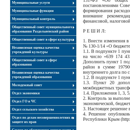
131-ФЗ «Об общих п
Муниципальные услуги
постановлениями Сове
формирования расходо
Муниципальные функции
внимание рекоменда
Муниципальный контроль
финансовой, налоговой
Общественный совет муниципального
Р Е Ш И Л:
образования Раздольненский район
Общественный совет в сфере культуры
1. Внести изменения в
№ 130-1/14 «О бюджете
Независимая оценка качества
1.1. В подпункте 1 пун
учреждений культуры
на число «639 174 43
Общественный совет в сфере
Дополнить пункт 1 по
образования
район в сумме 19790
внутреннего долга по с
Независимая оценка качества
учреждений образования
1.2. В подпункте 1 пун
1.3. Пункт 20 допол
Молодежный совет
межбюджетных трансфе
1.4. Приложения 1, 3, 
Отдел экономики
2. Контроль за выполн
Отдел ГО и ЧС
экономической, бюдже
3. Настоящее решение в
Отдел сельского хозяйства
4. Решение опубликов
Отдел по делам несовершеннолетних и
Республики Крым (http:/
защите их прав