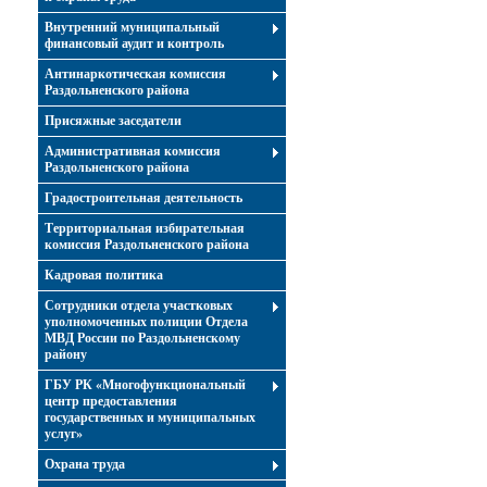
Внутренний муниципальный
финансовый аудит и контроль
Антинаркотическая комиссия
Раздольненского района
Присяжные заседатели
Административная комиссия
Раздольненского района
Градостроительная деятельность
Территориальная избирательная
комиссия Раздольненского района
Кадровая политика
Сотрудники отдела участковых
уполномоченных полиции Отдела
МВД России по Раздольненскому
району
ГБУ РК «Многофункциональный
центр предоставления
государственных и муниципальных
услуг»
Охрана труда