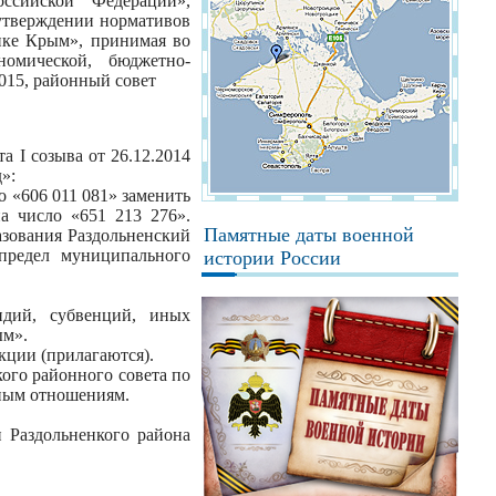
ссийской Федерации»,
утверждении нормативов
ике Крым», принимая во
номической, бюджетно-
015, районный совет
а І созыва от 26.12.2014
»:
о «606 011 081» заменить
а число «651 213 276».
Памятные даты военной
зования Раздольненский
предел муниципального
истории России
идий, субвенций, иных
ым».
акции (прилагаются).
ого районного совета по
ным отношениям.
 Раздольненкого района