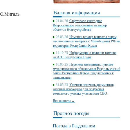
Важная информация
аль
21.04.26
Стартовало ежегодное
Всероссийское голосование за выбор
объектов благоустройства
26.03.26
Изменен размер выплаты лицам,
заключившим контракт с Минобороны РФ на
территории Республики Крым
14.10.25
Информация о наличии топлива
на АЗС Республики Крым
16.05.25
Перечень населенных пунктов
муниципального образования Раздольненский
район Республики Крым, предлагаемых к
газификации
31.05.23
Уточнен перечень документов,
который необходим для получения
земельного участка участникам СВО
Все новости →
Прогноз погоды
Погода в Раздольном