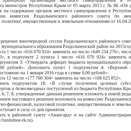
ринципах организации местного самоуправления в Ро
та министров Республики Крым от 05 марта 2015 г. № 86 «Об 
в на содержание органов местного самоуправления в Республ
ции комиссии Раздольненского районного совета по эко
 политике, имущественным и земельным отношениям от 16.04.2
 решение внеочередной сессии Раздольненского районного совет
 муниципального образования Раздольненский район на 2015год
кта 1 число «616 070 924» заменить на число «649 234 276», числ
3», в подпункте 2 пункта 1 число «616 070 924» заменить н
дпунктом 3: «Утвердить дефицит бюджета муниципального обра
00 рублей». Дополнить пункт 1 подпунктом 4: «Верхний 
остоянию на 1 января 2016 года в сумме 0,00 рублей».
кта 12 число «177 760 304» заменить на число «168 625 852».
нить подпунктом 18: «В случае получения целевых субс
ртов и безвозмездных поступлений из бюджета Республики Кр
5, 6, 7, 8, утвержденные данным решением изложить в новой ред
ением настоящего решения возложить на комиссию Раздольненск
тно-финансовой, налоговой политике, имущественным и земель
ступает в силу со дня принятия.
ать в районной газете «Авангард» и на сайте Администрации
/razdolnoe-rk.ru).