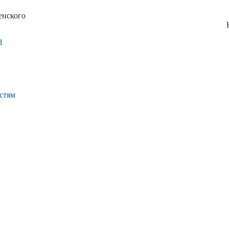
енского
ного совета Ю.Миг
d
стям