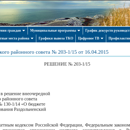
ния граждан
Муниципальные программы
График дежурств руководст
тные места района
Графики вывоза ТКО
Цифровое ТВ
Профилактик
ого районного совета № 203-1/15 от 16.04.2015
РЕШЕНИЕ № 203-1/15
 в решение внеочередной
о районного совета
 № 130-1/14 «О бюджете
ования Раздольненский
жетным кодексом Российской Федерации, Федеральным законом 