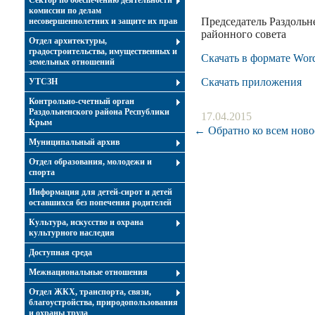
Сектор по обеспечению деятельности
комиссии по делам
Председатель Раздольн
несовершеннолетних и защите их прав
район
Отдел архитектуры,
градостроительства, имущественных и
Скачать в формате Wor
земельных отношений
Скачать приложения
УТСЗН
Контрольно-счетный орган
Раздольненского района Республики
17.04.2015
Крым
← Обратно ко всем ново
Муниципальный архив
Отдел образования, молодежи и
спорта
Информация для детей-сирот и детей
оставшихся без попечения родителей
Культура, искусство и охрана
культурного наследия
Доступная среда
Межнациональные отношения
Отдел ЖКХ, транспорта, связи,
благоустройства, природопользования
и охраны труда