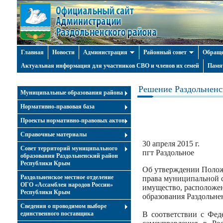
Главная
Новости
Администрация
Районный совет
Обраще
Актуальная информация для участников СВО и членов их семей
Памя
Решение Раздольненск
Муниципальные образования района
Нормативно-правовая база
Проекты нормативно-правовых актов
Справочные материалы
30 апреля 2015 г.
Совет территорий муниципального
пгт Раздольное
образования Раздольненский район
Республики Крым
Об утверждении Полож
Раздольненское местное отделение
права муниципальной с
ОГО «Ассамблея народов России»
имущество, расположе
Республики Крым
образования Раздольн
Cведения о проводимом выборе
единственного поставщика
В соответствии с Фед