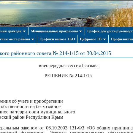
ния граждан
Муниципальные программы
График дежурств руководст
тные места района
Графики вывоза ТКО
Цифровое ТВ
Профилактик
ого районного совета № 214-1/15 от 30.04.2015
внеочередная сессия І созыва
РЕШЕНИЕ № 214-1/15
ения об учете и приобретении
обственности на бесхозяйное
нное на территории муниципального
енский район Республики Крым
еральным законом от 06.10.2003 131-ФЗ «Об общих принципа