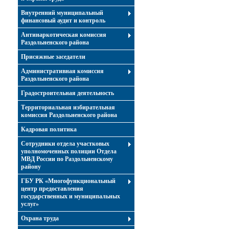
Внутренний муниципальный
финансовый аудит и контроль
Антинаркотическая комиссия
Раздольненского района
Присяжные заседатели
Административная комиссия
Раздольненского района
Градостроительная деятельность
Территориальная избирательная
комиссия Раздольненского района
Кадровая политика
Сотрудники отдела участковых
уполномоченных полиции Отдела
МВД России по Раздольненскому
району
ГБУ РК «Многофункциональный
центр предоставления
государственных и муниципальных
услуг»
Охрана труда