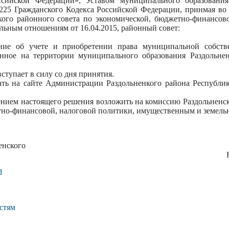
ссийской Федерации», Уставом муниципального образования
 225 Гражданского Кодекса Российской Федерации, принмая во
кого районного совета по экономической, бюджетно-финансово
ьным отношениям от 16.04.2015, районный совет:
ние об учете и приобретении права муниципальной собстве
нное на территории муниципального образования Раздольне
ступает в силу со дня принятия.
ть на сайте Администрации Раздольненкого района Республики 
ением настоящего решения возложить на комиссию Раздольненск
тно-финансовой, налоговой политики, имущественным и земел
енского
ного совета Ю.Миг
d
стям