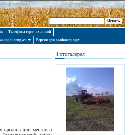
ва
Телефоны горячих линий
а коронавируса
Версия для слабовидящих
Фотогалерея
х организации местного