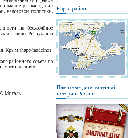
 Раздольненский район
 внимание рекомендации
Карта района
й, налоговой политики,
нности на бесхозяйное
нский район Республика
Крым (http://razdolnoe-
ого районного совета по
ьным отношениям.
Памятные даты военной
аль
истории России