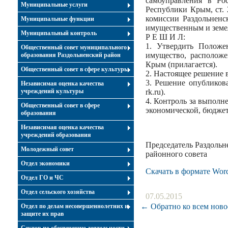
самоуправления в Ро
Муниципальные услуги
Республики Крым, ст.
комиссии Раздольненс
Муниципальные функции
имущественным и земел
Муниципальный контроль
Р Е Ш И Л:
1. Утвердить Положе
Общественный совет муниципального
имущество, расположе
образования Раздольненский район
Крым (прилагается).
Общественный совет в сфере культуры
2. Настоящее решение в
3. Решение опубликова
Независимая оценка качества
учреждений культуры
rk.ru).
4. Контроль за выполн
Общественный совет в сфере
экономической, бюдже
образования
Независимая оценка качества
учреждений образования
Председатель Раздольн
Молодежный совет
район
Отдел экономики
Скачать в формате Wor
Отдел ГО и ЧС
Отдел сельского хозяйства
07.05.2015
← Обратно ко всем ново
Отдел по делам несовершеннолетних и
защите их прав