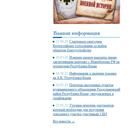
Важная информация
21.04.26
Стартовало ежегодное
Всероссийское голосование за выбор
объектов благоустройства
26.03.26
Изменен размер выплаты лицам,
заключившим контракт с Минобороны РФ на
территории Республики Крым
14.10.25
Информация о наличии топлива
на АЗС Республики Крым
16.05.25
Перечень населенных пунктов
муниципального образования Раздольненский
район Республики Крым, предлагаемых к
газификации
31.05.23
Уточнен перечень документов,
который необходим для получения
земельного участка участникам СВО
Все новости →