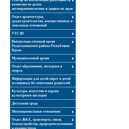
Сектор по обеспечению деятельности
комиссии по делам
несовершеннолетних и защите их прав
Отдел архитектуры,
градостроительства, имущественных и
земельных отношений
УТСЗН
Контрольно-счетный орган
Раздольненского района Республики
Крым
Муниципальный архив
Отдел образования, молодежи и
спорта
Информация для детей-сирот и детей
оставшихся без попечения родителей
Культура, искусство и охрана
культурного наследия
Доступная среда
Межнациональные отношения
Отдел ЖКХ, транспорта, связи,
благоустройства, природопользования
и охраны труда