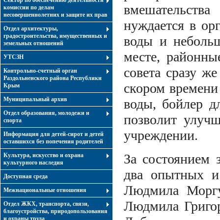
Сектор по обеспечению деятельности
вмешательства
комиссии по делам
несовершеннолетних и защите их прав
нуждается в ор
Отдел архитектуры,
градостроительства, имущественных и
воды и неболь
земельных отношений
месте, районны
УТСЗН
совета сразу ж
Контрольно-счетный орган
Раздольненского района Республики
скором времени
Крым
Муниципальный архив
воды, бойлер д
Отдел образования, молодежи и
позволит улучш
спорта
учреждении.
Информация для детей-сирот и детей
оставшихся без попечения родителей
За состоянием 
Культура, искусство и охрана
культурного наследия
два опытных и
Доступная среда
Людмила Моргу
Межнациональные отношения
Людмила Григор
Отдел ЖКХ, транспорта, связи,
благоустройства, природопользования
и охраны труда