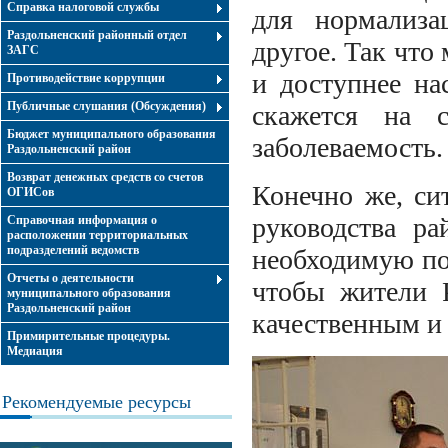
Справка налоговой службы
для нормализа
Раздольненский районный отдел
другое. Так что
ЗАГС
и доступнее на
Противодействие коррупции
Публичные слушания (Обсуждения)
скажется на с
Бюджет муниципального образования
заболеваемость.
Раздольненский район
Возврат денежных средств со счетов
Конечно же, си
ОГИСов
руководства ра
Справочная информация о
расположении территориальных
подразделений ведомств
необходимую по
Отчеты о деятельности
чтобы жители Р
муниципального образования
Раздольненский район
качественным и
Примирительные процедуры.
Медиация
Рекомендуемые ресурсы