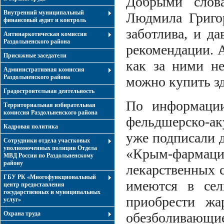
Добрыми слова
Внутренний муниципальный
Людмила Григор
финансовый аудит и контроль
заботлива, и да
Антинаркотическая комиссия
Раздольненского района
рекомендации. А
Присяжные заседатели
как за ними не
Административная комиссия
Раздольненского района
можно купить зд
Градостроительная деятельность
По информации
Территориальная избирательная
комиссия Раздольненского района
фельдшерско-ак
Кадровая политика
уже подписали 
Сотрудники отдела участковых
уполномоченных полиции Отдела
«Крым-фармация
МВД России по Раздольненскому
району
лекарственных с
ГБУ РК «Многофункциональный
имеются в сел
центр предоставления
государственных и муниципальных
приобрести жа
услуг»
Охрана труда
обезболивающие