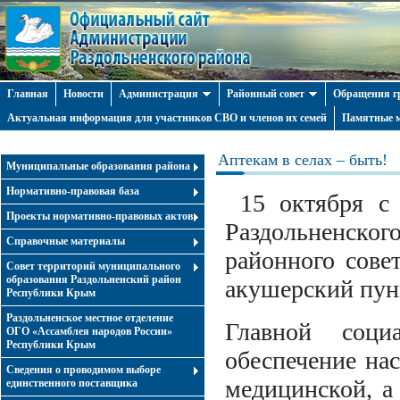
Главная
Новости
Администрация
Районный совет
Обращения г
Актуальная информация для участников СВО и членов их семей
Памятные м
Аптекам в селах – быть!
Муниципальные образования района
Нормативно-правовая база
15 октября с 
Проекты нормативно-правовых актов
Раздольненског
Справочные материалы
районного сове
Совет территорий муниципального
образования Раздольненский район
акушерский пун
Республики Крым
Раздольненское местное отделение
Главной социа
ОГО «Ассамблея народов России»
Республики Крым
обеспечение на
Cведения о проводимом выборе
медицинской, а
единственного поставщика