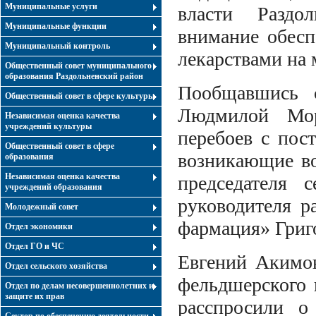
Муниципальные услуги
власти Раздо
Муниципальные функции
внимание обесп
Муниципальный контроль
лекарствами на 
Общественный совет муниципального
образования Раздольненский район
Пообщавшись 
Общественный совет в сфере культуры
Людмилой Мор
Независимая оценка качества
учреждений культуры
перебоев с пост
Общественный совет в сфере
возникающие в
образования
Независимая оценка качества
председателя 
учреждений образования
руководителя р
Молодежный совет
фармация» Григ
Отдел экономики
Отдел ГО и ЧС
Евгений Акимо
Отдел сельского хозяйства
фельдшерского 
Отдел по делам несовершеннолетних и
защите их прав
расспросили о