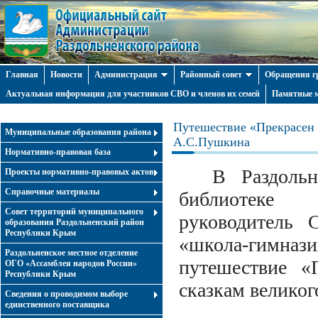
Главная
Новости
Администрация
Районный совет
Обращения г
Актуальная информация для участников СВО и членов их семей
Памятные м
Путешествие «Прекрасен 
Муниципальные образования района
А.С.Пушкина
Нормативно-правовая база
В Раздольн
Проекты нормативно-правовых актов
Справочные материалы
библиотеке 
Совет территорий муниципального
руководитель
образования Раздольненский район
Республики Крым
«школа-гимн
Раздольненское местное отделение
путешествие «
ОГО «Ассамблея народов России»
Республики Крым
сказкам великог
Cведения о проводимом выборе
единственного поставщика