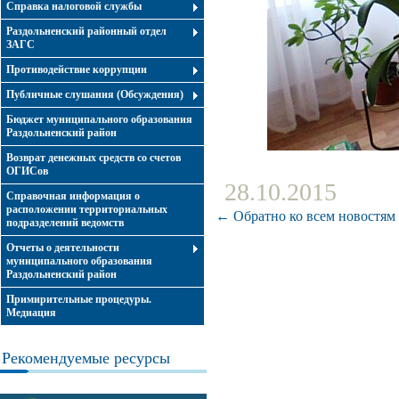
Справка налоговой службы
Раздольненский районный отдел
ЗАГС
Противодействие коррупции
Публичные слушания (Обсуждения)
Бюджет муниципального образования
Раздольненский район
Возврат денежных средств со счетов
ОГИСов
28.10.2015
Справочная информация о
расположении территориальных
← Обратно ко всем новостям
подразделений ведомств
Отчеты о деятельности
муниципального образования
Раздольненский район
Примирительные процедуры.
Медиация
Рекомендуемые ресурсы