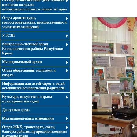
Сектор по обеспечению деятельности
комиссии по делам
несовершеннолетних и защите их прав
Отдел архитектуры,
градостроительства, имущественных и
земельных отношений
УТСЗН
Контрольно-счетный орган
Раздольненского района Республики
Крым
Муниципальный архив
Отдел образования, молодежи и
спорта
Информация для детей-сирот и детей
оставшихся без попечения родителей
Культура, искусство и охрана
культурного наследия
Доступная среда
Межнациональные отношения
Отдел ЖКХ, транспорта, связи,
благоустройства, природопользования
и охраны труда