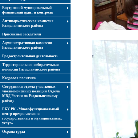
Внутренний муниципальный
финансовый аудит и контроль
Антинаркотическая комиссия
Раздольненского района
Присяжные заседатели
Административная комиссия
Раздольненского района
Градостроительная деятельность
Территориальная избирательная
комиссия Раздольненского района
Кадровая политика
Сотрудники отдела участковых
уполномоченных полиции Отдела
МВД России по Раздольненскому
району
ГБУ РК «Многофункциональный
центр предоставления
государственных и муниципальных
услуг»
Охрана труда