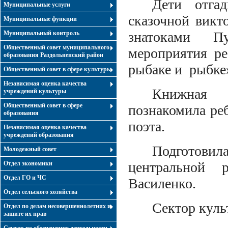
Дети отгад
Муниципальные услуги
сказочной викт
Муниципальные функции
знатоками П
Муниципальный контроль
Общественный совет муниципального
мероприятия ре
образования Раздольненский район
рыбаке и рыбке
Общественный совет в сфере культуры
Независимая оценка качества
Книжная 
учреждений культуры
Общественный совет в сфере
познакомила ре
образования
поэта.
Независимая оценка качества
учреждений образования
Подготовил
Молодежный совет
центральной 
Отдел экономики
Отдел ГО и ЧС
Василенко.
Отдел сельского хозяйства
Сектор кул
Отдел по делам несовершеннолетних и
защите их прав