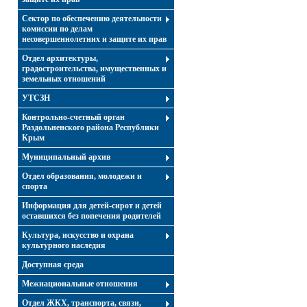
Сектор по обеспечению деятельности
комиссии по делам
несовершеннолетних и защите их прав
Отдел архитектуры,
градостроительства, имущественных и
земельных отношений
УТСЗН
Контрольно-счетный орган
Раздольненского района Республики
Крым
Муниципальный архив
Отдел образования, молодежи и
спорта
Информация для детей-сирот и детей
оставшихся без попечения родителей
Культура, искусство и охрана
культурного наследия
Доступная среда
Межнациональные отношения
Отдел ЖКХ, транспорта, связи,