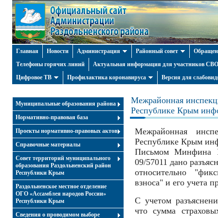
Главная
Новости
Администрация
Районный совет
Обращен
Телефоны горячих линий
Актуальная информация для участников СВО 
Цифровое ТВ
Профилактика коронавируса
Версия для слабови
Межрайонная инспекц
Муниципальные образования района
Республике Крым инф
Нормативно-правовая база
Межрайонная ин
Проекты нормативно-правовых актов
Республике Крым инф
Справочные материалы
Письмом Минфина Р
Совет территорий муниципального
09/57011 дано разъяс
образования Раздольненский район
относительно "фикс
Республики Крым
взноса" и его учета 
Раздольненское местное отделение
ОГО «Ассамблея народов России»
С учетом разъяснен
Республики Крым
что сумма страховы
Cведения о проводимом выборе