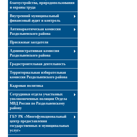
благоустройства, природопользования
и охраны труда
Внутренний муниципальный
финансовый аудит и контроль
Антинаркотическая комиссия
Раздольненского района
Присяжные заседатели
Административная комиссия
Раздольненского района
Градостроительная деятельность
Территориальная избирательная
комиссия Раздольненского района
Кадровая политика
Сотрудники отдела участковых
уполномоченных полиции Отдела
МВД России по Раздольненскому
району
ГБУ РК «Многофункциональный
центр предоставления
государственных и муниципальных
услуг»