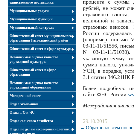
процента с суммы 
единственного поставщика
рублей, не может сч
Муниципальные услуги
страхового взноса,
Муниципальные функции
величиной и зависи
страховых взносов.
Муниципальный контроль
России содержалась
Общественный совет муниципального
(например, письмо 
образования Раздольненский район
03-11-11/51556, пись
Общественный совет в сфере культуры
N 03-11-11/51030)
Независимая оценка качества
указанную сумму вз
учреждений культуры
сумма налога, уплач
Общественный совет в сфере
УСН, в порядке, уст
образования
3.1 статьи 346.21НК 
Независимая оценка качества
учреждений образования
Более подробную и
сайте ФНС России
ww
Молодежный совет
Отдел экономики
Межрайонная инспек
Отдел ГО и ЧС
29.10.2015
Отдел сельского хозяйства
← Обратно ко всем новос
Отдел по делам несовершеннолетних и
защите их прав