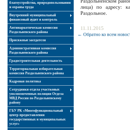
Раздольненском район
благоустройства, природопользования
лица) по адресу: к
и охраны труда
Раздольное.
Внутренний муниципальный
финансовый аудит и контроль
11.11.2015
Антинаркотическая комиссия
Раздольненского района
← Обратно ко всем новос
Присяжные заседатели
Административная комиссия
Раздольненского района
Градостроительная деятельность
Территориальная избирательная
комиссия Раздольненского района
Кадровая политика
Сотрудники отдела участковых
уполномоченных полиции Отдела
МВД России по Раздольненскому
району
ГБУ РК «Многофункциональный
центр предоставления
государственных и муниципальных
услуг»