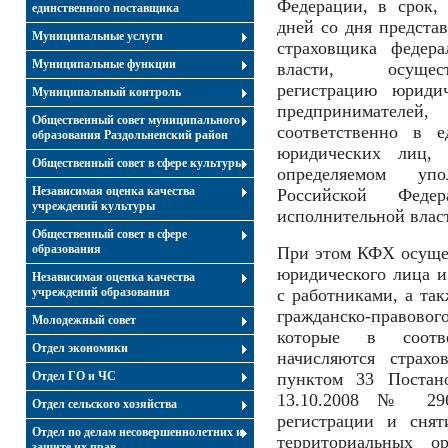
Федерации, в срок,
единственного поставщика
дней со дня предста
Муниципальные услуги
страховщика федера
Муниципальные функции
власти, осущес
регистрацию юриди
Муниципальный контроль
предпринимателе
Общественный совет муниципального
соответственно в е
образования Раздольненский район
юридических лиц, 
Общественный совет в сфере культуры
определяемом упо
Независимая оценка качества
Российской Феде
учреждений культуры
исполнительной влас
Общественный совет в сфере
образования
При этом КФХ осуще
юридического лица и
Независимая оценка качества
учреждений образования
с работниками, а та
гражданско-правовог
Молодежный совет
которые в соотве
Отдел экономики
начисляются страхо
Отдел ГО и ЧС
пунктом 33 Поста
13.10.2008 № 296
Отдел сельского хозяйства
регистрации и снят
Отдел по делам несовершеннолетних и
территориальных о
защите их прав