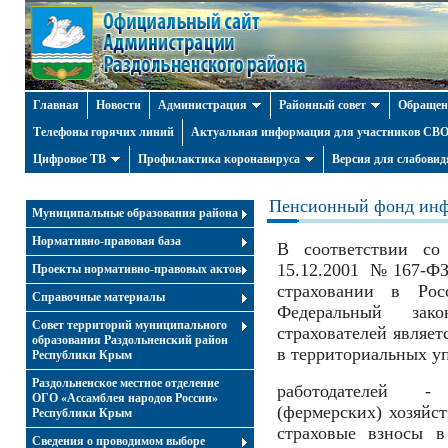
Главная
Новости
Администрация
Районный совет
Обращен
Телефоны горячих линий
Актуальная информация для участников СВО 
Цифровое ТВ
Профилактика коронавируса
Версия для слабови
Пенсионный фонд инф
Муниципальные образования района
Нормативно-правовая база
В соответствии со 
15.12.2001 №167-ФЗ
Проекты нормативно-правовых актов
страховании в Рос
Справочные материалы
Федеральный за
Совет территорий муниципального
страхователей являет
образования Раздольненский район
в территориальных у
Республики Крым
Раздольненское местное отделение
работодателей - 
ОГО «Ассамблея народов России»
(фермерских) хозяйс
Республики Крым
страховые взносы 
Cведения о проводимом выборе