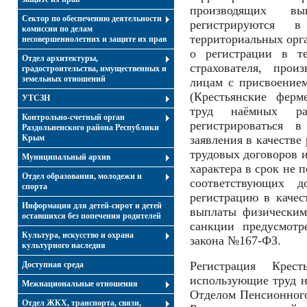
производящих в
Сектор по обеспечению деятельности
регистрируются в
комиссии по делам
территориальных орг
несовершеннолетних и защите их прав
о регистрации в т
Отдел архитектуры,
страхователя, прои
градостроительства, имущественных и
земельных отношений
лицам с присвоением
(Крестьянские ферм
УТСЗН
труд наёмных ра
Контрольно-счетный орган
регистрироваться
Раздольненского района Республики
Крым
заявления в качестве
трудовых договоров и
Муниципальный архив
характера в срок не 
Отдел образования, молодежи и
соответствующих д
спорта
регистрацию в качес
Информация для детей-сирот и детей
выплаты физическим
оставшихся без попечения родителей
санкции предусмотр
Культура, искусство и охрана
закона №167-ФЗ.
культурного наследия
Регистрация Крест
Доступная среда
использующие труд н
Межнациональные отношения
Отделом Пенсионног
Отдел ЖКХ, транспорта, связи,