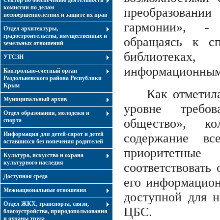
Сектор по обеспечению деятельности
комиссии по делам
преобразовани
несовершеннолетних и защите их прав
гармонии», -
Отдел архитектуры,
градостроительства, имущественных и
обращаясь к сп
земельных отношений
библиотеках,
УТСЗН
информационным
Контрольно-счетный орган
Раздольненского района Республики
Крым
Как отметил
Муниципальный архив
уровне требо
Отдел образования, молодежи и
общество», ко
спорта
Информация для детей-сирот и детей
содержание вс
оставшихся без попечения родителей
приоритетные
Культура, искусство и охрана
культурного наследия
соответствовать
Доступная среда
его информацион
Межнациональные отношения
доступной для н
Отдел ЖКХ, транспорта, связи,
ЦБС.
благоустройства, природопользования
и охраны труда