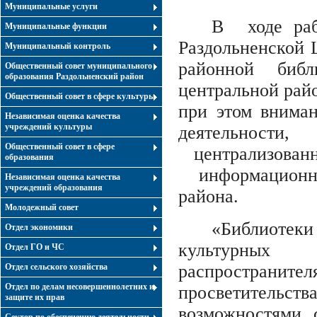
Муниципальные услуги
В ходе раб
Муниципальные функции
Раздольненской 
Муниципальный контроль
районной биб
Общественный совет муниципального
образования Раздольненский район
центральной рай
Общественный совет в сфере культуры
при этом вниман
Независимая оценка качества
учреждений культуры
деятельнос
Общественный совет в сфере
централизован
образования
информационно-
Независимая оценка качества
учреждений образования
района.
Молодежный совет
«Библиотеки
Отдел экономики
культурных
Отдел ГО и ЧС
распространи
Отдел сельского хозяйства
Отдел по делам несовершеннолетних и
просветитель
защите их прав
возможностями 