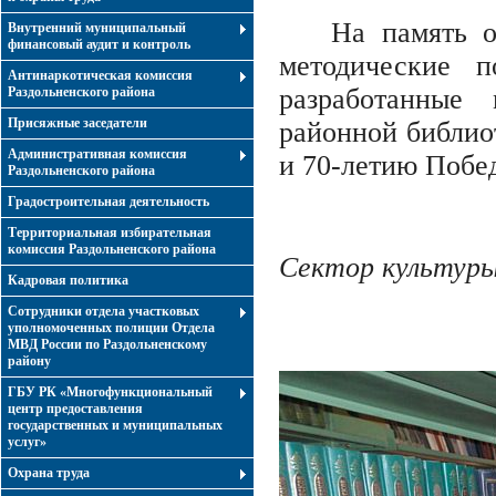
На память о
Внутренний муниципальный
финансовый аудит и контроль
методические п
Антинаркотическая комиссия
разработанные 
Раздольненского района
Присяжные заседатели
районной библио
Административная комиссия
и 70-летию Побе
Раздольненского района
Градостроительная деятельность
Территориальная избирательная
комиссия Раздольненского района
Сектор культур
Кадровая политика
Сотрудники отдела участковых
уполномоченных полиции Отдела
МВД России по Раздольненскому
району
ГБУ РК «Многофункциональный
центр предоставления
государственных и муниципальных
услуг»
Охрана труда