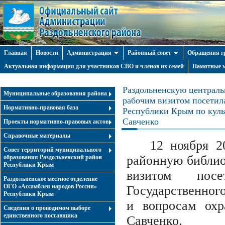
Главная
Новости
Администрация
Районный совет
Обращения г
Актуальная информация для участников СВО и членов их семей
Памятные м
Раздольненскую централь
Муниципальные образования района
рабочим визитом посетил
Нормативно-правовая база
Республики Крым по куль
Савченко
Проекты нормативно-правовых актов
Справочные материалы
12 ноября 2
Совет территорий муниципального
районную библио
образования Раздольненский район
Республики Крым
визитом пос
Раздольненское местное отделение
ОГО «Ассамблея народов России»
Государственног
Республики Крым
и вопросам охр
Cведения о проводимом выборе
единственного поставщика
Савченко.