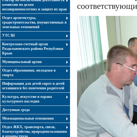
Сектор по обеспечению деятельности
соответствующи
комиссии по делам
несовершеннолетних и защите их прав
Отдел архитектуры,
градостроительства, имущественных и
земельных отношений
УТСЗН
Контрольно-счетный орган
Раздольненского района Республики
Крым
Муниципальный архив
Отдел образования, молодежи и
спорта
Информация для детей-сирот и детей
оставшихся без попечения родителей
Культура, искусство и охрана
культурного наследия
Доступная среда
Межнациональные отношения
Отдел ЖКХ, транспорта, связи,
благоустройства, природопользования
и охраны труда