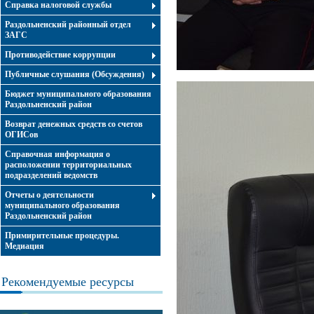
Справка налоговой службы
Раздольненский районный отдел
ЗАГС
Противодействие коррупции
Публичные слушания (Обсуждения)
Бюджет муниципального образования
Раздольненский район
Возврат денежных средств со счетов
ОГИСов
Справочная информация о
расположении территориальных
подразделений ведомств
Отчеты о деятельности
муниципального образования
Раздольненский район
Примирительные процедуры.
Медиация
Рекомендуемые ресурсы