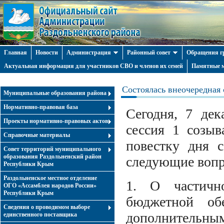
Главная
Новости
Администрация
Районный совет
Обращения г
Актуальная информация для участников СВО и членов их семей
Памятные м
Состоялась внеочередная 
Муниципальные образования района
Нормативно-правовая база
Сегодня, 7 дек
Проекты нормативно-правовых актов
сессия 1 созыв
Справочные материалы
повестку дня 
Совет территорий муниципального
образования Раздольненский район
следующие воп
Республики Крым
Раздольненское местное отделение
1. О частичн
ОГО «Ассамблея народов России»
Республики Крым
бюджетной об
Cведения о проводимом выборе
дополнительны
единственного поставщика