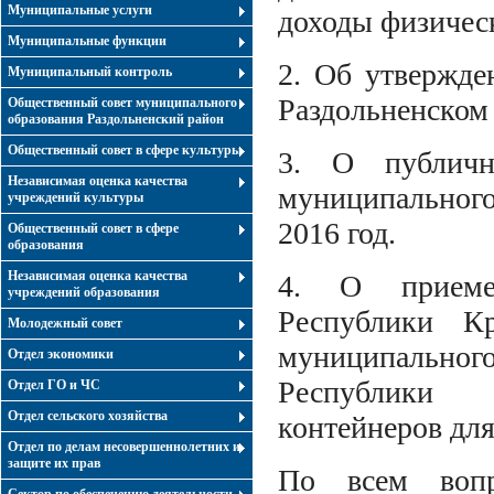
Муниципальные услуги
доходы физичес
Муниципальные функции
2. Об утвержде
Муниципальный контроль
Раздольненском
Общественный совет муниципального
образования Раздольненский район
Общественный совет в сфере культуры
3. О публичн
Независимая оценка качества
муниципального
учреждений культуры
2016 год.
Общественный совет в сфере
образования
Независимая оценка качества
4. О приеме 
учреждений образования
Республики К
Молодежный совет
муниципальног
Отдел экономики
Республики
Отдел ГО и ЧС
Отдел сельского хозяйства
контейнеров для
Отдел по делам несовершеннолетних и
защите их прав
По всем вопр