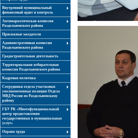
Внутренний муниципальный
финансовый аудит и контроль
Антинаркотическая комиссия
Раздольненского района
Присяжные заседатели
Административная комиссия
Раздольненского района
Градостроительная деятельность
Территориальная избирательная
комиссия Раздольненского района
Кадровая политика
Сотрудники отдела участковых
уполномоченных полиции Отдела
МВД России по Раздольненскому
району
ГБУ РК «Многофункциональный
центр предоставления
государственных и муниципальных
услуг»
Охрана труда