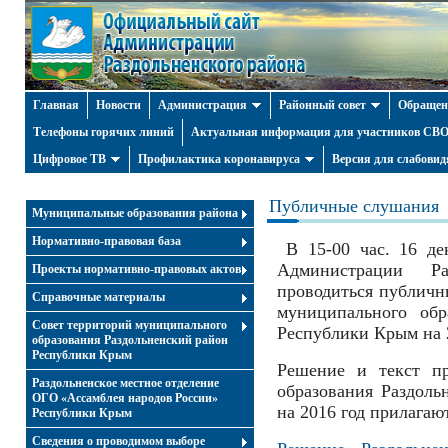
Главная
Новости
Администрация
Районный совет
Обращен
Телефоны горячих линий
Актуальная информация для участников СВО 
Цифровое ТВ
Профилактика коронавируса
Версия для слабови
Публичные слушания
Муниципальные образования района
Нормативно-правовая база
В 15-00 час. 16 де
Администрации Ра
Проекты нормативно-правовых актов
проводиться публичн
Справочные материалы
муниципального обр
Совет территорий муниципального
Республики Крым на 2
образования Раздольненский район
Республики Крым
Решение и текст пр
Раздольненское местное отделение
образования Раздол
ОГО «Ассамблея народов России»
на 2016 год прилагают
Республики Крым
Cведения о проводимом выборе