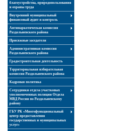
благоустройства, природопользования
и охраны труда
Внутренний муниципальный
финансовый аудит и контроль
Антинаркотическая комиссия
Раздольненского района
Присяжные заседатели
Административная комиссия
Раздольненского района
Градостроительная деятельность
Территориальная избирательная
комиссия Раздольненского района
Кадровая политика
Сотрудники отдела участковых
уполномоченных полиции Отдела
МВД России по Раздольненскому
району
ГБУ РК «Многофункциональный
центр предоставления
государственных и муниципальных
услуг»