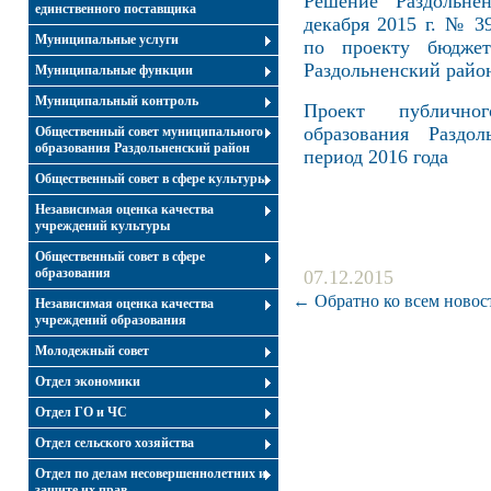
Решение Раздольне
единственного поставщика
декабря 2015 г. № 3
Муниципальные услуги
по проекту бюджет
Раздольненский райо
Муниципальные функции
Муниципальный контроль
Проект публично
образования Раздо
Общественный совет муниципального
образования Раздольненский район
период 2016 года
Общественный совет в сфере культуры
Независимая оценка качества
учреждений культуры
Общественный совет в сфере
образования
07.12.2015
← Обратно ко всем новос
Независимая оценка качества
учреждений образования
Молодежный совет
Отдел экономики
Отдел ГО и ЧС
Отдел сельского хозяйства
Отдел по делам несовершеннолетних и
защите их прав