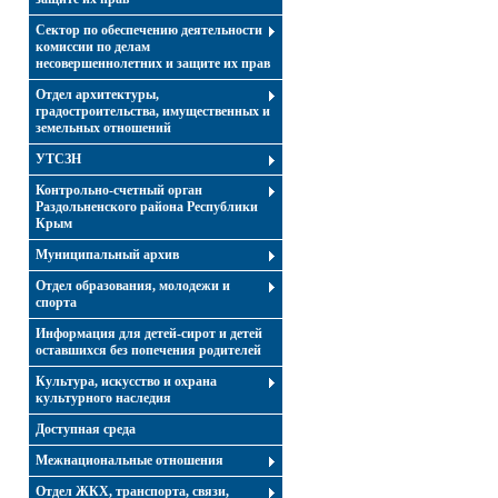
Сектор по обеспечению деятельности
комиссии по делам
несовершеннолетних и защите их прав
Отдел архитектуры,
градостроительства, имущественных и
земельных отношений
УТСЗН
Контрольно-счетный орган
Раздольненского района Республики
Крым
Муниципальный архив
Отдел образования, молодежи и
спорта
Информация для детей-сирот и детей
оставшихся без попечения родителей
Культура, искусство и охрана
культурного наследия
Доступная среда
Межнациональные отношения
Отдел ЖКХ, транспорта, связи,