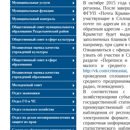
В октябре 2015 года 
Муниципальные услуги
регионы. После завер
Муниципальные функции
ФГУП «Почта Крыма» 
участвующие в Сплош
Муниципальный контроль
почте по адресам их 
Общественный совет муниципального
обратным адресом – дл
образования Раздольненский район
Крымстат будет выда
заполненных бланков С
Общественный совет в сфере культуры
например, при сдаче в 
Независимая оценка качества
Ознакомиться с офици
учреждений культуры
узнать об участии в
разделе «Переписи и 
Общественный совет в сфере
образования
малого и среднего 
http://vk.com/crimeastat
,
Независимая оценка качества
проведения сплошног
учреждений образования
среднего предприним
Молодежный совет
радио, телевидение).
В соответствии с з
Отдел экономики
хозяйствующими субъе
Отдел ГО и ЧС
государственной стат
преимущественный сб
Отдел сельского хозяйства
наблюдения от респон
электронном формате
Отдел по делам несовершеннолетних и
защите их прав
справочная информаци
статистического наб