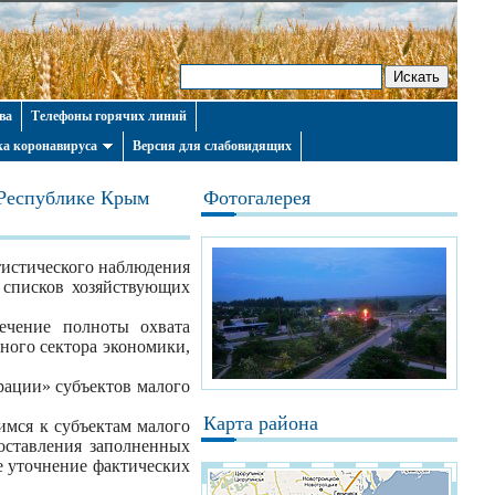
ва
Телефоны горячих линий
а коронавируса
Версия для слабовидящих
 Республике Крым
Фотогалерея
тистического наблюдения
я списков хозяйствующих
ечение полноты охвата
ного сектора экономики,
рации» субъектов малого
Карта района
имся к субъектам малого
оставления заполненных
е уточнение фактических