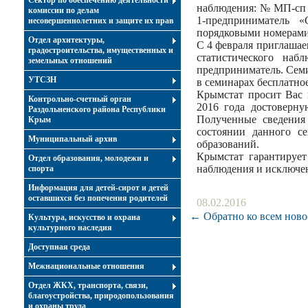
Сектор по обеспечению деятельности
наблюдения: № МП-сп «
комиссии по делам
1-предприниматель 
несовершеннолетних и защите их прав
порядковыми номерами 
Отдел архитектуры,
С 4 февраля приглашае
градостроительства, имущественных и
статистического на
земельных отношений
предприниматель. Семи
УТСЗН
в семинарах бесплатное
Крымстат просит Вас 
Контрольно-счетный орган
2016 года достоверну
Раздольненского района Республики
Полученные сведения
Крым
состоянии данного с
Муниципальный архив
образований.
Крымстат гарантирует
Отдел образования, молодежи и
наблюдения и исключен
спорта
Информация для детей-сирот и детей
оставшихся без попечения родителей
08.02.2016
← Обратно ко всем ново
Культура, искусство и охрана
культурного наследия
Доступная среда
Межнациональные отношения
Отдел ЖКХ, транспорта, связи,
благоустройства, природопользования
и охраны труда