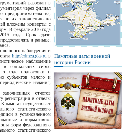
трументарий разослан в
рументария через филиал
о предпринимательства,
ия по их заполнению по
лей вложены конверты с
рм. В феврале 2016 года
 2015 года. Срок сдачи
предоставлять и раньше,
анса.
Сплошного наблюдения и
Памятные даты военной
мстата
http:/crimea.gks.ru
в
тистическое наблюдение
истории России
 в социальных сетях:
я о ходе подготовки и
тью субъектов малого и
периодические издания,
 заполненных отчетов
у регистрации в отделы
. Крымстат осуществляет
ьного статистического
одписи в установленном
таданные и нормативно-
лоны форм федерального
ьного статистического