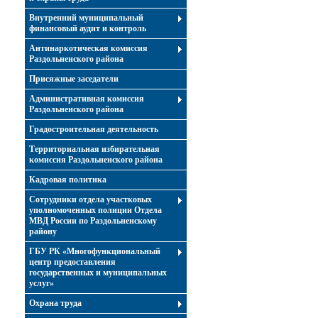
Внутренний муниципальный
финансовый аудит и контроль
Антинаркотическая комиссия
Раздольненского района
Присяжные заседатели
Административная комиссия
Раздольненского района
Градостроительная деятельность
Территориальная избирательная
комиссия Раздольненского района
Кадровая политика
Сотрудники отдела участковых
уполномоченных полиции Отдела
МВД России по Раздольненскому
району
ГБУ РК «Многофункциональный
центр предоставления
государственных и муниципальных
услуг»
Охрана труда