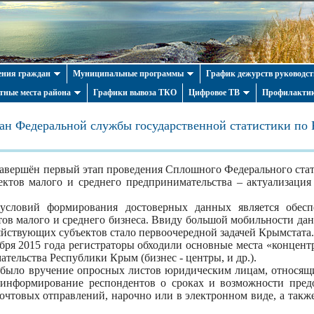
ния граждан
Муниципальные программы
График дежурств руководст
тные места района
Графики вывоза ТКО
Цифровое ТВ
Профилактик
ан Федеральной службы государственной статистики по
завершён первый этап проведения Сплошного Федерального ста
ъектов малого и среднего предпринимательства – актуализаци
словий формирования достоверных данных является обесп
ов малого и среднего бизнеса. Ввиду большой мобильности дан
яйствующих субъектов стало первоочередной задачей Крымстата.
абря 2015 года регистраторы обходили основные места «концент
тельства Республики Крым (бизнес - центры, и др.).
в было вручение опросных листов юридическим лицам, относящ
 информирование респондентов о сроках и возможности пред
очтовых отправлений, нарочно или в электронном виде, а такж