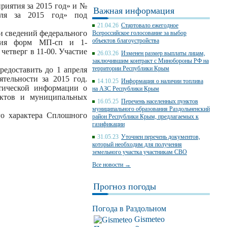
риятия за 2015 год» и №
Важная информация
теля за 2015 год» под
21.04.26
Стартовало ежегодное
и сведений федерального
Всероссийское голосование за выбор
объектов благоустройства
ения форм МП-сп и 1-
четверг в 11-00. Участие
26.03.26
Изменен размер выплаты лицам,
заключившим контракт с Минобороны РФ на
территории Республики Крым
едоставить до 1 апреля
тельности за 2015 год.
14.10.25
Информация о наличии топлива
тической информации о
на АЗС Республики Крым
ектов и муниципальных
16.05.25
Перечень населенных пунктов
муниципального образования Раздольненский
го характера Сплошного
район Республики Крым, предлагаемых к
газификации
31.05.23
Уточнен перечень документов,
который необходим для получения
земельного участка участникам СВО
Все новости →
Прогноз погоды
Погода в Раздольном
Gismeteo