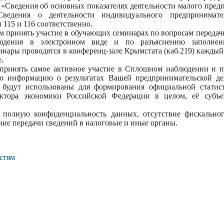
Сведения об основных показателях деятельности малого предп
«Сведения о деятельности индивидуального предпринима
115 и 116 соответственно.
м принять участие в обучающих семинарах по вопросам передач
блюдения в электронном виде и по разъяснению заполн
нары проводятся в конференц-зале Крымстата (каб.219) каждый 
.
принять самое активное участие в Сплошном наблюдении и пр
ю информацию о результатах Вашей предпринимательской дея
 будут использованы для формирования официальной статис
ектора экономики Российской Федерации в целом, её субъ
 полную конфиденциальность данных, отсутствие фискально
ие передачи сведений в налоговые и иные органы.
стям