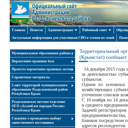
Главная
Новости
Администрация
Районный совет
Обраще
Актуальная информация для участников СВО и членов их семей
Памя
Территориальный орг
Муниципальные образования района
(Крымстат) сообщает
Нормативно-правовая база
14 декабря 2015 года 
Проекты нормативно-правовых актов
за деятельностью суб
Справочные материалы
субъектов.
Одним из основных у
Совет территорий муниципального
хозяйствующих субъект
образования Раздольненский район
Республики Крым
уточнение списков хоз
С 16 ноября по 14 дек
Раздольненское местное отделение
и среднего предпринима
ОГО «Ассамблея народов России»
Задачей регистраторо
Республики Крым
предпринимательства,
Cведения о проводимом выборе
бланков посредством п
единственного поставщика
адресов респондентов.