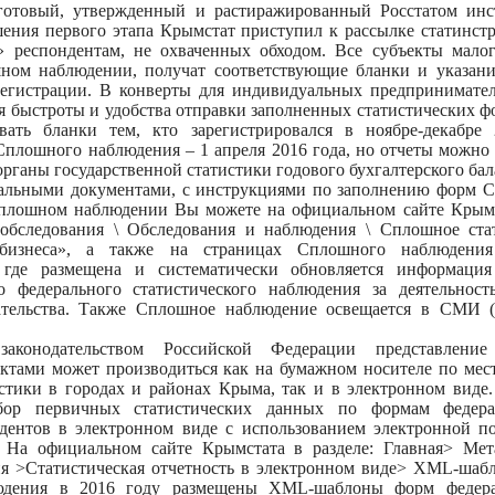
готовый, утвержденный и растиражированный Росстатом инс
шения первого этапа Крымстат приступил к рассылке статинст
респондентам, не охваченных обходом. Все субъекты малог
ном наблюдении, получат соответствующие бланки и указан
регистрации. В конверты для индивидуальных предпринимате
я быстроты и удобства отправки заполненных статистических фо
вать бланки тем, кто зарегистрировался в ноябре-декабре
плошного наблюдения – 1 апреля 2016 года, но отчеты можно 
органы государственной статистики годового бухгалтерского бал
альными документами, с инструкциями по заполнению форм 
 Сплошном наблюдении Вы можете на официальном сайте Кры
обследования \ Обследования и наблюдения \ Сплошное ста
бизнеса», а также на страницах Сплошного наблюдения
 где размещена и систематически обновляется информаци
о федерального статистического наблюдения за деятельнос
ательства. Также Сплошное наблюдение освещается в СМИ (
аконодательством Российской Федерации представление
ктами может производиться как на бумажном носителе по мест
истики в городах и районах Крыма, так и в электронном виде
ор первичных статистических данных по формам федерал
дентов в электронном виде с использованием электронной п
. На официальном сайте Крымстата в разделе: Главная> Ме
я >Статистическая отчетность в электронном виде> XML-шаб
людения в 2016 году размещены XML-шаблоны форм федерал