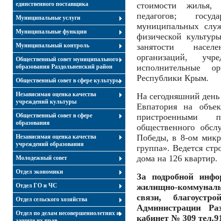
единственного поставщика
стоимости жилья, 
педагогов; госу
Муниципальные услуги
муниципальных служ
Муниципальные функции
физической культур
Муниципальный контроль
занятости насел
организаций, учр
Общественный совет муниципального
исполнительные ор
образования Раздольненский район
Республики Крым.
Общественный совет в сфере культуры
Независимая оценка качества
На сегодняшний день 
учреждений культуры
Евпатория на объе
Общественный совет в сфере
пристроенными 
образования
общественного обсл
Победы, в 8-ом микр
Независимая оценка качества
учреждений образования
группа». Ведется стр
дома на 126 квартир.
Молодежный совет
Отдел экономики
За подробной инфо
Отдел ГО и ЧС
жилищно-коммуналь
связи, благоустр
Отдел сельского хозяйства
Администрации Ра
Отдел по делам несовершеннолетних и
кабинет № 309 тел.91
защите их прав