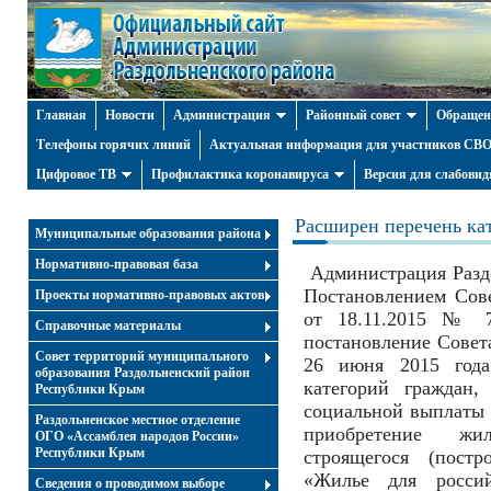
Главная
Новости
Администрация
Районный совет
Обращен
Телефоны горячих линий
Актуальная информация для участников СВО 
Цифровое ТВ
Профилактика коронавируса
Версия для слабови
Расширен перечень ка
Муниципальные образования района
Нормативно-правовая база
Администрация Разд
Постановлением Сов
Проекты нормативно-правовых актов
от 18.11.2015 № 
Справочные материалы
постановление Совет
Совет территорий муниципального
26 июня 2015 год
образования Раздольненский район
категорий граждан
Республики Крым
социальной выплаты
Раздольненское местное отделение
приобретение жил
ОГО «Ассамблея народов России»
Республики Крым
строящегося (пост
«Жилье для росси
Cведения о проводимом выборе