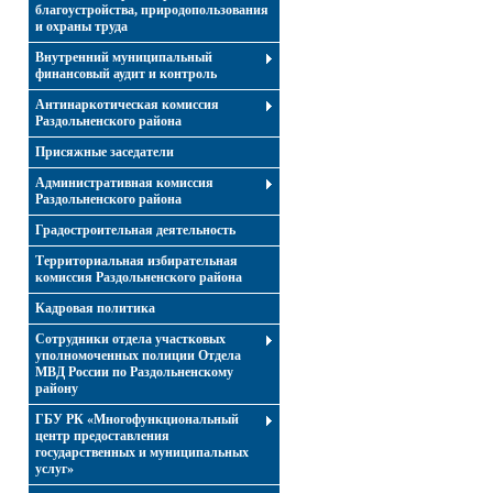
благоустройства, природопользования
и охраны труда
Внутренний муниципальный
финансовый аудит и контроль
Антинаркотическая комиссия
Раздольненского района
Присяжные заседатели
Административная комиссия
Раздольненского района
Градостроительная деятельность
Территориальная избирательная
комиссия Раздольненского района
Кадровая политика
Сотрудники отдела участковых
уполномоченных полиции Отдела
МВД России по Раздольненскому
району
ГБУ РК «Многофункциональный
центр предоставления
государственных и муниципальных
услуг»