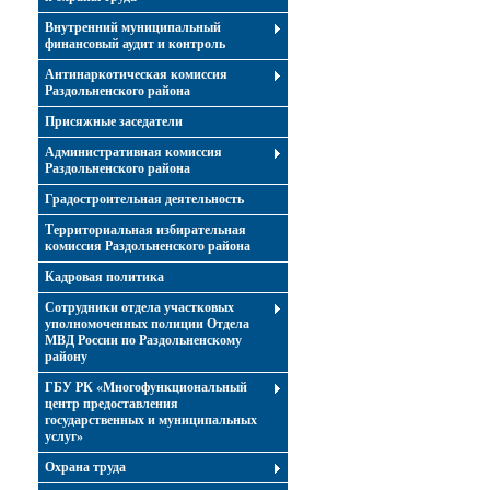
Внутренний муниципальный
финансовый аудит и контроль
Антинаркотическая комиссия
Раздольненского района
Присяжные заседатели
Административная комиссия
Раздольненского района
Градостроительная деятельность
Территориальная избирательная
комиссия Раздольненского района
Кадровая политика
Сотрудники отдела участковых
уполномоченных полиции Отдела
МВД России по Раздольненскому
району
ГБУ РК «Многофункциональный
центр предоставления
государственных и муниципальных
услуг»
Охрана труда