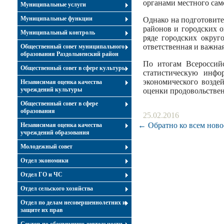
органами местного сам
Муниципальные услуги
Муниципальные функции
Однако на подготовит
районов и городских о
Муниципальный контроль
ряде городских округ
ответственная и важная
Общественный совет муниципального
образования Раздольненский район
По итогам Всероссий
Общественный совет в сфере культуры
статистическую инфо
экономического возде
Независимая оценка качества
учреждений культуры
оценки продовольствен
Общественный совет в сфере
образования
25.02.2016
← Обратно ко всем ново
Независимая оценка качества
учреждений образования
Молодежный совет
Отдел экономики
Отдел ГО и ЧС
Отдел сельского хозяйства
Отдел по делам несовершеннолетних и
защите их прав