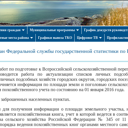
ния граждан
Муниципальные программы
График дежурств руководст
тные места района
Графики вывоза ТКО
Цифровое ТВ
Профилактик
ан Федеральной службы государственной статистики по
абот по подготовке к Всероссийской сельскохозяйственной пере
водится работа по актуализации списков личных подсоб
личных подсобных хозяйств городских округов, городских посел
точняется информация по площади земли и поголовью сельскох
 похозяйственного учета по состоянию на 01 января 2016 года.
 заброшенных населенных пунктах.
для получения информации о площади земельного участка, 
является похозяйственная книга, учет в которой ведется в соо
ва сельского хозяйства Российской Федерации № 345 от 11
порядка ведения похозяйственных книг органами местного сам