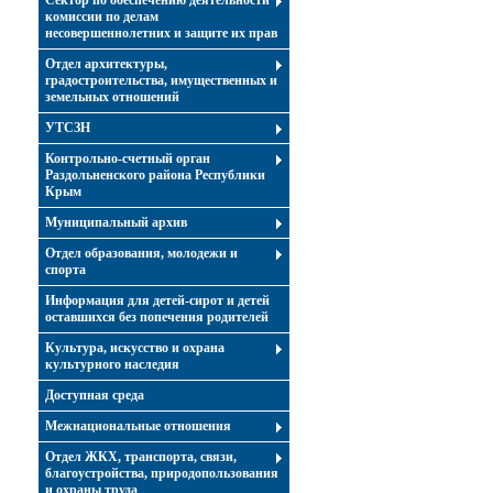
Сектор по обеспечению деятельности
комиссии по делам
несовершеннолетних и защите их прав
Отдел архитектуры,
градостроительства, имущественных и
земельных отношений
УТСЗН
Контрольно-счетный орган
Раздольненского района Республики
Крым
Муниципальный архив
Отдел образования, молодежи и
спорта
Информация для детей-сирот и детей
оставшихся без попечения родителей
Культура, искусство и охрана
культурного наследия
Доступная среда
Межнациональные отношения
Отдел ЖКХ, транспорта, связи,
благоустройства, природопользования
и охраны труда