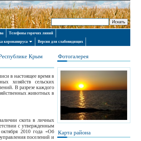
ва
Телефоны горячих линий
а коронавируса
Версия для слабовидящих
 Республике Крым
Фотогалерея
писи в настоящее время в
ных хозяйств сельских
ений. В разрезе каждого
озяйственных животных в
наличии скота в личных
тветствии с утвержденным
 октября 2010 года «Об
Карта района
оуправления поселений и