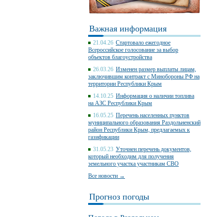
Важная информация
21.04.26
Стартовало ежегодное
Всероссийское голосование за выбор
объектов благоустройства
26.03.26
Изменен размер выплаты лицам,
заключившим контракт с Минобороны РФ на
территории Республики Крым
14.10.25
Информация о наличии топлива
на АЗС Республики Крым
16.05.25
Перечень населенных пунктов
муниципального образования Раздольненский
район Республики Крым, предлагаемых к
газификации
31.05.23
Уточнен перечень документов,
который необходим для получения
земельного участка участникам СВО
Все новости →
Прогноз погоды