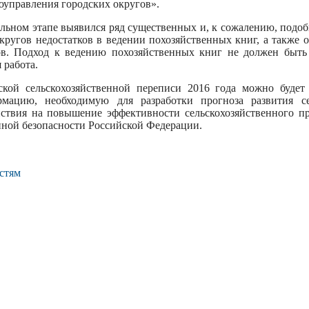
оуправления городских округов».
ельном этапе выявился ряд существенных и, к сожалению, под
кругов недостатков в ведении похозяйственных книг, а также о
ов. Подход к ведению похозяйственных книг не должен быть
 работа.
ской сельскохозяйственной переписи 2016 года можно буде
рмацию, необходимую для разработки прогноза развития се
йствия на повышение эффективности сельскохозяйственного пр
ной безопасности Российской Федерации.
стям