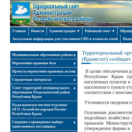
Главная
Новости
Администрация
Районный совет
Обраще
Актуальная информация для участников СВО и членов их семей
Памя
Территориальный орг
Муниципальные образования района
(Крымстат) сообщает
Нормативно-правовая база
В целях обеспечения р
Проекты нормативно-правовых актов
Республике Крым про
Справочные материалы
населенных пунктов и 
населенного пункта у
Совет территорий муниципального
соответствии с книгами
образования Раздольненский район
Республики Крым
Уточняются сведения о
Раздольненское местное отделение
ОГО «Ассамблея народов России»
Основным документом 
Республики Крым
подсобных хозяйствах 
Cведения о проводимом выборе
приказом Министерст
единственного поставщика
утверждении формы и 