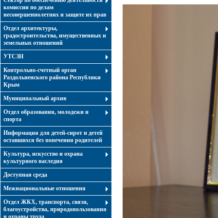
Сектор по обеспечению деятельности
комиссии по делам
несовершеннолетних и защите их прав
Отдел архитектуры,
градостроительства, имущественных и
земельных отношений
УТСЗН
Контрольно-счетный орган
Раздольненского района Республики
Крым
Муниципальный архив
Отдел образования, молодежи и
спорта
Информация для детей-сирот и детей
оставшихся без попечения родителей
Культура, искусство и охрана
культурного наследия
Доступная среда
Межнациональные отношения
Отдел ЖКХ, транспорта, связи,
благоустройства, природопользования
и охраны труда