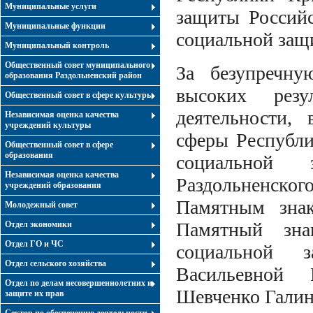
Муниципальные услуги
защиты Российс
Муниципальные функции
социальной защ
Муниципальный контроль
Общественный совет муниципального
За безупречну
образования Раздольненский район
высоких рез
Общественный совет в сфере культуры
деятельности,
Независимая оценка качества
учреждений культуры
сферы Республи
Общественный совет в сфере
образования
социальной 
Независимая оценка качества
Раздольненско
учреждений образования
Памятным знак
Молодежный совет
Памятный зн
Отдел экономики
Отдел ГО и ЧС
социальной 
Отдел сельского хозяйства
Васильевной 
Отдел по делам несовершеннолетних и
Шевченко Галин
защите их прав