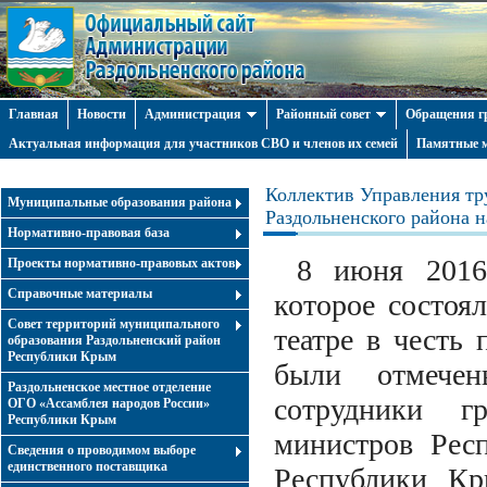
Главная
Новости
Администрация
Районный совет
Обращения г
Актуальная информация для участников СВО и членов их семей
Памятные м
Коллектив Управления тр
Муниципальные образования района
Раздольненского района 
Нормативно-правовая база
8 июня 2016 
Проекты нормативно-правовых актов
Справочные материалы
которое состоя
Совет территорий муниципального
театре в честь
образования Раздольненский район
Республики Крым
были отмече
Раздольненское местное отделение
сотрудники г
ОГО «Ассамблея народов России»
Республики Крым
министров Респ
Cведения о проводимом выборе
единственного поставщика
Республики Кр