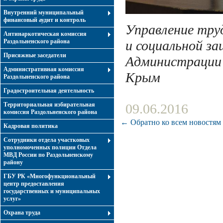
Внутренний муниципальный
финансовый аудит и контроль
Управление тру
Антинаркотическая комиссия
Раздольненского района
и социальной з
Присяжные заседатели
Администрации
Административная комиссия
Крым
Раздольненского района
Градостроительная деятельность
Территориальная избирательная
09.06.2016
комиссия Раздольненского района
← Обратно ко всем новостям
Кадровая политика
Сотрудники отдела участковых
уполномоченных полиции Отдела
МВД России по Раздольненскому
району
ГБУ РК «Многофункциональный
центр предоставления
государственных и муниципальных
услуг»
Охрана труда