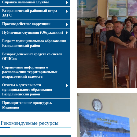
Справка налоговой службы
Раздольненский районный отдел
ЗАГС
Противодействие коррупции
Публичные слушания (Обсуждения)
Бюджет муниципального образования
Раздольненский район
Возврат денежных средств со счетов
ОГИСов
Справочная информация о
расположении территориальных
подразделений ведомств
Отчеты о деятельности
муниципального образования
Раздольненский район
Примирительные процедуры.
Медиация
Рекомендуемые ресурсы