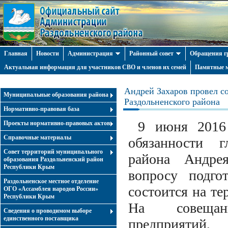
Главная
Новости
Администрация
Районный совет
Обращения г
Актуальная информация для участников СВО и членов их семей
Памятные м
Андрей Захаров провел с
Муниципальные образования района
Раздольненского района
Нормативно-правовая база
9 июня 2016 
Проекты нормативно-правовых актов
Справочные материалы
обязанности г
Совет территорий муниципального
района Андре
образования Раздольненский район
Республики Крым
вопросу подго
Раздольненское местное отделение
состоится на те
ОГО «Ассамблея народов России»
Республики Крым
На совещани
Cведения о проводимом выборе
единственного поставщика
предприятий,