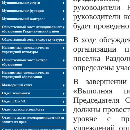
Муниципальные услуги
руководители Р
Муниципальные функции
руководители к
Муниципальный контроль
будет проведен
Общественный совет муниципального
образования Раздольненский район
В ходе обсужде
Общественный совет в сфере культуры
организации п
Независимая оценка качества
учреждений культуры
поселка Раздол
Общественный совет в сфере
образования
определены учас
Независимая оценка качества
учреждений образования
В завершении
Молодежный совет
«Выполняя п
Отдел экономики
Председателя 
Отдел ГО и ЧС
должны провест
Отдел сельского хозяйства
уровне с при
Отдел по делам несовершеннолетних и
защите их прав
учреждений, орг