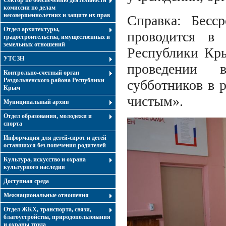
Сектор по обеспечению деятельности
комиссии по делам
несовершеннолетних и защите их прав
Справка: Бесс
Отдел архитектуры,
проводится в 
градостроительства, имущественных и
земельных отношений
Республики Кры
УТСЗН
проведении 
Контрольно-счетный орган
Раздольненского района Республики
субботников в 
Крым
чистым».
Муниципальный архив
Отдел образования, молодежи и
спорта
Информация для детей-сирот и детей
оставшихся без попечения родителей
Культура, искусство и охрана
культурного наследия
Доступная среда
Межнациональные отношения
Отдел ЖКХ, транспорта, связи,
благоустройства, природопользования
и охраны труда