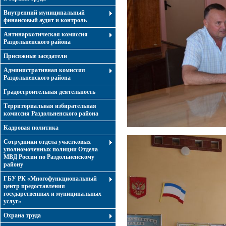
Внутренний муниципальный
финансовый аудит и контроль
Антинаркотическая комиссия
Раздольненского района
Присяжные заседатели
Административная комиссия
Раздольненского района
Градостроительная деятельность
Территориальная избирательная
комиссия Раздольненского района
Кадровая политика
Сотрудники отдела участковых
уполномоченных полиции Отдела
МВД России по Раздольненскому
району
ГБУ РК «Многофункциональный
центр предоставления
государственных и муниципальных
услуг»
Охрана труда