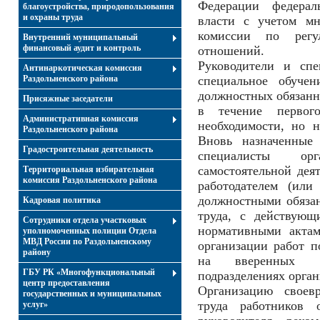
Федерации федерал
благоустройства, природопользования
и охраны труда
власти с учетом мн
комиссии по регул
Внутренний муниципальный
финансовый аудит и контроль
отношений.
Руководители и спе
Антинаркотическая комиссия
Раздольненского района
специальное обуче
должностных обязанн
Присяжные заседатели
в течение первог
Административная комиссия
необходимости, но н
Раздольненского района
Вновь назначенные
Градостроительная деятельность
специалисты ор
самостоятельной дея
Территориальная избирательная
комиссия Раздольненского района
работодателем (ил
должностными обязан
Кадровая политика
труда, с действующ
Сотрудники отдела участковых
нормативными актам
уполномоченных полиции Отдела
МВД России по Раздольненскому
организации работ п
району
на вверенных и
ГБУ РК «Многофункциональный
подразделениях орган
центр предоставления
Организацию своев
государственных и муниципальных
труда работников 
услуг»