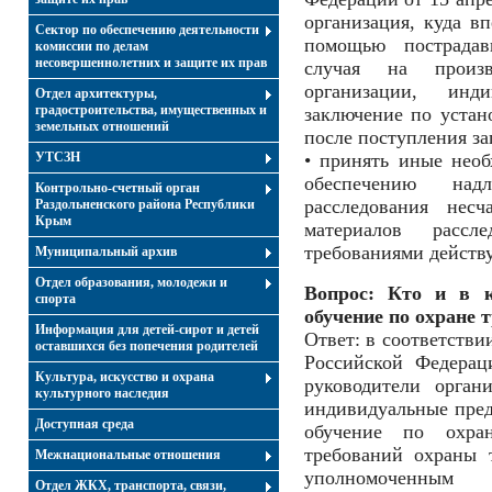
организация, куда в
Сектор по обеспечению деятельности
помощью пострадав
комиссии по делам
несовершеннолетних и защите их прав
случая на произв
организации, инди
Отдел архитектуры,
градостроительства, имущественных и
заключение по устан
земельных отношений
после поступления за
УТСЗН
• принять иные нео
обеспечению над
Контрольно-счетный орган
расследования нес
Раздольненского района Республики
Крым
материалов рассл
требованиями действу
Муниципальный архив
Отдел образования, молодежи и
Вопрос: Кто и в к
спорта
обучение по охране 
Информация для детей-сирот и детей
Ответ: в соответстви
оставшихся без попечения родителей
Российской Федерац
Культура, искусство и охрана
руководители орган
культурного наследия
индивидуальные пред
Доступная среда
обучение по охра
требований охраны 
Межнациональные отношения
уполномоченным 
Отдел ЖКХ, транспорта, связи,