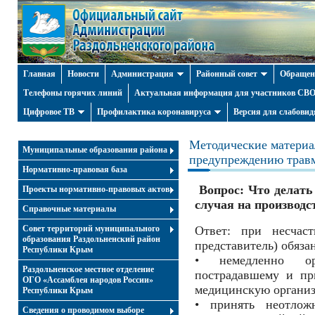
Главная
Новости
Администрация
Районный совет
Обращен
Телефоны горячих линий
Актуальная информация для участников СВО 
Цифровое ТВ
Профилактика коронавируса
Версия для слабови
Методические материал
Муниципальные образования района
предупреждению трав
Нормативно-правовая база
Вопрос: Что делать
Проекты нормативно-правовых актов
случая на производс
Справочные материалы
Совет территорий муниципального
Ответ: при несчаст
образования Раздольненский район
представитель) обязан
Республики Крым
• немедленно ор
Раздольненское местное отделение
пострадавшему и пр
ОГО «Ассамблея народов России»
медицинскую органи
Республики Крым
• принять неотло
Cведения о проводимом выборе