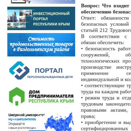
Вопрос: Что входит
обеспечению безопас
Ответ: обязанности
безопасных условий
статьёй 212 Трудовог
В соответствии с з
обязан обеспечить:
• безопасность рабо
сооружений, обо
технологических пр
производстве инстр
применение сер
индивидуальной и ко
• соответствующие т
труда на каждом рабо
• режим труда и отд
трудовым законодат
правовыми актами,
права;
• приобретение и выд
сертифицирован