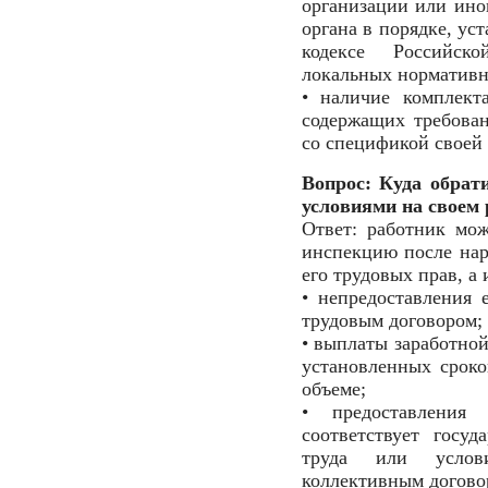
организации или ино
органа в порядке, ус
кодексе Российск
локальных нормативн
• наличие комплект
содержащих требован
со спецификой своей 
Вопрос: Куда обрат
условиями на своем 
Ответ: работник мож
инспекцию после нар
его трудовых прав, а
• непредоставления 
трудовым договором;
• выплаты заработно
установленных срок
объеме;
• предоставления
соответствует госу
труда или услови
коллективным догово