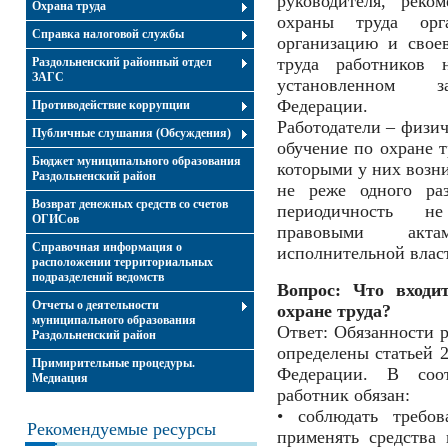
руководителя, реко
Охрана труда
охраны труда орга
Справка налоговой службы
организацию и свое
труда работников н
Раздольненский районный отдел
ЗАГС
установленном за
Федерации.
Противодействие коррупции
Работодатели – физич
Публичные слушания (Обсуждения)
обучение по охране т
Бюджет муниципального образования
которыми у них возни
Раздольненский район
не реже одного раз
Возврат денежных средств со счетов
периодичность н
ОГИСов
правовыми акта
Справочная информация о
исполнительной влас
расположении территориальных
подразделений ведомств
Вопрос: Что входи
Отчеты о деятельности
охране труда?
муниципального образования
Ответ: Обязанности р
Раздольненский район
определены статьей 2
Примирительные процедуры.
Федерации. В соот
Медиация
работник обязан:
• соблюдать требов
Рекомендуемые ресурсы
применять средства