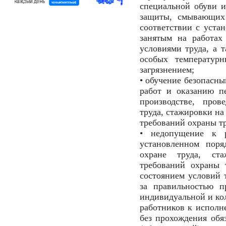
специальной обуви и
защиты, смывающих
соответствии с уста
занятым на работах
условиями труда, а 
особых температур
загрязнением;
• обучение безопасн
работ и оказанию п
производстве, пров
труда, стажировки на
требований охраны тр
• недопущение к 
установленном поря
охране труда, ст
требований охраны 
состоянием условий т
за правильностью п
индивидуальной и ко
работников к исполн
без прохождения обя