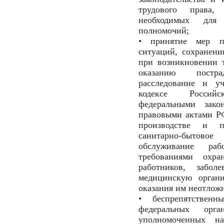
трудового права,
необходимых для
полномочий;
• принятие мер п
ситуаций, сохранен
при возникновении 
оказанию постр
расследование и у
кодексе Россий
федеральными зак
правовыми актами РФ
производстве и пр
санитарно-бытовое
обслуживание ра
требованиями охр
работников, забо
медицинскую органи
оказания им неотлож
• беспрепятствен
федеральных орга
уполномоченных на