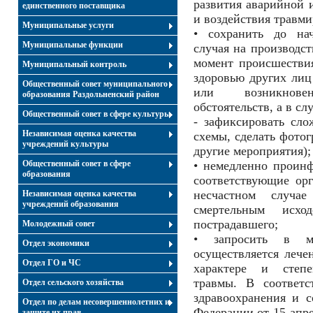
развития аварийной 
единственного поставщика
и воздействия травм
Муниципальные услуги
• сохранить до нач
Муниципальные функции
случая на производст
момент происшествия
Муниципальный контроль
здоровью других лиц 
Общественный совет муниципального
или возникнов
образования Раздольненский район
обстоятельств, а в с
Общественный совет в сфере культуры
- зафиксировать сло
Независимая оценка качества
схемы, сделать фотог
учреждений культуры
другие мероприятия);
Общественный совет в сфере
• немедленно проинф
образования
соответствующие ор
несчастном случа
Независимая оценка качества
учреждений образования
смертельным исхо
пострадавшего;
Молодежный совет
• запросить в ме
Отдел экономики
осуществляется лече
Отдел ГО и ЧС
характере и степе
травмы. В соответс
Отдел сельского хозяйства
здравоохранения и с
Отдел по делам несовершеннолетних и
Федерации от 15 апре
защите их прав