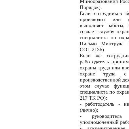
Минобразования Росси
Порядок).
Если сотрудников б
производит или п
выполняет работы, 
создает службу охра
специалиста по охр
Письмо Минтруда Р
ООГ-2136).
Если же сотрудни
работодатель прини
охраны труда или вв
охране труда с
производственной дея
этом случае функ
специалиста по охран
217 ТК РФ):
- работодатель - и
(лично);
- руководитель
уполномоченный рабо
- аккредитованная