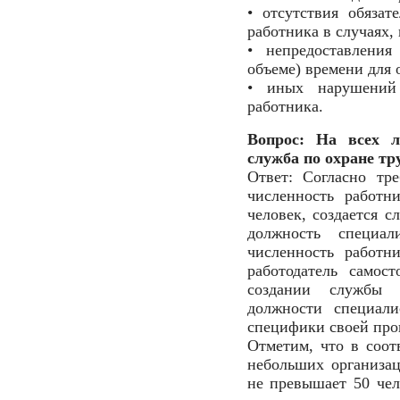
• отсутствия обязат
работника в случаях,
• непредоставления
объеме) времени для 
• иных нарушений 
работника.
Вопрос: На всех 
служба по охране тр
Ответ: Согласно тр
численность работн
человек, создается с
должность специа
численность работн
работодатель самос
создании службы 
должности специали
специфики своей про
Отметим, что в соот
небольших организац
не превышает 50 чел