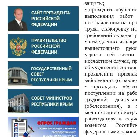
защиты;
• проходить обучени
выполнения работ
пострадавшим на про
труда, стажировку на
требований охраны тр
• немедленно извеща
вышестоящего рук
угрожающей жизни
несчастном случае, п
об ухудшении состоян
проявлении признак
заболевания (отравле
• проходить обяза
поступлении на рабо
трудовой деятель
(обследования), а 
медицинские осмотры
работодателя в слу
кодексом Росси
федеральными закона