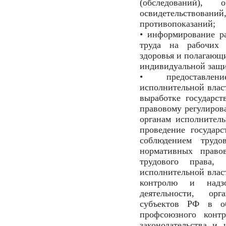
(обследований), о
освидетельствований
противопоказаний;
• информирование р
труда на рабочих 
здоровья и полагающи
индивидуальной защ
• предоставлен
исполнительной вла
выработке государс
правовому регулиров
органам исполнител
проведение государс
соблюдением трудо
нормативных право
трудового права,
исполнительной вла
контролю и надз
деятельности, ор
субъектов РФ в об
профсоюзного контр
законодательства и