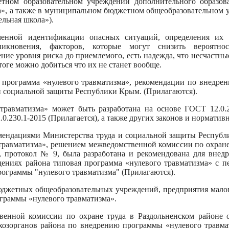
тном образовательном учреждении дополнительного образов
а», а также в муниципальном бюджетном общеобразовательном 
ельная школа»).
еменной идентификации опасных ситуаций, определения их 
никновения, факторов, которые могут снизить вероятно
ние уровня риска до приемлемого, есть надежда, что несчастны
тоге можно добиться что их не станет вообще.
т программа «нулевого травматизма», рекомендации по внедре
и социальной защиты Республики Крым. (Прилагаются).
травматизма» может быть разработана на основе ГОСТ 12.0.2
.0.230.1-2015 (Прилагается), а также других законов и нормати
омендациями Министерства труда и социальной защиты Респуб
травматизма», решением межведомственной комиссии по охране
г, протокол № 9, была разработана и рекомендована для внед
дениях района типовая программа «нулевого травматизма» с п
ограммы "нулевого травматизма" (Прилагаются).
джетных общеобразовательных учреждений, предприятия малого
граммы «нулевого травматизма».
енной комиссии по охране труда в Раздольненском районе о
хозорганов района по внедрению программы «нулевого травма