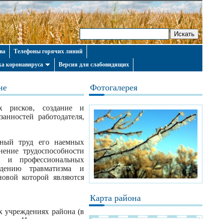
ва
Телефоны горячих линий
а коронавируса
Версия для слабовидящих
не
Фотогалерея
 рисков, создание и
анностей работодателя,
льный труд его наемных
нение трудоспособности
а и профессиональных
дению травматизма и
новой которой являются
Карта района
х учреждениях района (в