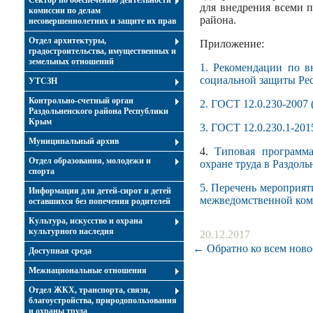
Сектор по обеспечению деятельности
для внедрения всеми 
комиссии по делам
района.
несовершеннолетних и защите их прав
Отдел архитектуры,
Приложение:
градостроительства, имущественных и
земельных отношений
1. Рекомендации по в
социальной защиты Ре
УТСЗН
Контрольно-счетный орган
2. ГОСТ 12.0.230-2007 (
Раздольненского района Республики
Крым
3. ГОСТ 12.0.230.1-201
Муниципальный архив
4.
Типовая программа
Отдел образования, молодежи и
охране труда в Раздоль
спорта
5. Перечень мероприя
Информация для детей-сирот и детей
межведомственной комис
оставшихся без попечения родителей
Культура, искусство и охрана
культурного наследия
20.12.2017
← Обратно ко всем ново
Доступная среда
Межнациональные отношения
Отдел ЖКХ, транспорта, связи,
благоустройства, природопользования
и охраны труда