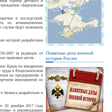
ания «Центр детского и
учреждении «Березовская
причин и последствий,
сть их возникновения,
е случаи будут возникать
нию которой разработаны
Памятные даты военной
30-2007 (в редакции от
вных правовых актов.
истории России
лики Крым по внедрению
 труда в Раздольненском
рения на предприятиях в
еречнем мероприятий по
 бизнеса разработали и
т 20 декабря 2017 года
тизма» и рекомендовано