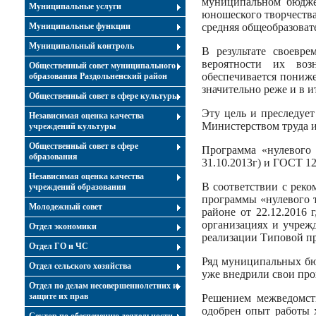
муниципальном бюдже
Муниципальные услуги
юношеского творчеств
Муниципальные функции
средняя общеобразоват
Муниципальный контроль
В результате своевр
вероятности их воз
Общественный совет муниципального
обеспечивается пониже
образования Раздольненский район
значительно реже и в и
Общественный совет в сфере культуры
Эту цель и преследуе
Независимая оценка качества
Министерством труда 
учреждений культуры
Общественный совет в сфере
Программа «нулевого 
образования
31.10.2013г) и ГОСТ 12
Независимая оценка качества
В соответствии с рек
учреждений образования
программы «нулевого 
Молодежный совет
районе от 22.12.2016 
организациях и учреж
Отдел экономики
реализации Типовой пр
Отдел ГО и ЧС
Ряд муниципальных бю
Отдел сельского хозяйства
уже внедрили свои про
Отдел по делам несовершеннолетних и
защите их прав
Решением межведомств
одобрен опыт работы 