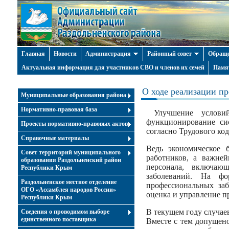
Главная
Новости
Администрация
Районный совет
Обраще
Актуальная информация для участников СВО и членов их семей
Памя
О ходе реализации п
Муниципальные образования района
Нормативно-правовая база
Улучшение условий
функционирование си
Проекты нормативно-правовых актов
согласно Трудового ко
Справочные материалы
Ведь экономическое 
Совет территорий муниципального
работников, а важней
образования Раздольненский район
персонала, включаю
Республики Крым
заболеваний. На ф
Раздольненское местное отделение
профессиональных заб
ОГО «Ассамблея народов России»
оценка и управление 
Республики Крым
В текущем году случае
Cведения о проводимом выборе
единственного поставщика
Вместе с тем допущено