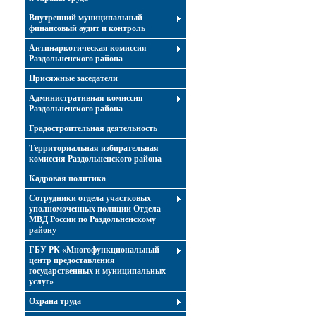
Внутренний муниципальный
финансовый аудит и контроль
Антинаркотическая комиссия
Раздольненского района
Присяжные заседатели
Административная комиссия
Раздольненского района
Градостроительная деятельность
Территориальная избирательная
комиссия Раздольненского района
Кадровая политика
Сотрудники отдела участковых
уполномоченных полиции Отдела
МВД России по Раздольненскому
району
ГБУ РК «Многофункциональный
центр предоставления
государственных и муниципальных
услуг»
Охрана труда