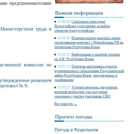
ными предпринимателями
Важная информация
21.04.26
Стартовало ежегодное
Всероссийское голосование за выбор
 Министерством труда и
объектов благоустройства
26.03.26
Изменен размер выплаты лицам,
заключившим контракт с Минобороны РФ на
территории Республики Крым
14.10.25
Информация о наличии топлива
на АЗС Республики Крым
мственной комиссии по
16.05.25
Перечень населенных пунктов
муниципального образования Раздольненский
район Республики Крым, предлагаемых к
, утвержденные решением
газификации
протокол № 9.
31.05.23
Уточнен перечень документов,
который необходим для получения
земельного участка участникам СВО
Все новости →
Прогноз погоды
Погода в Раздольном