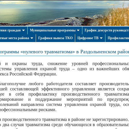
ния граждан
Муниципальные программы
График дежурств руководст
тные места района
Графики вывоза ТКО
Цифровое ТВ
Профилактик
рограммы «нулевого травматизма» в Раздольненском райо
 и охраны труда, снижение уровней профессиональных
стемы управления охраной труда – одно из важнейших обяз
декса Российской Федерации.
благополучие любого работодателя составляет производите
шей составляющей эффективного управления является сохра
щее в себя профилактику производственного травматизм
ормирование и поддержание мероприятий по предупреж
олеваний направлена система управления охраной труда, ос
профессиональными рисками.
в производственного травматизма в районе не зарегистрировано.
 два случая травматизма среди обучающихся в образовательны